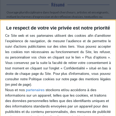
Résumé
Ouvrage pluridisciplinaire dans lequel chercheurs, artistes et enseignants,
mêlant les formes d'expression et de réflexion choisies, textuelles ou
audiovisuelles, examinent des créations et des expérimentations
théâtrales autour de 4 axes : la langue, le corps, l'enseignement et
Le respect de votre vie privée est notre priorité
l'interculturalité. ©Electre 2026
Quatrième de couverture
Rencontrer l'autre, transmettre une parole, n'est-ce pas là l'un des enjeux
fondamentaux du théâtre ? Un enjeu sans doute qu'il paraissait difficile de
ne pas articuler autour des questions vives que sont le plurilinguisme et
l'interculturalité.
Des spécialistes et des praticiens de divers horizons portent leur regard
sur des créations et des expérimentations théâtrales. C'est ici l'originalité
de cette recherche qui investit un champ nouveau, nécessairement
hybride, à la croisée de différentes disciplines, et ce, autour de quatre
axes.
Nous et nos
partenaires
stockons et/ou accédons à des
La langue d'abord : phénomènes de diglossie, hétérolinguisme de
informations sur un appareil, telles que les cookies, et traitons
l'écriture scénique et dramaturgique ; le texte et la scène sont des lieux
des données personnelles telles que des identifiants uniques et
privilégiés où parler de soi, parler à l'autre, dialoguer entre les sujets et les
formes artistiques.
des informations standards envoyées par un appareil pour des
publicités et du contenu personnalisés, des mesures de publicité
Le corps ensuite, en cela qu'il est un espace retrouvé du dialogue à soi et à