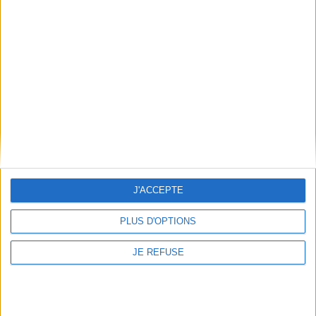
Informations pratiques
Conditions d'utilisation du site
Qui sommes-nous
Mentions Légales
Frais de port & Livraison
Conditions Générales de Vente
À votre service
Offres d'emploi
Offres Partenaires
J'ACCEPTE
À découvrir
PLUS D'OPTIONS
FeniXX
JE REFUSE
EDRLab
RetroNews
BnF : portail des métiers du livre
Cercle de la librairie