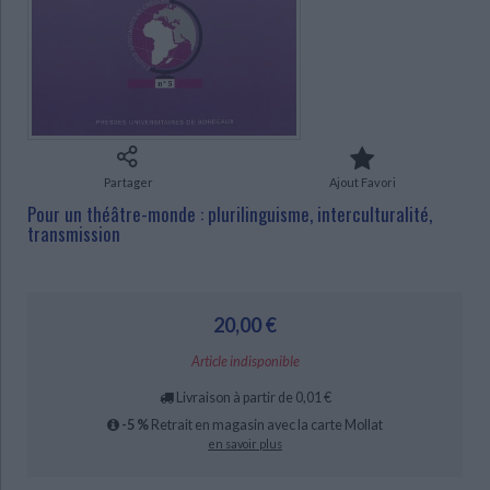
Ecologie - Environnement
Danse
Religions - Spiritualités
Bibliothèque de la Pléiade
Critique et histoire littéraire
Histoire de France
Biographies historiques
Classiques scolaires
Littérature ancienne et médiévale
CHARGEMENT...
Histoire - Généralités
Histoire des pays
Littérature de voyage
Audio - Livres lus
Histoire ancienne
Géographie
Littérature en version originale
Humour
Culture scientifique
Partager
Ajout Favori
Pour un théâtre-monde : plurilinguisme, interculturalité,
transmission
20,00 €
Article indisponible
Livraison à partir de 0,01 €
-5 %
Retrait en magasin avec la carte Mollat
en savoir plus