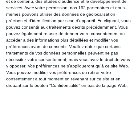
et de contenu, des études d'audience et le développement de
l'autre : parole d'avant la langue, objet d'expérimentation, lieu de
signification, le corps apparaît comme une invitation à jouer par la
services.
Avec votre permission, nos 162 partenaires et nous-
représentation, se confronter à la parole de l'autre mais aussi comprendre
mêmes pouvons utiliser des données de géolocalisation
et apprendre.
précises et d’identification par scan d'appareil. En cliquant, vous
L'enseignement encore : d'un monde à l'autre, du plateau à la salle de
pouvez consentir aux traitements décrits précédemment. Vous
classe, des enjeux multiples se dessinent au gré des époques, des
pouvez également refuser de donner votre consentement ou
intentions, des acteurs ; s'agit-il d'enseigner, de créer, de transmettre ?
accéder à des informations plus détaillées et modifier vos
L'interculturalité enfin : la scène peut aussi s'avérer un lieu de métissage
préférences avant de consentir.
Veuillez noter que certains
culturel et artistique - et c'est particulièrement sensible pour le théâtre
traitements de vos données personnelles peuvent ne pas
africain, subsaharien comme maghrébin - propice à croiser les identités,
nécessiter votre consentement, mais vous avez le droit de vous
les différentes façons d'appréhender le monde, de transmettre les
cultures, d'exprimer l'altérité en somme.
y opposer. Vos préférences ne s'appliqueront qu’à ce site Web.
Vous pouvez modifier vos préférences ou retirer votre
Quatre directions qui permettent de fonder un Théâtre-Monde.
consentement à tout moment en revenant sur ce site et en
Fiche Technique
cliquant sur le bouton "Confidentialité" en bas de la page Web.
Paru le :
03/10/2013
Thématique :
Essais albums sur le théâtre
Auteur(s) :
Non précisé.
Éditeur(s) :
Presses universitaires de Bordeaux
Collection(s) :
Etudes africaines et créoles
Contributeur(s) :
Directeur de publication : Abdelkader Yamma - Directeur
de publication : Sandrine Bazile - Directeur de publication : Omar Fertat -