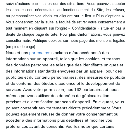
-5 %
Retrait en magasin avec la carte Mollat
en savoir plus
Résumé
Rome, 1943. Alors que la ville est occupée par les nazis, Rachel, jeune
veuve juive, confie sa fille Aida au prêtre Remo. Au crépuscule de sa vie, ce
dernier reprend contact avec Aida afin de lui raconter les ultimes mois de
vie de sa mère et leur amour impossible, mais aussi pour lui remettre la
Nous et nos
partenaires
stockons et/ou accédons à des
dernière lettre écrite par Rachel. Premier roman. ©Electre 2026
informations sur un appareil, telles que les cookies, et traitons
Fiche Technique
des données personnelles telles que des identifiants uniques et
des informations standards envoyées par un appareil pour des
Paru le :
10/09/2026
publicités et du contenu personnalisés, des mesures de publicité
Thématique :
Romans historiques
et de contenu, des études d'audience et le développement de
services.
Avec votre permission, nos 162 partenaires et nous-
Auteur(s) :
Auteur :
Paolo Rodari
mêmes pouvons utiliser des données de géolocalisation
Éditeur(s) :
L'Archipel
précises et d’identification par scan d'appareil. En cliquant, vous
Collection(s) :
Roman
pouvez consentir aux traitements décrits précédemment. Vous
Contributeur(s) :
Traducteur : Benjamin Tixier
pouvez également refuser de donner votre consentement ou
accéder à des informations plus détaillées et modifier vos
Série(s) :
Non précisé.
préférences avant de consentir.
Veuillez noter que certains