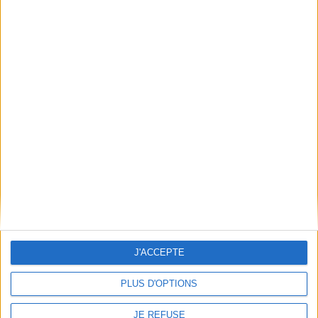
Mentions Légales
Frais de port & Livraison
Conditions Générales de Vente
À votre service
Offres d'emploi
Offres Partenaires
À découvrir
FeniXX
EDRLab
RetroNews
BnF : portail des métiers du livre
Cercle de la librairie
J'ACCEPTE
Les chèques cadeaux Mollat
Contact
Horaires
PLUS D'OPTIONS
Librairie Mollat
La librairie Mollat vous accueille
15 rue Vital-Carles
Du lundi au samedi de 10h à 20h et
JE REFUSE