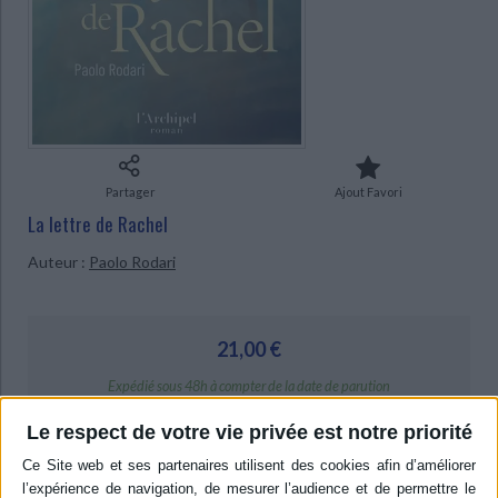
CHARGEMENT...
Ecologie - Environnement
Danse
Religions - Spiritualités
Bibliothèque de la Pléiade
Critique et histoire littéraire
Histoire de France
Biographies historiques
Classiques scolaires
Littérature ancienne et médiévale
Histoire - Généralités
Histoire des pays
Littérature de voyage
Audio - Livres lus
Histoire ancienne
Géographie
Littérature en version originale
Humour
Culture scientifique
Partager
Ajout Favori
La lettre de Rachel
Auteur :
Paolo Rodari
21,00 €
Expédié sous 48h à compter de la date de parution
Le respect de votre vie privée est notre priorité
AJOUTER AU PANIER
Livraison à partir de 0,01 €