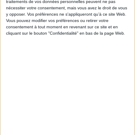
ISBN :
978-2-8098-5338-4
traitements de vos données personnelles peuvent ne pas
nécessiter votre consentement, mais vous avez le droit de vous
EAN13 :
9782809853384
y opposer. Vos préférences ne s'appliqueront qu’à ce site Web.
Vous pouvez modifier vos préférences ou retirer votre
Reliure :
Broché
consentement à tout moment en revenant sur ce site et en
Pages :
208
cliquant sur le bouton "Confidentialité" en bas de la page Web.
Hauteur: 21.0 cm / Largeur 14.0 cm
Épaisseur: 1.5 cm
Poids: 0 g
Découvrez nos Newsletters Mollat !
JE M'INSCRIS
Informations pratiques
Conditions d'utilisation du site
Qui sommes-nous