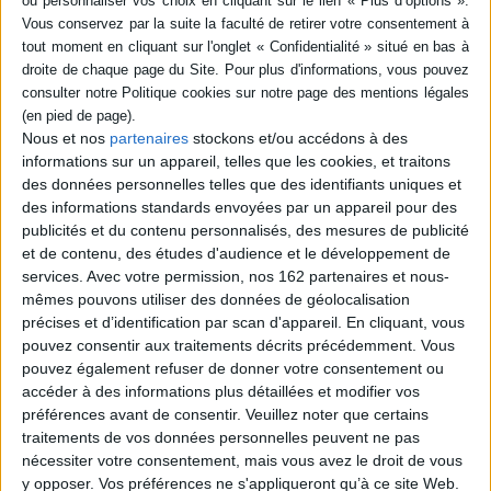
Jacob Montsouris est enlevé par le Panthéon, une organisation secrète.
Louise, sa femme, part à sa recherche, aidée de l'imprévisible Jeanne
Batignolles. Ensemble, elles fouillent tous les recoins de Paris. ©Electre
2026
Fiche Technique
Nous et nos
partenaires
stockons et/ou accédons à des
Paru le :
16/09/2026
informations sur un appareil, telles que les cookies, et traitons
Thématique :
des données personnelles telles que des identifiants uniques et
Auteur(s) :
Auteur :
Thomas Rivière
Auteur (illustrateur) :
Mika Song
des informations standards envoyées par un appareil pour des
Éditeur(s) :
Robinson
publicités et du contenu personnalisés, des mesures de publicité
et de contenu, des études d'audience et le développement de
Collection(s) :
Création
services.
Avec votre permission, nos 162 partenaires et nous-
Série(s) :
Non précisé.
mêmes pouvons utiliser des données de géolocalisation
précises et d’identification par scan d'appareil. En cliquant, vous
ISBN :
978-2-01-726567-2
pouvez consentir aux traitements décrits précédemment. Vous
EAN13 :
pouvez également refuser de donner votre consentement ou
9782017265672
accéder à des informations plus détaillées et modifier vos
Reliure :
Cartonné
préférences avant de consentir.
Veuillez noter que certains
Pages :
56
traitements de vos données personnelles peuvent ne pas
nécessiter votre consentement, mais vous avez le droit de vous
Hauteur: 32.0 cm / Largeur 24.0 cm
y opposer. Vos préférences ne s'appliqueront qu’à ce site Web.