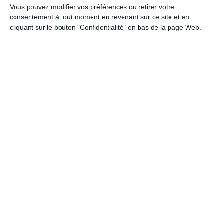
Vous pouvez modifier vos préférences ou retirer votre
Poids: 0 g
consentement à tout moment en revenant sur ce site et en
cliquant sur le bouton "Confidentialité" en bas de la page Web.
Découvrez nos Newsletters Mollat !
JE M'INSCRIS
Informations pratiques
Conditions d'utilisation du site
Qui sommes-nous
Mentions Légales
Frais de port & Livraison
Conditions Générales de Vente
À votre service
Offres d'emploi
Offres Partenaires