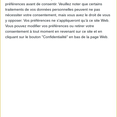
préférences avant de consentir.
Veuillez noter que certains
Éditeur(s) :
Flammarion
traitements de vos données personnelles peuvent ne pas
Collection(s) :
Non précisé.
nécessiter votre consentement, mais vous avez le droit de vous
Série(s) :
Non précisé.
y opposer. Vos préférences ne s'appliqueront qu’à ce site Web.
Vous pouvez modifier vos préférences ou retirer votre
ISBN :
Non précisé.
consentement à tout moment en revenant sur ce site et en
cliquant sur le bouton "Confidentialité" en bas de la page Web.
EAN13 :
9782080660343
Reliure :
Broché
Pages :
249
Hauteur: 21.0 cm / Largeur 15.0 cm
Épaisseur: 1.8 cm
Poids: 290 g
Découvrez nos Newsletters Mollat !
JE M'INSCRIS