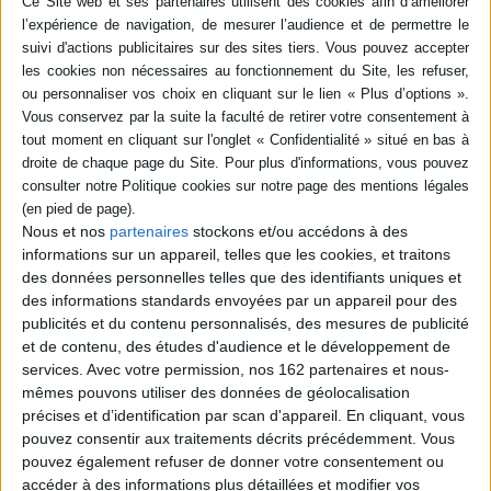
fait exister les personnages ? Louis Jouvet, en homme de théâtre et en
comédien, répond à ces questions et à beaucoup d'autres, notamment sur
les pièces et les mises en scène de Molière et de Giraudoux. Réunit des
textes d'époques diverses de sa carrière. ©Electre 2026
Quatrième de couverture
«Jouvet était un homme silencieux. Il n'aimait point discourir ni expliquer ;
que ce fût à une table de café, ou dans le cours du travail. Les observateurs
superficiels en étaient portés à conclure qu'il n'agissait guère que par
instinct, ou suivant les dictées d'un goût d'abord lui-même instinctif. Cet
ouvrage-ci leur donnera, je l'espère, une opinion différente et beaucoup
Nous et nos
partenaires
stockons et/ou accédons à des
plus nuancée...»
informations sur un appareil, telles que les cookies, et traitons
Ainsi a écrit Jules Romains à propos de ces Témoignages sur le théâtre, qui
des données personnelles telles que des identifiants uniques et
réunissent des textes de dates très diverses mais où règne une
des informations standards envoyées par un appareil pour des
remarquable unité de doctrine. Le lecteur suivra avec émotion la
recherche anxieuse que le plus passionné et le plus lucide des grands
publicités et du contenu personnalisés, des mesures de publicité
hommes de théâtre de notre époque mena pour chacune des œuvres qu'il
et de contenu, des études d'audience et le développement de
interpréta.
services.
Avec votre permission, nos 162 partenaires et nous-
Fiche Technique
mêmes pouvons utiliser des données de géolocalisation
précises et d’identification par scan d'appareil. En cliquant, vous
Paru le :
15/03/2002
pouvez consentir aux traitements décrits précédemment. Vous
Thématique :
Essais albums sur le théâtre
pouvez également refuser de donner votre consentement ou
Auteur(s) :
Auteur :
Louis Jouvet
accéder à des informations plus détaillées et modifier vos