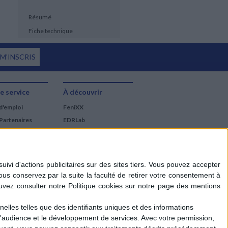
Résumé
Fiche technique
 M'INSCRIS
e service
À découvrir
d'emploi
FeniXX
Partenaires
EDRLab
RetroNews
BnF : portail des métiers
du livre
Cercle de la librairie
Les chèques cadeaux
Mollat
elles telles que des identifiants uniques et des informations
d'audience et le développement de services.
Avec votre permission,