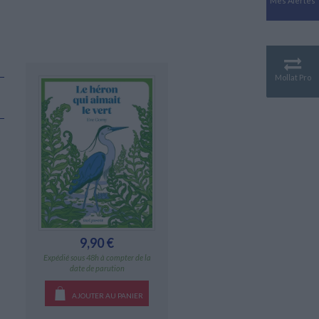
Mes Alertes
Antiquité
Mythologies
GÉOGRAPHIE
Géographie - Démographie -
Territoire
Mollat Pro
CULTURE SCIENTIFIQUE
Essais scientifique
Astronomie
9,90 €
Expédié sous 48h à compter de la
date de parution
AJOUTER AU PANIER