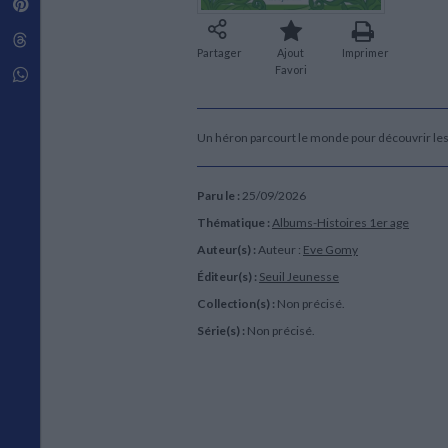
Pinterest
Techniques de construction
SCIENCE FICTION ET FANTASY
Vie familiale
Disciplines paramédicales
Matériaux de l’architecture
Littérature SF et Fantasy
Threads
Ouvrages Généraux
Urbanisme
SOCIOLOGIE
Partager
Ajout
Imprimer
Favori
Sociologie générale
Whatsapp
Travail social
Santé et société
Un héron parcourt le monde pour découvrir le
ETHNOLOGIE
Anthropologie
Ethnologie par pays
Paru le :
25/09/2026
Thématique :
Albums-Histoires 1er age
Auteur(s) :
Auteur :
Eve Gomy
Éditeur(s) :
Seuil Jeunesse
Collection(s) :
Non précisé.
Série(s) :
Non précisé.