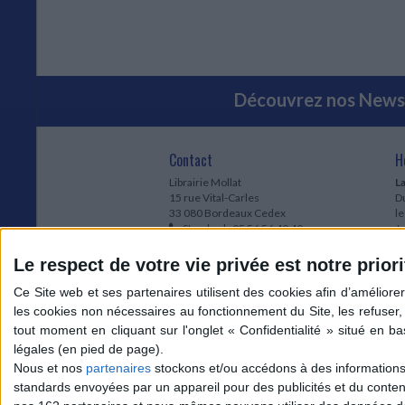
Découvrez nos Newsl
Contact
H
Librairie Mollat
La
15 rue Vital-Carles
Du
33 080 Bordeaux Cedex
l
Standard :
05 56 56 40 40
Jo
Service client mollat.com :
05 56 56 40
1e
83
* 
Le respect de votre vie privée est notre priori
Contactez-nous
à
Le
du
l
Jo
1
Nous et nos
partenaires
stockons et/ou accédons à des informations s
et
standards envoyées par un appareil pour des publicités et du conte
* 