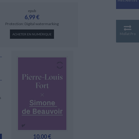
Mes Alertes
Antiquité
Mythologies
epub
6,99 €
GÉOGRAPHIE
Protection: Digital watermarking
Géographie - Démographie -
Territoire
Mollat Pro
ACHETER EN NUMÉRIQUE
CULTURE SCIENTIFIQUE
Essais scientifique
Astronomie
s
10,00 €