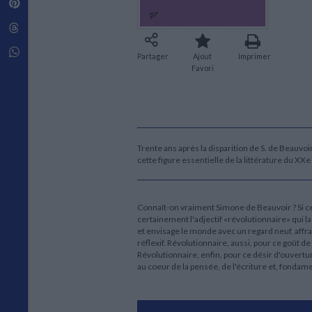
Pinterest
Techniques de construction
SCIENCE FICTION ET FANTASY
Vie familiale
Disciplines paramédicales
Matériaux de l’architecture
Littérature SF et Fantasy
Threads
Ouvrages Généraux
Urbanisme
SOCIOLOGIE
Sociologie générale
Whatsapp
Partager
Ajout
Imprimer
Travail social
Favori
Santé et société
ETHNOLOGIE
Anthropologie
Ethnologie par pays
Trente ans après la disparition de S. de Beauvo
cette figure essentielle de la littérature du XX
Connaît-on vraiment Simone de Beauvoir ? Si c
certainement l'adjectif «révolutionnaire» qui l
et envisage le monde avec un regard neuf, affr
réflexif. Révolutionnaire, aussi, pour ce goût de
Révolutionnaire, enfin, pour ce désir d'ouvert
au coeur de la pensée, de l'écriture et, fondame