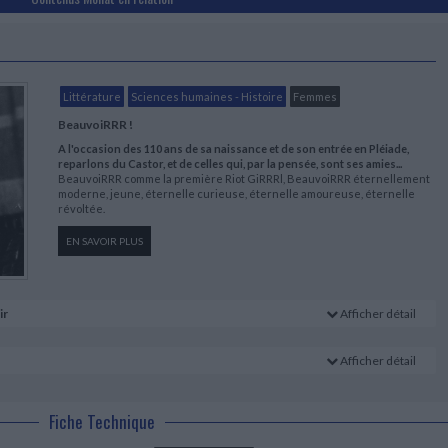
Littérature
Sciences humaines - Histoire
Femmes
BeauvoiRRR !
A l'occasion des 110 ans de sa naissance et de son entrée en Pléiade,
reparlons du Castor, et de celles qui, par la pensée, sont ses amies...
BeauvoiRRR comme la première Riot GiRRRl, BeauvoiRRR éternellement
moderne, jeune, éternelle curieuse, éternelle amoureuse, éternelle
révoltée.
EN SAVOIR PLUS
ir
Afficher détail
Afficher détail
Fiche Technique