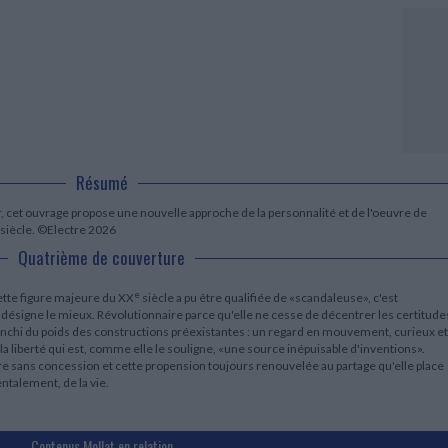
LITTÉRATURE DE VOYAGE
Dictionnaires Français
Histoire moderne
Relations et politiques
internationales
Dictionnaires Bilingues
Récits des voyageurs et des
Histoire contemporaine
explorateurs
Sécurité nationale - Défense
Langues universitaires -
BIOGRAPHIES HISTORIQUES
Dictionnaires et méthodes
ECOLOGIE - ENVIRONNEMENT
Biographies historiques
Méthodes Langues Grand public
Ecologie
Français langues étrangères
HISTOIRE - GÉNÉRALITÉS
Historiographie
Etudes historiques
Résumé
Généalogie - Héraldique
Franc-maçonnerie
ir, cet ouvrage propose une nouvelle approche de la personnalité et de l'oeuvre de
e siècle. ©Electre 2026
Quatrième de couverture
e
ette figure majeure du XX
siècle a pu être qualifiée de «scandaleuse», c'est
a désigne le mieux. Révolutionnaire parce qu'elle ne cesse de décentrer les certitude
anchi du poids des constructions préexistantes : un regard en mouvement, curieux et
 la liberté qui est, comme elle le souligne, «une source inépuisable d'inventions».
ure sans concession et cette propension toujours renouvelée au partage qu'elle place
ntalement, de la vie.
Contenus Mollat en relation