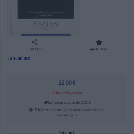
Ecologie - Environnement
Danse
Religions - Spiritualités
Bibliothèque de la Pléiade
Critique et histoire littéraire
Histoire de France
Biographies historiques
CHARGEMENT...
Classiques scolaires
Littérature ancienne et médiévale
Histoire - Généralités
Histoire des pays
Littérature de voyage
Audio - Livres lus
Histoire ancienne
Géographie
Littérature en version originale
Humour
Culture scientifique
Partager
Ajout Favori
La souillure
22,00 €
Article indisponible
Livraison à partir de 0,01 €
-5 %
Retrait en magasin avec la carte Mollat
en savoir plus
Résumé