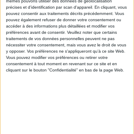
mêmes pouvons utiliser des données de géolocalisation
espace communautaire dont l'Histoire fut malheureusement scandée,
précises et d’identification par scan d'appareil. En cliquant, vous
alors que la purification sut prendre parfois la dimension d'une quête de
perfection : abordée et scrutée dans ces complexités, la notion de
pouvez consentir aux traitements décrits précédemment. Vous
Souillure doit être évaluée en diachronie. Des études de cas, exposées aux
pouvez également refuser de donner votre consentement ou
côtés d'évaluations philosophiques, pourront se clore sur la force des
accéder à des informations plus détaillées et modifier vos
fonctions mythique et symbolique. Tourments de l'espace intime, infamies
préférences avant de consentir.
Veuillez noter que certains
cruellement imposées, hantise de la faute : la Souillure apparaît de tous les
temps, événement paradoxal auquel nulle culture ne peut échapper.
traitements de vos données personnelles peuvent ne pas
Fiche Technique
nécessiter votre consentement, mais vous avez le droit de vous
y opposer. Vos préférences ne s'appliqueront qu’à ce site Web.
Paru le :
20/10/2011
Vous pouvez modifier vos préférences ou retirer votre
Thématique :
Essais et théories - Dictionnaire
consentement à tout moment en revenant sur ce site et en
cliquant sur le bouton "Confidentialité" en bas de la page Web.
Auteur(s) :
Non précisé.
Éditeur(s) :
Presses universitaires de Bordeaux
Laboratoire pluridisciplinaire de recherches sur l'imaginaire appliquées à la
littérature
Collection(s) :
Eidôlon
Contributeur(s) :
Editeur scientifique (ou intellectuel) : Danielle Bohler
Série(s) :
Non précisé.
ISBN :
978-2-903440-92-3