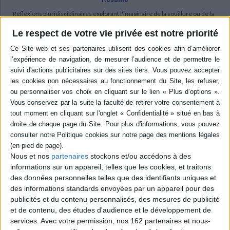
Réflexions pluridisciplinaires explorant l'imaginaire de la souillure ou de la
marque douloureuse. Tourments de l'espace intime, infamies
cruellement imposées, hantise de la faute, la souillure apparaît de tous les
Le respect de votre vie privée est notre priorité
temps et dans toutes les cultures. Des études de cas, exposées aux côtés
d'évaluations philosophiques, se terminent sur les fonctions mythiques et
symboliques. ©Electre 2026
Quatrième de couverture
Eidôlon
Ce volume se propose comme un atelier de réflexion sur un thème d'une
complexité extrême, la Souillure, qui sollicite toutes les disciplines des
sciences humaines, dans le cadre du LAPRIL propice aux regards qui se
croisent et aux voix qui échangent : la création littéraire dans la longue
durée, la psychanalyse et l'anthropologie, les traditions orales tout comme
les arts visuels. Il s'agit d'explorer l'imaginaire de la marque douloureuse :
Nous et nos
partenaires
stockons et/ou accédons à des
celle qui dénonce, stigmatise et exclut, ou celle que s'inflige l'être obsédé
informations sur un appareil, telles que les cookies, et traitons
par un événement traumatique, maintenu secret au plus profond de soi,
mais toujours susceptible d'être livré aux regards.
des données personnelles telles que des identifiants uniques et
des informations standards envoyées par un appareil pour des
Honte, culpabilité, violence du stigmate, perception des identités blessées,
tous ces affects s'associent et s'entrechoquent. Mais la Souillure se prête
publicités et du contenu personnalisés, des mesures de publicité
également au jeu du leurre, à la manipulation des mots, comme le disait
et de contenu, des études d'audience et le développement de
Tartuffe : « Chaque instant de ma vie est chargé de souillures ». Faute
services.
Avec votre permission, nos 162 partenaires et nous-
prétendue, marque infligée par les mots et les gestes, purgation d'un