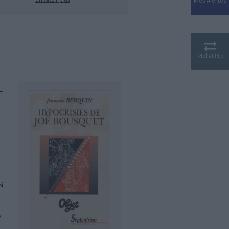
Mes Alertes
Antiquité
Mythologies
GÉOGRAPHIE
Géographie - Démographie -
Territoire
Mollat Pro
CULTURE SCIENTIFIQUE
Essais scientifique
Astronomie
 -
oi
e