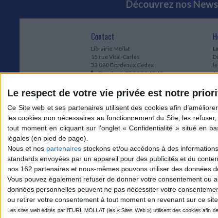
Découvrez nos Newsl
Contact
H
Librairie Mollat
La
15 rue Vital-Carles
Du
33 080 Bordeaux Cedex
l
Standard :
05 56 56 40 40
Jo
Service client mollat.com :
05 56 56 40
1e
83
* 
Le respect de votre vie privée est notre priori
Contactez-nous
à
Le
du
l
Jo
1
Nous et nos
partenaires
stockons et/ou accédons à des informations s
et
standards envoyées par un appareil pour des publicités et du conte
* 
nos 162 partenaires et nous-mêmes pouvons utiliser des données de g
1
Vous pouvez également refuser de donner votre consentement ou accé
Vo
données personnelles peuvent ne pas nécessiter votre consentement,
ou retirer votre consentement à tout moment en revenant sur ce site 
Mollat sur les réseaux