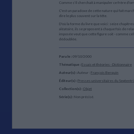
Comme s'il cherchait à manipuler ce frère d'om
C'est un paradoxe de cette nature qui fait marc
dire le plus souvent sur la tête.
D'où la forme du livre que voici : seize chapit
aléatoire, ils se proposent à chaque fois de re
imposée veut que cette figure soit - comme cel
dédoublée.
Paru le :
09/10/2000
Thématique :
Essais et théories - Dictionnaire
Auteur(s) :
Auteur :
François Berquin
Éditeur(s) :
Presses universitaires du Septentr
Collection(s) :
Objet
Série(s) :
Non précisé.