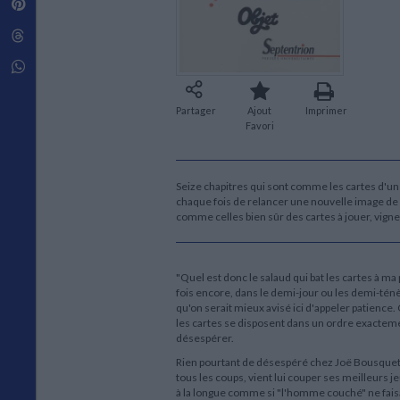
Pinterest
Techniques de construction
SCIENCE FICTION ET FANTASY
Vie familiale
Disciplines paramédicales
Matériaux de l’architecture
Littérature SF et Fantasy
Threads
Ouvrages Généraux
Urbanisme
SOCIOLOGIE
Sociologie générale
Whatsapp
Travail social
Santé et société
Partager
Ajout
Imprimer
Favori
ETHNOLOGIE
Anthropologie
Ethnologie par pays
Seize chapitres qui sont comme les cartes d'un 
chaque fois de relancer une nouvelle image de 
comme celles bien sûr des cartes à jouer, vig
"Quel est donc le salaud qui bat les cartes à m
fois encore, dans le demi-jour ou les demi-ténè
qu'on serait mieux avisé ici d'appeler patience
les cartes se disposent dans un ordre exactement
désespérer.
Rien pourtant de désespéré chez Joë Bousquet qu
tous les coups, vient lui couper ses meilleurs j
à la longue comme si "l'homme couché" ne faisai