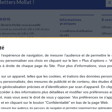
etters Mollat !
JE
oraires
Informations
À votr
pratiques
 librairie Mollat vous accueille
Offres 
 lundi au samedi de 10h à 20h et tous
Conditions d'utilisation
es dimanches de 14h à 19h
Offres 
du site
urs fériés : de 11h à 19h* excepté le
Qui sommes-nous
r mai, le 25 décembre et le 1er janvier
Si le jour férié est un dimanche, de 14h
té
Mentions Légales
 19h
Frais de port & Livraison
 clic et collecte est ouvert
Conditions Générales
 lundi au samedi de 9h30 à 20h et tous
de Vente
es dimanches de 14h à 19h
ur fériés : tous les jours fériés de 11h à
9h* excepté le 1er mai, le 25 décembre
ur un appareil, telles que les cookies, et traitons des données personn
 le 1er janvier
nu personnalisés, des mesures de publicité et de contenu, des études 
Si le jour férié est un dimanche de 14h à
éolocalisation précises et d’identification par scan d'appareil. En cl
9h
der à des informations plus détaillées et modifier vos préférences av
ir le détail des horaires & accès
 mais vous avez le droit de vous y opposer. Vos préférences ne s'app
et en cliquant sur le bouton "Confidentialité" en bas de la page Web.