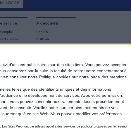
 M'INSCRIS
e service
À découvrir
d'emploi
FeniXX
Partenaires
EDRLab
RetroNews
BnF : portail des métiers
du livre
Cercle de la librairie
Les chèques cadeaux
Mollat
elles telles que des identifiants uniques et des informations
d'audience et le développement de services.
Avec votre permission,
iquant, vous pouvez consentir aux traitements décrits précédemment.
ant de consentir.
Veuillez noter que certains traitements de vos
liqueront qu’à ce site Web. Vous pouvez modifier vos préférences