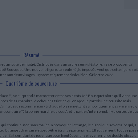
LITTÉRATURE DE VOYAGE
Dictionnaires Français
Histoire moderne
Relations et politiques
internationales
Dictionnaires Bilingues
Récits des voyageurs et des
Histoire contemporaine
explorateurs
Sécurité nationale - Défense
Langues universitaires -
BIOGRAPHIES HISTORIQUES
Dictionnaires et méthodes
ECOLOGIE - ENVIRONNEMENT
Biographies historiques
Méthodes Langues Grand public
Ecologie
Français langues étrangères
HISTOIRE - GÉNÉRALITÉS
Historiographie
Etudes historiques
Résumé
Généalogie - Héraldique
Franc-maçonnerie
jeu amputé de moitié. Distribués dans un ordre semi-aléatoire, ils se proposent à
Joë Bousquet. Une nouvelle figure. La seule règle imposée veut que cette figure soit
nettes aux deux visages - systématiquement dédoublée. ©Electre 2026
Quatrième de couverture
a place ?", se surprend à marmotter entre ses dents Joë Bousquet alors qu'il vient une
bres de sa chambre, d'échouer à faire ce qu'on appelle parfois une réussite mais
. Car il a beau recommencer - à chaque fois remettant symboliquement sa vie en jeu -,
 contraire "à la bonne marche du coup", et la partie s'interrompt. Il y a certes de qu
i continue, non sans malice, à provoquer l'étrange, le diabolique adversaire qui, à
eux. Etrange adversaire et peut-être étrange partenaire... Effectivement, tout se pass
t en fait semblant de jouer que pour bientôt sentir se lever en lui ce double obscur.