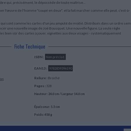
bre qui, précisément, le dépossède de toute maîtrise...
her l'œuvre de l'homme "coupé en deux", et la fait marcher comme elle peut, c'est-à-
res qui sont comme les cartes d'un jeu amputé de moitié. Distribués dans un ordre sem
lancer une nouvelle image de Joë Bousquet. Une nouvelle figure. La seule règle
les bien sûr des cartes à jouer, vignettes aux deux visages - systématiquement
Fiche Technique
ISBN :
Non précisé.
EAN13 :
9782859396190
Reliure :
Broché
ion
Pages :
328
Hauteur: 24.0 cm / Largeur 14.0 cm
Épaisseur: 1.5 cm
Poids: 458 g