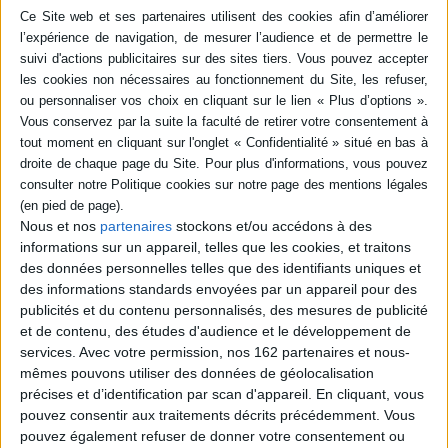
Résumé
Sherlock Holmes est devenu un mythe de la littérature policière. Ses
investigations très méthodiques, scientifiques, à la limite, souvent
outrepassée, de la médecine. L'auteure détaille la démarche de ces héros
(Poirot, Maigret...) et permet de mieux comprendre l'engouement pour la
littérature policière. ©Electre 2026
Quatrième de couverture
La méthode de Sherlock Holmes
Bien plus qu'un personnage de roman, Sherlock Holmes est devenu un
e
mythe du XX
siècle. Comment expliquer ce succès ? Par sa méthode
Nous et nos
partenaires
stockons et/ou accédons à des
d'investigation, qui fait de lui un bien étrange expert, à la fois savant et
informations sur un appareil, telles que les cookies, et traitons
sorcier. Il est l'initiateur du roman policier centré sur l'élucidation
des données personnelles telles que des identifiants uniques et
rationnelle d'une énigme, et par là anticipe l'approche psychanalytique. On
des informations standards envoyées par un appareil pour des
le prétend scientifique, alors qu'il se réfère plutôt à la clinique. Ainsi
caractérisées dans leurs enjeux méthodologiques, les enquêtes de
publicités et du contenu personnalisés, des mesures de publicité
Sherlock Holmes apparaissent alors comme une magistrale leçon
et de contenu, des études d'audience et le développement de
d'interprétation dans laquelle est soulignée l'alliance entre la construction
services.
Avec votre permission, nos 162 partenaires et nous-
d'un récit et la résolution d'une énigme, et où la présence du parodique et
mêmes pouvons utiliser des données de géolocalisation
du poétique apporte une touche profondément humaine à l'enquête.
précises et d’identification par scan d'appareil. En cliquant, vous
Fiche Technique
pouvez consentir aux traitements décrits précédemment. Vous
Paru le :
25/01/2012
pouvez également refuser de donner votre consentement ou