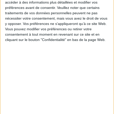
accéder à des informations plus détaillées et modifier vos
Thématique :
Essais et théories - Dictionnaire
Essais - True crime
préférences avant de consentir.
Veuillez noter que certains
Auteur(s) :
Auteur :
Dominique Meyer Bolzinger
traitements de vos données personnelles peuvent ne pas
Éditeur(s) :
Campagne première
nécessiter votre consentement, mais vous avez le droit de vous
y opposer. Vos préférences ne s'appliqueront qu’à ce site Web.
Collection(s) :
En question
Vous pouvez modifier vos préférences ou retirer votre
Série(s) :
Non précisé.
consentement à tout moment en revenant sur ce site et en
ISBN :
978-2-915789-79-9
cliquant sur le bouton "Confidentialité" en bas de la page Web.
EAN13 :
9782915789799
Reliure :
Broché
Pages :
199
Hauteur: 21.0 cm / Largeur 14.0 cm
Épaisseur: 1.6 cm
Poids: 249 g
Découvrez nos Newsletters Mollat !