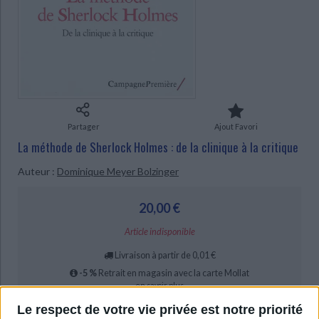
Ecologie - Environnement
Danse
Religions - Spiritualités
Bibliothèque de la Pléiade
Critique et histoire littéraire
CHARGEMENT...
Histoire de France
Biographies historiques
Classiques scolaires
Littérature ancienne et médiévale
Histoire - Généralités
Histoire des pays
Littérature de voyage
Audio - Livres lus
Histoire ancienne
Géographie
Littérature en version originale
Humour
Culture scientifique
Partager
Ajout Favori
La méthode de Sherlock Holmes : de la clinique à la critique
Auteur :
Dominique Meyer Bolzinger
20,00 €
Article indisponible
Livraison à partir de 0,01 €
-5 %
Retrait en magasin avec la carte Mollat
en savoir plus
Le respect de votre vie privée est notre priorité