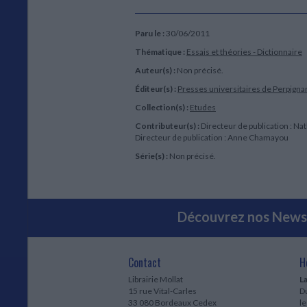
Paru le :
30/06/2011
Thématique :
Essais et théories - Dictionnaire
Auteur(s) :
Non précisé.
Éditeur(s) :
Presses universitaires de Perpigna
Collection(s) :
Etudes
Contributeur(s) :
Directeur de publication : Na
Directeur de publication : Anne Chamayou
Série(s) :
Non précisé.
Découvrez nos Newsl
Contact
H
Librairie Mollat
La
15 rue Vital-Carles
Du
33 080 Bordeaux Cedex
l