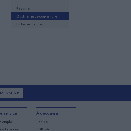
Résumé
Quatrième de couverture
Fiche technique
 M'INSCRIS
e service
À découvrir
d'emploi
FeniXX
Partenaires
EDRLab