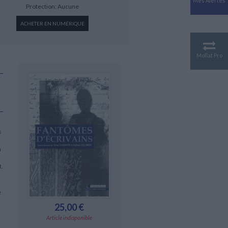
Mes Alertes
Antiquité
Protection: Aucune
Mythologies
ACHETER EN NUMÉRIQUE
GÉOGRAPHIE
Géographie - Démographie -
Territoire
Mollat Pro
CULTURE SCIENTIFIQUE
Essais scientifique
Astronomie
s
n
t.
e
25,00 €
Article indisponible