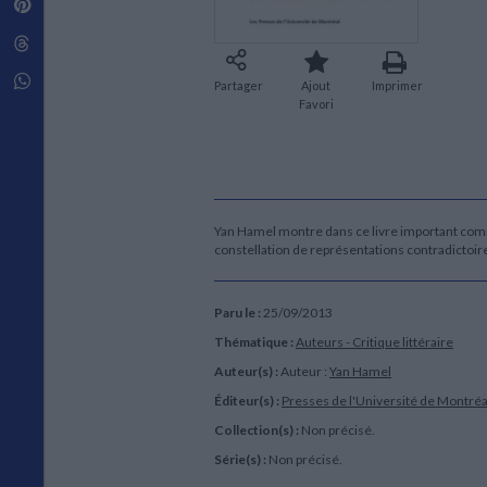
Pinterest
Techniques de construction
SCIENCE FICTION ET FANTASY
Vie familiale
Disciplines paramédicales
Matériaux de l’architecture
Littérature SF et Fantasy
Threads
Ouvrages Généraux
Urbanisme
SOCIOLOGIE
Sociologie générale
Whatsapp
Partager
Ajout
Imprimer
Travail social
Favori
Santé et société
ETHNOLOGIE
Anthropologie
Ethnologie par pays
Yan Hamel montre dans ce livre important comme
constellation de représentations contradictoi
Paru le :
25/09/2013
Thématique :
Auteurs - Critique littéraire
Auteur(s) :
Auteur :
Yan Hamel
Éditeur(s) :
Presses de l'Université de Montréa
Collection(s) :
Non précisé.
Série(s) :
Non précisé.