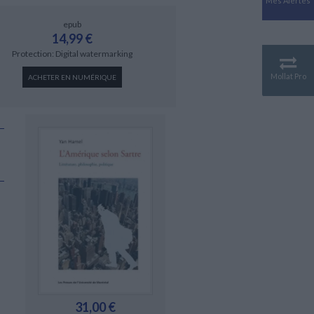
Mes Alertes
Antiquité
Mythologies
epub
14,99 €
GÉOGRAPHIE
Protection: Digital watermarking
Géographie - Démographie -
Territoire
Mollat Pro
ACHETER EN NUMÉRIQUE
CULTURE SCIENTIFIQUE
Essais scientifique
Astronomie
31,00 €