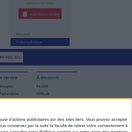
Expédié en 5 à 7 jours.
AJOUTER AU PANIER
Résumé
Fiche technique
 M'INSCRIS
e service
À découvrir
d'emploi
FeniXX
Partenaires
EDRLab
RetroNews
BnF : portail des métiers
du livre
Cercle de la librairie
Les chèques cadeaux