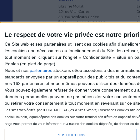
Librairie Mollat
La
15 rue Vital-Carles
Du
33 080 Bordeaux Cedex
l
Standard :
05 56 56 40 40
Jo
Service client mollat.com :
05 56 56 40
1e
83
* 
Le respect de votre vie privée est notre priori
Contactez-nous
à
Le
du
l
Jo
1
Nous et nos
partenaires
stockons et/ou accédons à des informations s
et
standards envoyées par un appareil pour des publicités et du conte
* 
nos 162 partenaires et nous-mêmes pouvons utiliser des données de g
1
Vous pouvez également refuser de donner votre consentement ou accé
Vo
données personnelles peuvent ne pas nécessiter votre consentement,
ou retirer votre consentement à tout moment en revenant sur ce site 
Mollat sur les réseaux
PLUS D'OPTIONS