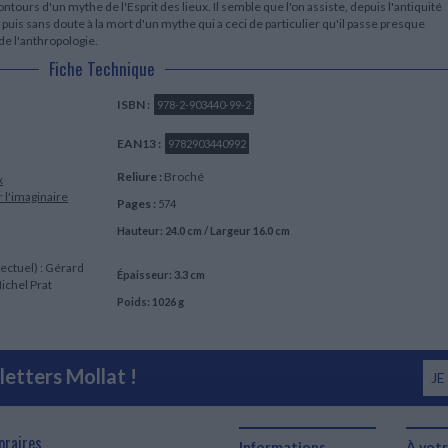
ntours d'un mythe de l'Esprit des lieux. Il semble que l'on assiste, depuis l'antiquité
puis sans doute à la mort d'un mythe qui a ceci de particulier qu'il passe presque
de l'anthropologie.
Fiche Technique
ISBN :
978-2-903440-99-2
EAN13 :
9782903440992
Reliure :
Broché
x
r l'imaginaire
Pages :
574
Hauteur: 24.0 cm / Largeur 16.0 cm
lectuel) : Gérard
Épaisseur: 3.3 cm
Michel Prat
Poids: 1026 g
etters Mollat !
JE
oraires
Informations
À votr