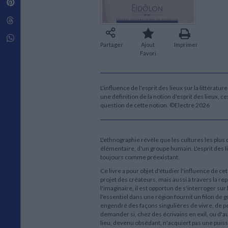
Pinterest
Techniques de construction
SCIENCE FICTION ET FANTASY
Vie familiale
Disciplines paramédicales
Matériaux de l’architecture
Littérature SF et Fantasy
Threads
Ouvrages Généraux
Urbanisme
SOCIOLOGIE
Sociologie générale
Whatsapp
Partager
Ajout
Imprimer
Travail social
Favori
Santé et société
ETHNOLOGIE
Anthropologie
L'influence de l'esprit des lieux sur la littérat
une définition de la notion d'esprit des lieux, c
Ethnologie par pays
question de cette notion. ©Electre 2026
L'ethnographie révèle que les cultures les plus 
élémentaire, d'un groupe humain. L'esprit des li
toujours comme préexistant.
Ce livre a pour objet d'étudier l'influence de cet 
projet des créateurs, mais aussi à travers la r
l'imaginaire, il est opportun de s'interroger su
l'essentiel dans une région fournit un filon de 
engendré des façons singulières de vivre, de pen
demander si, chez des écrivains en exil, ou d'a
lieu, devenu obsédant, n'acquiert pas une puissa