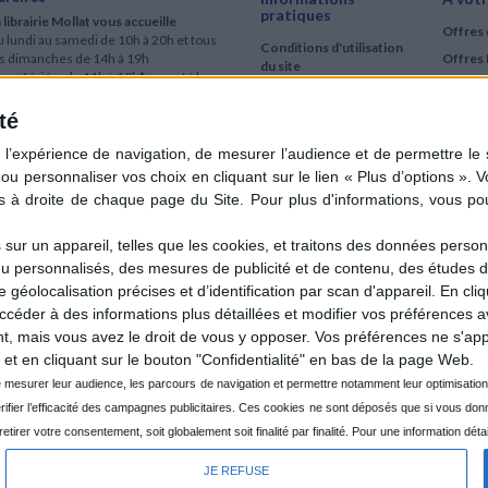
pratiques
 librairie Mollat vous accueille
Offres 
 lundi au samedi de 10h à 20h et tous
Conditions d'utilisation
es dimanches de 14h à 19h
Offres 
du site
urs fériés : de 11h à 19h* excepté le
Qui sommes-nous
r mai, le 25 décembre et le 1er janvier
Si le jour férié est un dimanche, de 14h
té
Mentions Légales
 19h
Frais de port & Livraison
 clic et collecte est ouvert
Conditions Générales
 lundi au samedi de 9h30 à 20h et tous
de Vente
es dimanches de 14h à 19h
ur fériés : tous les jours fériés de 11h à
9h* excepté le 1er mai, le 25 décembre
ur un appareil, telles que les cookies, et traitons des données personn
 le 1er janvier
nu personnalisés, des mesures de publicité et de contenu, des études 
Si le jour férié est un dimanche de 14h à
éolocalisation précises et d’identification par scan d'appareil. En cl
9h
der à des informations plus détaillées et modifier vos préférences av
ir le détail des horaires & accès
 mais vous avez le droit de vous y opposer. Vos préférences ne s'app
et en cliquant sur le bouton "Confidentialité" en bas de la page Web.
JE REFUSE