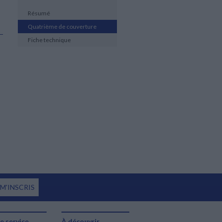
Résumé
Quatrième de couverture
Fiche technique
 M'INSCRIS
e service
À découvrir