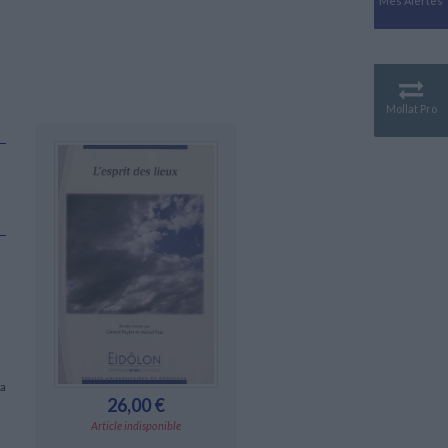
Mes Alertes
Antiquité
Mythologies
GÉOGRAPHIE
Géographie - Démographie -
Territoire
Mollat Pro
CULTURE SCIENTIFIQUE
Essais scientifique
Astronomie
 a
26,00 €
Article indisponible
n