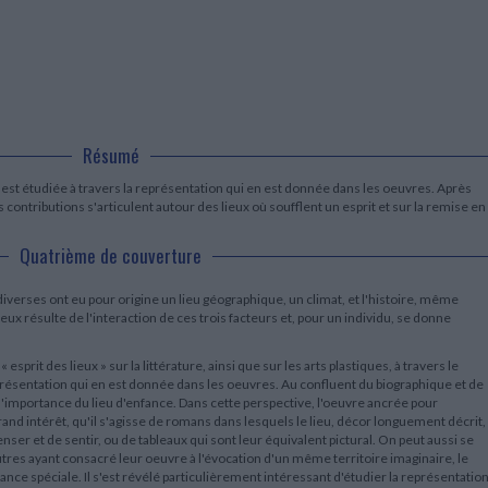
LITTÉRATURE DE VOYAGE
Dictionnaires Français
Histoire moderne
Relations et politiques
internationales
Dictionnaires Bilingues
Récits des voyageurs et des
Histoire contemporaine
explorateurs
Sécurité nationale - Défense
Langues universitaires -
BIOGRAPHIES HISTORIQUES
Dictionnaires et méthodes
ECOLOGIE - ENVIRONNEMENT
Biographies historiques
Méthodes Langues Grand public
Ecologie
Français langues étrangères
HISTOIRE - GÉNÉRALITÉS
Résumé
Historiographie
Etudes historiques
ure est étudiée à travers la représentation qui en est donnée dans les oeuvres. Après
Généalogie - Héraldique
es contributions s'articulent autour des lieux où soufflent un esprit et sur la remise en
Franc-maçonnerie
Quatrième de couverture
diverses ont eu pour origine un lieu géographique, un climat, et l'histoire, même
eux résulte de l'interaction de ces trois facteurs et, pour un individu, se donne
« esprit des lieux » sur la littérature, ainsi que sur les arts plastiques, à travers le
eprésentation qui en est donnée dans les oeuvres. Au confluent du biographique et de
r l'importance du lieu d'enfance. Dans cette perspective, l'oeuvre ancrée pour
grand intérêt, qu'il s'agisse de romans dans lesquels le lieu, décor longuement décrit,
ser et de sentir, ou de tableaux qui sont leur équivalent pictural. On peut aussi se
utres ayant consacré leur oeuvre à l'évocation d'un même territoire imaginaire, le
nce spéciale. Il s'est révélé particulièrement intéressant d'étudier la représentatio