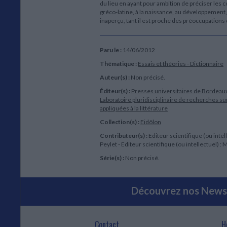
du lieu en ayant pour ambition de préciser les co
gréco-latine, à la naissance, au développement, 
inaperçu, tant il est proche des préoccupations 
Paru le :
14/06/2012
Thématique :
Essais et théories - Dictionnaire
Auteur(s) :
Non précisé.
Éditeur(s) :
Presses universitaires de Bordeau
Laboratoire pluridisciplinaire de recherches su
appliquées à la littérature
Collection(s) :
Eidôlon
Contributeur(s) :
Editeur scientifique (ou intel
Peylet - Editeur scientifique (ou intellectuel) : 
Série(s) :
Non précisé.
Découvrez nos Newsl
Contact
H