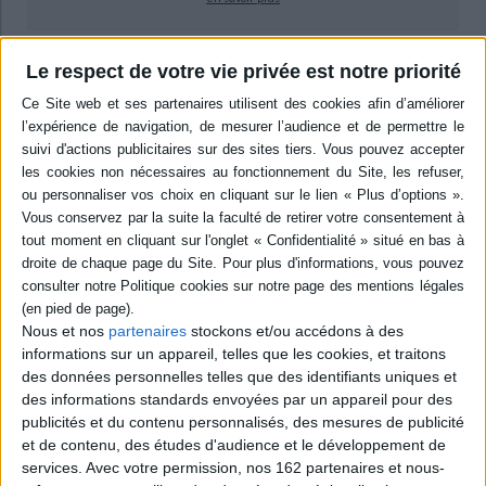
Le respect de votre vie privée est notre priorité
0,00 €
Protection:
ACHETER EN NUMÉRIQUE
Résumé
Etudes sur la rhétorique des couleurs, l'esthétique du sublime, la fonction
sociale des usages symboliques de la couleur et la subversion des
hiérarchies instituées par d'autres usages plus ou moins déviants, la
couleur comme vecteur du désir, la dialectique du blanc et du noir,
l'articulation entre lumière, ombre et couleur. ©Electre 2026
Nous et nos
partenaires
stockons et/ou accédons à des
Quatrième de couverture
informations sur un appareil, telles que les cookies, et traitons
des données personnelles telles que des identifiants uniques et
La couleur
des informations standards envoyées par un appareil pour des
es
publicités et du contenu personnalisés, des mesures de publicité
XI
Entretiens de La Garenne-Lemot
et de contenu, des études d'audience et le développement de
Les couleurs
services.
Avec votre permission, nos 162 partenaires et nous-
C'est la coutume en ces rencontres, de tout suspendre à un thème