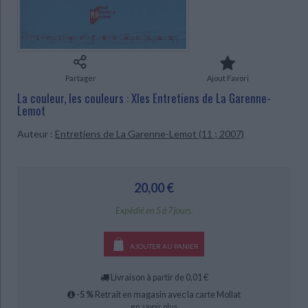
Ecologie - Environnement
Danse
Religions - Spiritualités
Bibliothèque de la Pléiade
Critique et histoire littéraire
Histoire de France
Biographies historiques
CHARGEMENT...
Classiques scolaires
Littérature ancienne et médiévale
Histoire - Généralités
Histoire des pays
Littérature de voyage
Audio - Livres lus
Partager
Ajout Favori
Histoire ancienne
Géographie
Littérature en version originale
Humour
La couleur, les couleurs : XIes Entretiens de La Garenne-
Culture scientifique
Lemot
Auteur :
Entretiens de La Garenne-Lemot (11 ; 2007)
20,00 €
Expédié en 5 à 7 jours.
AJOUTER AU PANIER
Livraison à partir de 0,01 €
-5 %
Retrait en magasin avec la carte Mollat
en savoir plus