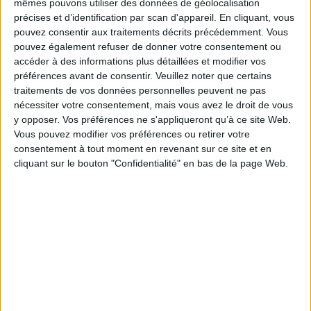
mêmes pouvons utiliser des données de géolocalisation
général. À chacun de jouer avec ses armes, dans son champ favori, attentif
précises et d’identification par scan d'appareil. En cliquant, vous
aux variations des autres champions. Tout le contraire d'un sujet
pouvez consentir aux traitements décrits précédemment. Vous
technique. Un espace donné, pour le plaisir. Comme un jeu, mais très
sérieux. Le thème cette année était la couleur. Les couleurs dans leur
pouvez également refuser de donner votre consentement ou
variété et leur variation. On revient toujours au
poikilon
grec, au
accéder à des informations plus détaillées et modifier vos
miroitement du monde. Sujet redoutable, mais qui sollicite l'imagination.
préférences avant de consentir.
Veuillez noter que certains
Sujet inépuisable, mais le but de ces
Entretiens
est l'invention, l'explication,
traitements de vos données personnelles peuvent ne pas
dans la liberté. La couleur, la lumière, l'éblouissement, l'émerveillement,
mais aussi les noirs, les gris ; mais aussi la rencontre de la forme et de la
nécessiter votre consentement, mais vous avez le droit de vous
couleur, et naissent les problèmes esthétiques.
y opposer. Vos préférences ne s'appliqueront qu’à ce site Web.
Fiche Technique
Vous pouvez modifier vos préférences ou retirer votre
consentement à tout moment en revenant sur ce site et en
Paru le :
27/04/2007
cliquant sur le bouton "Confidentialité" en bas de la page Web.
Thématique :
Essais et théories - Dictionnaire
Auteur(s) :
Auteur :
Entretiens de La Garenne-Lemot (11 ; 2007)
Éditeur(s) :
Presses universitaires de Rennes
Collection(s) :
Interférences
Contributeur(s) :
Directeur de publication : Jackie Pigeaud
Série(s) :
Non précisé.
ISBN :
978-2-7535-0396-0