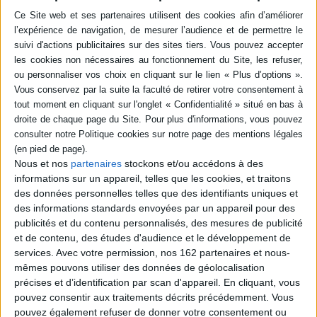
Résumé
Une étude de l'implication du corps dans la création littéraire : corps
culturels, corps d'auteur et de lecteur, corps littéraires, corps indicibles.
©Electre 2026
Quatrième de couverture
L'implication du corps dans la création artistique ne fait guère de doute : il
constitue la quatrième dimension de l'arrière-texte, la plus secrète. Il en va
de cette entité fuyante, proche et insaisissable, comme du temps selon
Saint Augustin : on croit savoir ce dont il s'agit, mais si on y réfléchit un peu,
tout se brouille.
Nous et nos
partenaires
stockons et/ou accédons à des
informations sur un appareil, telles que les cookies, et traitons
Cet en-deçà du langage, culturellement (re)construit, fonctionne dans la
langue comme un signe articulé à un référent barré, inaccessible.
des données personnelles telles que des identifiants uniques et
des informations standards envoyées par un appareil pour des
Encodant symboliquement la trace refoulée de pulsions ou hontée par la
publicités et du contenu personnalisés, des mesures de publicité
présence de cet innommable. La langue littéraire joue néanmoins le
double jeu d'inscrire et d'ex-crire le corps, selon le mot d'Antonin Artaud.
et de contenu, des études d'audience et le développement de
Fiche Technique
services.
Avec votre permission, nos 162 partenaires et nous-
mêmes pouvons utiliser des données de géolocalisation
Paru le :
31/03/2014
précises et d’identification par scan d'appareil. En cliquant, vous
Thématique :
Essais et théories - Dictionnaire
pouvez consentir aux traitements décrits précédemment. Vous
pouvez également refuser de donner votre consentement ou
Auteur(s) :
Non précisé.