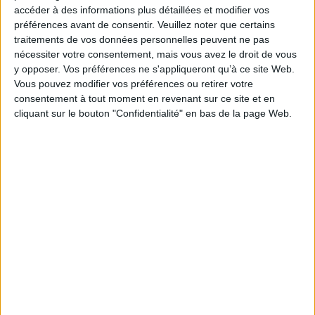
accéder à des informations plus détaillées et modifier vos
Éditeur(s) :
EPURE
préférences avant de consentir.
Veuillez noter que certains
Collection(s) :
Approches interdisciplinaires de la lecture
traitements de vos données personnelles peuvent ne pas
nécessiter votre consentement, mais vous avez le droit de vous
Contributeur(s) :
Directeur de publication : Marie-Madeleine Gladieu -
Directeur de publication : Jean-Michel Pottier - Directeur de publication :
y opposer. Vos préférences ne s'appliqueront qu’à ce site Web.
Alain Trouvé
Vous pouvez modifier vos préférences ou retirer votre
Série(s) :
Non précisé.
consentement à tout moment en revenant sur ce site et en
cliquant sur le bouton "Confidentialité" en bas de la page Web.
ISBN :
978-2-915271-73-7
EAN13 :
9782915271737
Reliure :
Broché
Pages :
198
Hauteur: 21.0 cm / Largeur 15.0 cm
Épaisseur: 1.3 cm
Poids: 300 g
Découvrez nos Newsletters Mollat !