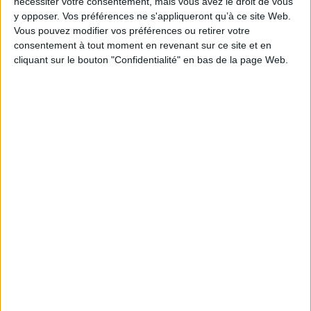
nécessiter votre consentement, mais vous avez le droit de vous
Pages :
247
y opposer. Vos préférences ne s'appliqueront qu’à ce site Web.
Vous pouvez modifier vos préférences ou retirer votre
Hauteur: 21.0 cm / Largeur 17.0 cm
consentement à tout moment en revenant sur ce site et en
cliquant sur le bouton "Confidentialité" en bas de la page Web.
Épaisseur: 1.5 cm
Poids: 414 g
Découvrez nos Newsletters Mollat !
JE M'INSCRIS
Informations pratiques
Conditions d'utilisation du site
Qui sommes-nous
Mentions Légales
Frais de port & Livraison
Conditions Générales de Vente