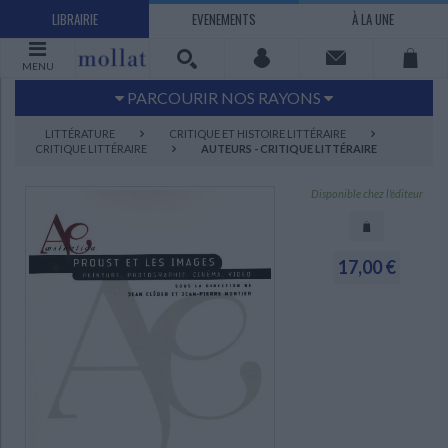
LIBRAIRIE
EVENEMENTS
À LA UNE
MENU
PARCOURIR NOS RAYONS
Littérature
Sciences humaines - Histoire
LITTÉRATURE
CRITIQUE ET HISTOIRE LITTÉRAIRE
CRITIQUE LITTÉRAIRE
AUTEURS - CRITIQUE LITTÉRAIRE
Arts
Jeunesse
BD Manga
Loisirs - Bien-être
Disponible chez l'éditeur
Economie - Droit
Sciences - Savoirs
EBOOKS
LIVRES LUS
17,00 €
UNIVERS SCIENCES HUMAINES - HISTOIRE
UNIVERS SCIENCES - SAVOIRS
UNIVERS LOISIRS - BIEN-ÊTRE
UNIVERS ECONOMIE - DROIT
UNIVERS LITTÉRATURE
UNIVERS BD MANGA
UNIVERS JEUNESSE
UNIVERS ARTS
Bandes dessinées - Comics - Mangas
Littérature française et francophone
Mes histoires
Informatique
Philosophie
Beaux-arts
Tourisme
Economie
Psychanalyse - Psychologie
Administration d'entreprise
Sciences - Techniques
Littérature étrangère
Documentaires
Architecture
Sports
Littérature romanesque, historique,
Maison - Design - Arts décoratifs
Art de vivre
Sociologie
Pour jouer
Médecine
Droit
Romans policiers
Photographie
Ethnologie
Scolaire
Loisirs
terroir
Dictionnaires - Langues
Education et société
Jardins - Nature
Mode
Questions de société
Arts graphiques
Bien-être
Santé
Science fiction et Fantasy
Adolescent - jeunes adultes
Actualite politique
Cinéma
Actualité internationale
Musique
Poésie
Théâtre
CHARGEMENT...