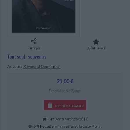
Ecologie - Environnement
Danse
Religions - Spiritualités
Bibliothèque de la Pléiade
Critique et histoire littéraire
Histoire de France
Biographies historiques
Classiques scolaires
Littérature ancienne et médiévale
Histoire - Généralités
Histoire des pays
Littérature de voyage
Audio - Livres lus
Histoire ancienne
Géographie
CHARGEMENT...
Littérature en version originale
Humour
Culture scientifique
Partager
Ajout Favori
Tout seul : souvenirs
Auteur :
Raymond Domenech
21,00 €
Expédié en 5 à 7 jours.
AJOUTER AU PANIER
Livraison à partir de 0,01 €
-5 %
Retrait en magasin avec la carte Mollat