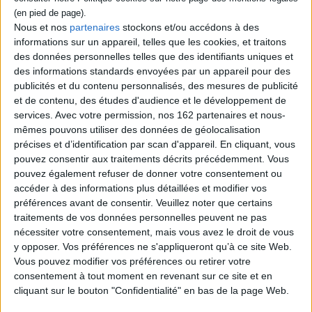
Le fiasco de la dernière Coupe du monde, la grève des joueurs, l'affaire du
bus... L'été 2010, Raymond Domenech l'avait rêvé autrement. Mais
Nous et nos
partenaires
stockons et/ou accédons à des
jusqu'ici, l'ancien coach des Bleus avait toujours refusé d'en parler.
informations sur un appareil, telles que les cookies, et traitons
Pourtant, il avait noté dans son journal de bord chaque pensée, propos, fait,
détail. Deux ans plus tard, sonne l'heure de la vérité.
des données personnelles telles que des identifiants uniques et
des informations standards envoyées par un appareil pour des
Sa nomination, ses premières mesures, ses méthodes, sa tactique, ses
relations avec les figures emblématiques - Zinedine Zidane, Franck Ribéry,
publicités et du contenu personnalisés, des mesures de publicité
Nicolas Anelka, Thierry Henry... - et les plus jeunes joueurs d'une
et de contenu, des études d'audience et le développement de
génération perdue, ses rapports avec la presse, les dirigeants de la FFF... À
services.
Avec votre permission, nos 162 partenaires et nous-
travers cet ouvrage écrit sans langue de bois ni volonté de minimiser ses
mêmes pouvons utiliser des données de géolocalisation
erreurs, Raymond Domenech nous plonge au coeur des surprises, des
révélations comme des regrets. De la beauté du combat heureux de 2006
précises et d’identification par scan d'appareil. En cliquant, vous
aux premières difficultés puis au crash de 2010, l'ancien sélectionneur
pouvez consentir aux traitements décrits précédemment. Vous
n'omet rien.
pouvez également refuser de donner votre consentement ou
Voici le témoignage d'un passionné de football qui livre tous les éléments
accéder à des informations plus détaillées et modifier vos
pour que, enfin, sa vérité soit connue.
préférences avant de consentir.
Veuillez noter que certains
traitements de vos données personnelles peuvent ne pas
nécessiter votre consentement, mais vous avez le droit de vous
Contenus Mollat en relation
y opposer. Vos préférences ne s'appliqueront qu’à ce site Web.
Vous pouvez modifier vos préférences ou retirer votre
consentement à tout moment en revenant sur ce site et en
Vidéos
cliquant sur le bouton "Confidentialité" en bas de la page Web.