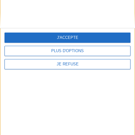
Informations pratiques
Conditions d'utilisation du site
Qui sommes-nous
J'ACCEPTE
Mentions Légales
Frais de port & Livraison
PLUS D'OPTIONS
Conditions Générales de Vente
JE REFUSE
À votre service
Offres d'emploi
Offres Partenaires
À découvrir
FeniXX
EDRLab
RetroNews
BnF : portail des métiers du livre