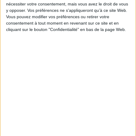
nécessiter votre consentement, mais vous avez le droit de vous
EAN13 :
9782760636576
y opposer. Vos préférences ne s'appliqueront qu’à ce site Web.
Vous pouvez modifier vos préférences ou retirer votre
Reliure :
Broché
consentement à tout moment en revenant sur ce site et en
Hauteur: 23.0 cm / Largeur 16.0 cm
cliquant sur le bouton "Confidentialité" en bas de la page Web.
Épaisseur: 2.5 cm
Poids: 592 g
Découvrez nos Newsletters Mollat !
JE M'INSCRIS
Informations pratiques
Conditions d'utilisation du site
Qui sommes-nous
Mentions Légales
Frais de port & Livraison