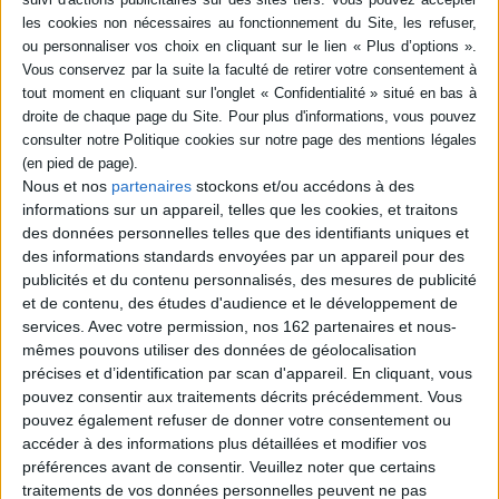
19,99 €
Protection: Digital watermarking
ACHETER EN NUMÉRIQUE
Résumé
Nous et nos
partenaires
stockons et/ou accédons à des
Qu'est-ce qu'un mot ? Comment décrire le sens lexical ? De quelle façon
informations sur un appareil, telles que les cookies, et traitons
les mots se combinent-ils dans la phrase en imposant à la grammaire leurs
caprices de comportement ?... ©Electre 2026
des données personnelles telles que des identifiants uniques et
Fiche Technique
des informations standards envoyées par un appareil pour des
publicités et du contenu personnalisés, des mesures de publicité
Paru le :
06/04/2017
et de contenu, des études d'audience et le développement de
Thématique :
Linguistique
services.
Avec votre permission, nos 162 partenaires et nous-
mêmes pouvons utiliser des données de géolocalisation
Auteur(s) :
Auteur :
Alain Polguère
précises et d’identification par scan d'appareil. En cliquant, vous
Éditeur(s) :
Presses de l'Université de Montréal
pouvez consentir aux traitements décrits précédemment. Vous
Collection(s) :
Non précisé.
pouvez également refuser de donner votre consentement ou
accéder à des informations plus détaillées et modifier vos
Série(s) :
Non précisé.
préférences avant de consentir.
Veuillez noter que certains
ISBN :
978-2-7606-3657-6
traitements de vos données personnelles peuvent ne pas