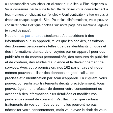
gallois, basque). ©Electre 2026
Fiche Technique
Paru le :
01/01/1992
Thématique :
Linguistique
Auteur(s) :
Non précisé.
Nous et nos
partenaires
stockons et/ou accédons à des
Éditeur(s) :
Presses universitaires de Vincennes
informations sur un appareil, telles que les cookies, et traitons
Collection(s) :
Sciences du langage
des données personnelles telles que des identifiants uniques et
des informations standards envoyées par un appareil pour des
Contributeur(s) :
Directeur de publication : Hans-Georg Obenauer -
publicités et du contenu personnalisés, des mesures de publicité
Directeur de publication : Anne Zribi-Hertz - Editeur scientifique (ou
intellectuel) : GROUPE DE RECHERCHE SYNTAXE COMPAREE - Auteur : -
et de contenu, des études d'audience et le développement de
Auteur : - Auteur :
services.
Avec votre permission, nos 162 partenaires et nous-
Série(s) :
Non précisé.
mêmes pouvons utiliser des données de géolocalisation
précises et d’identification par scan d'appareil. En cliquant, vous
ISBN :
Non précisé.
pouvez consentir aux traitements décrits précédemment. Vous
pouvez également refuser de donner votre consentement ou
EAN13 :
9782903981815
accéder à des informations plus détaillées et modifier vos
Reliure :
Broché
préférences avant de consentir.
Veuillez noter que certains
traitements de vos données personnelles peuvent ne pas
Pages :
277
nécessiter votre consentement, mais vous avez le droit de vous
Hauteur: 22.0 cm / Largeur 14.0 cm