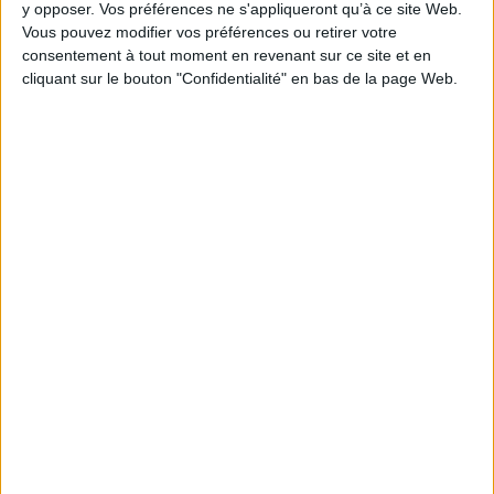
y opposer. Vos préférences ne s'appliqueront qu’à ce site Web.
Vous pouvez modifier vos préférences ou retirer votre
Épaisseur: 1.6 cm
consentement à tout moment en revenant sur ce site et en
Poids: 398 g
cliquant sur le bouton "Confidentialité" en bas de la page Web.
Découvrez nos Newsletters Mollat !
JE M'INSCRIS
Informations pratiques
Conditions d'utilisation du site
Qui sommes-nous
Mentions Légales
Frais de port & Livraison
Conditions Générales de Vente
À votre service