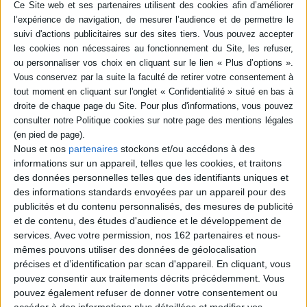
J.-D. Rey offre des souvenirs, des portraits vivants et des entretiens issus
de sa vie riche en rencontres. Auteur et critique d'art, il a croisé et connu
de nombreux peintres et écrivains, devenus pour certains ses amis. Il
dresse ainsi une fresque de la vie intellectuelle et littéraire du XXe siècle,
avec pour chaque portrait, une photographie : A. Guerne, Saint John Perse,
H. Michaux, etc. ©Electre 2026
Quatrième de couverture
Si le portrait, depuis cinquante ans, est presque totalement sorti de la
peinture, sans doute peut-il rentrer en force dans le circuit par les mots.
Nous et nos
partenaires
stockons et/ou accédons à des
Du Valéry des années quarante au Borgès final à Buenos-Aires, du Breton
informations sur un appareil, telles que les cookies, et traitons
retour d'Amérique à Celan entre charme et tragique, de Cioran devisant
des données personnelles telles que des identifiants uniques et
en marchant à Michaux plus heureux de peindre que d'écrire, quelques
eme
uns des écrivains essentiels du XX
siècle - dont plus d'un fut rebelle... à
des informations standards envoyées par un appareil pour des
la littérature, à la société, au langage - revivent ici, leur voix, leur regard,
publicités et du contenu personnalisés, des mesures de publicité
leur démarche ou leur parole, chacun provoquant les mots à se faire
et de contenu, des études d'audience et le développement de
couleurs, traits ou signes et à dresser un portrait qui est un parcours, le
services.
Avec votre permission, nos 162 partenaires et nous-
leur et celui du témoin à l'écoute.
mêmes pouvons utiliser des données de géolocalisation
Fiche Technique
précises et d’identification par scan d'appareil. En cliquant, vous
Paru le :
24/03/2005
pouvez consentir aux traitements décrits précédemment. Vous
pouvez également refuser de donner votre consentement ou
Thématique :
Littérature Française
accéder à des informations plus détaillées et modifier vos