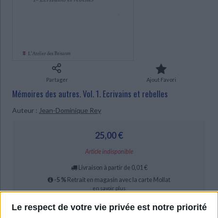
Ecologie - Environnement
Danse
Religions - Spiritualités
CHARGEMENT...
Bibliothèque de la Pléiade
Critique et histoire littéraire
Histoire de France
Biographies historiques
Classiques scolaires
Littérature ancienne et médiévale
Histoire - Généralités
Histoire des pays
Littérature de voyage
Audio - Livres lus
Histoire ancienne
Géographie
Littérature en version originale
Humour
Culture scientifique
Partager
Ajout Favori
Mémoires des autres. Vol. 1. Ecrivains et rebelles
Auteur :
Jean-Dominique Rey
25,00 €
Article indisponible
Livraison à partir de 0,01 €
-5 %
Retrait en magasin avec la carte Mollat
en savoir plus
Le respect de votre vie privée est notre priorité
Résumé