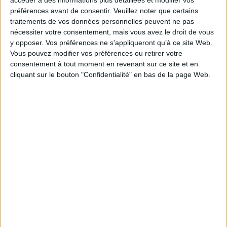
Auteur(s) :
Auteur :
Jean-Dominique Rey
préférences avant de consentir.
Veuillez noter que certains
Éditeur(s) :
l'Atelier des brisants
traitements de vos données personnelles peuvent ne pas
nécessiter votre consentement, mais vous avez le droit de vous
Collection(s) :
Le miroir aveugle
y opposer. Vos préférences ne s'appliqueront qu’à ce site Web.
Série(s) :
Mémoires des autres
Vous pouvez modifier vos préférences ou retirer votre
ISBN :
Non précisé.
consentement à tout moment en revenant sur ce site et en
cliquant sur le bouton "Confidentialité" en bas de la page Web.
EAN13 :
9782846230674
Reliure :
Broché
Pages :
200
Hauteur: 21.0 cm / Largeur 15.0 cm
Épaisseur: 1.5 cm
Poids: 368 g
Découvrez nos Newsletters Mollat !
JE M'INSCRIS