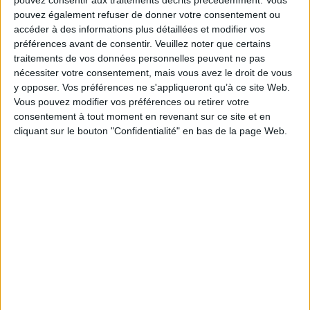
pouvez consentir aux traitements décrits précédemment. Vous
son essence même.
pouvez également refuser de donner votre consentement ou
Fiche Technique
accéder à des informations plus détaillées et modifier vos
préférences avant de consentir.
Veuillez noter que certains
Paru le :
16/01/2014
traitements de vos données personnelles peuvent ne pas
Thématique :
Essais et théories - Dictionnaire
nécessiter votre consentement, mais vous avez le droit de vous
Auteur(s) :
Non précisé.
y opposer. Vos préférences ne s'appliqueront qu’à ce site Web.
Vous pouvez modifier vos préférences ou retirer votre
Éditeur(s) :
Presses universitaires de Bordeaux
consentement à tout moment en revenant sur ce site et en
Collection(s) :
Non précisé.
cliquant sur le bouton "Confidentialité" en bas de la page Web.
Contributeur(s) :
Directeur de publication : Eric Benoit
Série(s) :
Non précisé.
ISBN :
978-2-86781-898-1
EAN13 :
9782867818981
Reliure :
Broché
Pages :
343
Hauteur: 22.0 cm / Largeur 15.0 cm
Épaisseur: 2.0 cm