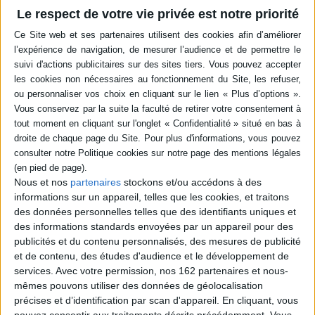
Le respect de votre vie privée est notre priorité
Contributions sur l'impossibilité de la littérature dans les oeuvres de
Rousseau, Melville, Thoreau, Flaubert, Baudelaire, Mallarmé, Gide, Kafka,
etc. ©Electre 2026
Quatrième de couverture
La littérature moderne montre souvent une propension de l'écriture à se
confronter à sa propre impossibilité, voire à s'en nourrir, paradoxalement.
Ce paradoxe est difficilement théorisable ou conceptualisable, il échappe
essentiellement à la saisie conceptuelle et à la logique classique, mais il est
cependant l'objet d'une expérience littéraire récurrente, historiquement
repérable, objectivement observable dans les textes, et donc descriptible,
ou appréhendable comme une sorte d'algorithme de certaines tendances
de l'écriture littéraire (non tant dans son contenu que dans son mode de
Nous et nos
partenaires
stockons et/ou accédons à des
fonctionnement) : comment continuer à écrire jusque dans l'aporie,
comment frayer dans l'impasse (
aporia
) les chemins de l'écriture ?
informations sur un appareil, telles que les cookies, et traitons
des données personnelles telles que des identifiants uniques et
Cette prédilection de l'écriture pour une situation auto-contradictoire a été
des informations standards envoyées par un appareil pour des
relevée par Roland Barthes disant que « la modernité commence avec la
recherche d'une Littérature impossible ». C'est sur ce paradoxe que
publicités et du contenu personnalisés, des mesures de publicité
portera ici notre réflexion, pour essayer d'en dégager les origines, pour
et de contenu, des études d'audience et le développement de
tenter d'en explorer les modalités et les modulations. La littérature en
services.
Avec votre permission, nos 162 partenaires et nous-
effet tend non seulement à se réfléchir elle-même, mais aussi à réfléchir
mêmes pouvons utiliser des données de géolocalisation
sa propre impossibilité, à faire oeuvre de son impossibilité (à faire oeuvre
de son propre « désoeuvrement », pour reprendre le terme de Blanchot),
précises et d’identification par scan d'appareil. En cliquant, vous
jusqu'à assumer voire revendiquer sa propre impossibilité comme étant