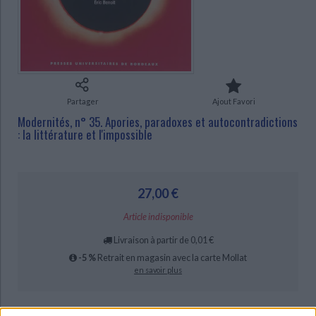
Ecologie - Environnement
Danse
Religions - Spiritualités
Bibliothèque de la Pléiade
Critique et histoire littéraire
CHARGEMENT...
Histoire de France
Biographies historiques
Classiques scolaires
Littérature ancienne et médiévale
Histoire - Généralités
Histoire des pays
Littérature de voyage
Audio - Livres lus
Histoire ancienne
Géographie
Littérature en version originale
Humour
Partager
Ajout Favori
Culture scientifique
Modernités, n° 35. Apories, paradoxes et autocontradictions
: la littérature et l'impossible
27,00 €
Article indisponible
Livraison à partir de 0,01 €
-5 %
Retrait en magasin avec la carte Mollat
en savoir plus
Résumé