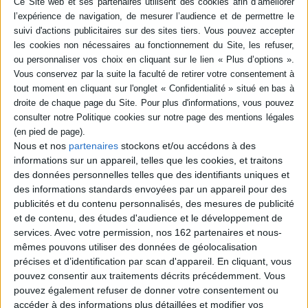
Résumé
Une quarantaine de questions-réponses pour analyser cette oeuvre au
programme de terminale L. Quatre études complètent le texte : le procès
Bovary et la moralité de l'oeuvre, la bêtise, le bovarysme et le réalisme
dans l'oeuvre. ©Electre 2026
Quatrième de couverture
La collection 40/4 propose au lecteur trois buts :
connaître, comprendre,
construire une réflexion
Quarante questions
pour connaître l'oeuvre dans ses grandes
Nous et nos
partenaires
stockons et/ou accédons à des
lignes et dans ses détails, l'action et les personnages, le contexte
informations sur un appareil, telles que les cookies, et traitons
culturel et historique.
des données personnelles telles que des identifiants uniques et
Quarante réponses
pour comprendre la signification de l'oeuvre,
des informations standards envoyées par un appareil pour des
sa portée symbolique, les intentions de l'auteur.
publicités et du contenu personnalisés, des mesures de publicité
Quatre études
pour construire une réflexion sur les enjeux
majeurs de l'oeuvre.
et de contenu, des études d'audience et le développement de
Fiche Technique
services.
Avec votre permission, nos 162 partenaires et nous-
mêmes pouvons utiliser des données de géolocalisation
Paru le :
22/07/2014
précises et d’identification par scan d'appareil. En cliquant, vous
Thématique :
Livres classiques Lycée
Para Terminale
Philosophie -
pouvez consentir aux traitements décrits précédemment. Vous
Français Terminale
pouvez également refuser de donner votre consentement ou
Auteur(s) :
Auteur :
Angélique Gaillon Jacquel
accéder à des informations plus détaillées et modifier vos