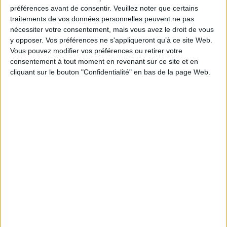
préférences avant de consentir.
Veuillez noter que certains
Éditeur(s) :
Ellipses
traitements de vos données personnelles peuvent ne pas
Collection(s) :
40-4
nécessiter votre consentement, mais vous avez le droit de vous
Série(s) :
Non précisé.
y opposer. Vos préférences ne s'appliqueront qu’à ce site Web.
Vous pouvez modifier vos préférences ou retirer votre
ISBN :
978-2-340-00118-3
consentement à tout moment en revenant sur ce site et en
cliquant sur le bouton "Confidentialité" en bas de la page Web.
EAN13 :
9782340001183
Reliure :
Broché
Pages :
121
Hauteur: 19.0 cm / Largeur 15.0 cm
Épaisseur: 0.9 cm
Poids: 155 g
Découvrez nos Newsletters Mollat !
JE M'INSCRIS