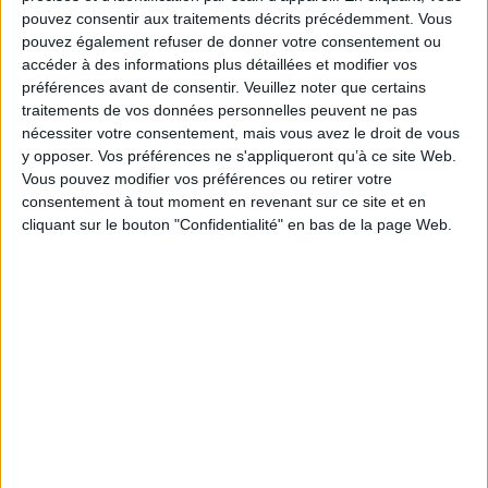
pouvez consentir aux traitements décrits précédemment. Vous
seconde, première et terminale (enseignement professionnel).
pouvez également refuser de donner votre consentement ou
Fiche Technique
accéder à des informations plus détaillées et modifier vos
Paru le :
22/06/2011
préférences avant de consentir.
Veuillez noter que certains
traitements de vos données personnelles peuvent ne pas
Thématique :
Livres classiques Lycée
Para Seconde
Philosophie - Français
Terminale
nécessiter votre consentement, mais vous avez le droit de vous
y opposer. Vos préférences ne s'appliqueront qu’à ce site Web.
Auteur(s) :
Non précisé.
Vous pouvez modifier vos préférences ou retirer votre
Éditeur(s) :
Magnard
consentement à tout moment en revenant sur ce site et en
Collection(s) :
Classiques & contemporains
cliquant sur le bouton "Confidentialité" en bas de la page Web.
Contributeur(s) :
Editeur scientifique (ou intellectuel) : Guy Krivopisco -
Collaborateur : Julie Baffet - Editeur scientifique (ou intellectuel) : Eric
Brossard - Editeur scientifique (ou intellectuel) : Delphine Lelièvre
Série(s) :
Non précisé.
ISBN :
978-2-210-75555-0
EAN13 :
9782210755550
Reliure :
Broché
Pages :
108
Hauteur: 18.0 cm / Largeur 13.0 cm