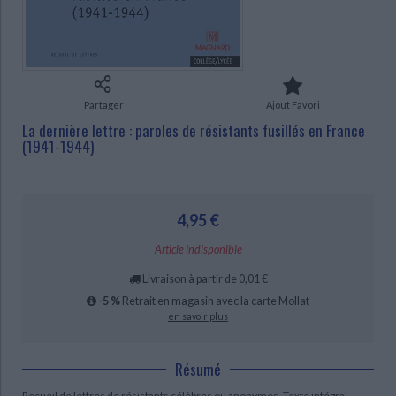
Ecologie - Environnement
Danse
Religions - Spiritualités
Bibliothèque de la Pléiade
Critique et histoire littéraire
Histoire de France
Biographies historiques
CHARGEMENT...
Classiques scolaires
Littérature ancienne et médiévale
Histoire - Généralités
Histoire des pays
Littérature de voyage
Audio - Livres lus
Histoire ancienne
Géographie
Partager
Ajout Favori
Littérature en version originale
Humour
La dernière lettre : paroles de résistants fusillés en France
Culture scientifique
(1941-1944)
4,95 €
Article indisponible
Livraison à partir de 0,01 €
-5 %
Retrait en magasin avec la carte Mollat
en savoir plus
Résumé
Recueil de lettres de résistants célèbres ou anonymes. Texte intégral