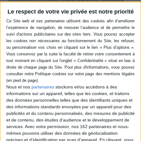
accompagné de notes et d'un dossier pédagogique. ©Electre 2026
Le respect de votre vie privée est notre priorité
Quatrième de couverture
La Dernière Lettre
Paroles de Résistants fusillés en France (1941-1944)
Ce recueil rassemble dix-neuf lettres de Résistants fusillés en France
entre 1941 et 1944 sous l'occupation nazie. Leurs derniers messages
déclinent à l'infini le chant de l'amour, de l'amitié et de la fraternité.
Français ou immigrés, issus de tous les milieux sociaux, ils appartiennent à
des familles de pensées très diverses, mais forment ensemble le
kaléidoscope des refus qui motivent l'entrée en Résistance. Passionnel et
mystique, un même attachement les unit à la France. Géants « appuyés
contre le ciel » selon le vers du poète René-Guy Cadou, croyants et
incroyants disent l'éternité, une vision commune de l'homme, une foi
Nous et nos
partenaires
stockons et/ou accédons à des
dans son avenir.
informations sur un appareil, telles que les cookies, et traitons
des données personnelles telles que des identifiants uniques et
Pour la première fois, un recueil étudie les dernières lettres des fusillés
en tant qu'oeuvres littéraires à part entière, tout en apportant aux
des informations standards envoyées par un appareil pour des
élèves les repères historiques nécessaires à leur compréhension.
publicités et du contenu personnalisés, des mesures de publicité
L'appareil pédagogique complet offre, en outre, de nombreuses
et de contenu, des études d'audience et le développement de
possibilités d'études pluridisciplinaires, rassemblant les professeurs de
services.
Avec votre permission, nos 162 partenaires et nous-
lettres et d'histoire.
mêmes pouvons utiliser des données de géolocalisation
Niveaux 3 et 4
: recommandé pour les classes de troisième, seconde,
précises et d’identification par scan d'appareil. En cliquant, vous
première et terminale (enseignement général), et pour les classes de