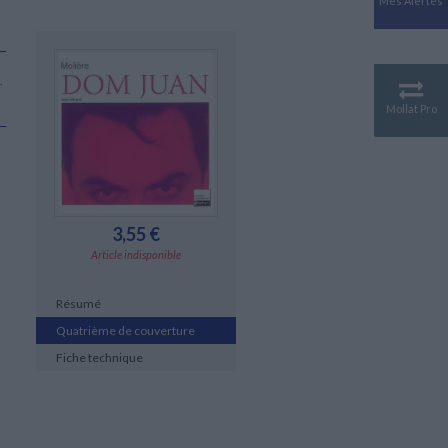
Mes Alertes
Antiquité
Mythologies
GÉOGRAPHIE
.
Géographie - Démographie -
Territoire
Mollat Pro
CULTURE SCIENTIFIQUE
Essais scientifique
Astronomie
3,55 €
Article indisponible
Résumé
Quatrième de couverture
Fiche technique