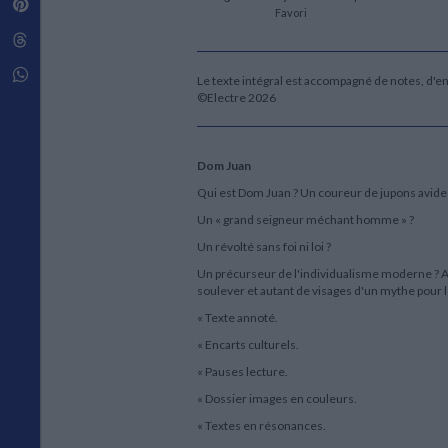
Pinterest
Techniques de construction
Favori
SCIENCE FICTION ET FANTASY
Vie familiale
Disciplines paramédicales
Matériaux de l’architecture
Littérature SF et Fantasy
Threads
Ouvrages Généraux
Urbanisme
SOCIOLOGIE
Sociologie générale
Whatsapp
Le texte intégral est accompagné de notes, d'en
Travail social
©Electre 2026
Santé et société
ETHNOLOGIE
Dom Juan
Anthropologie
Ethnologie par pays
Qui est Dom Juan ? Un coureur de jupons avide
Un « grand seigneur méchant homme » ?
Un révolté sans foi ni loi ?
Un précurseur de l'individualisme moderne ? A
soulever et autant de visages d'un mythe pour l
« Texte annoté.
« Encarts culturels.
« Pauses lecture.
« Dossier images en couleurs.
« Textes en résonances.