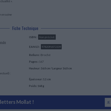
ctualité ».
r en scène
Fiche Technique
ISBN :
Non précisé.
onde
EAN13 :
9782091872339
Reliure :
Broché
Pages :
167
Hauteur: 16.0 cm / Largeur 16.0 cm
ectuel) :
Épaisseur: 1.1 cm
Poids: 168 g
etters Mollat !
JE