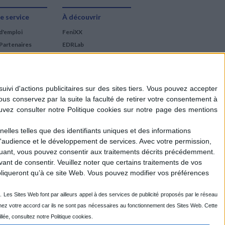
e service
À découvrir
d'emploi
FeniXX
Partenaires
EDRLab
RetroNews
BnF : portail des métiers
du livre
Cercle de la librairie
Les chèques cadeaux
Mollat
elles telles que des identifiants uniques et des informations
d'audience et le développement de services.
Avec votre permission,
iquant, vous pouvez consentir aux traitements décrits précédemment.
ant de consentir.
Veuillez noter que certains traitements de vos
liqueront qu’à ce site Web. Vous pouvez modifier vos préférences