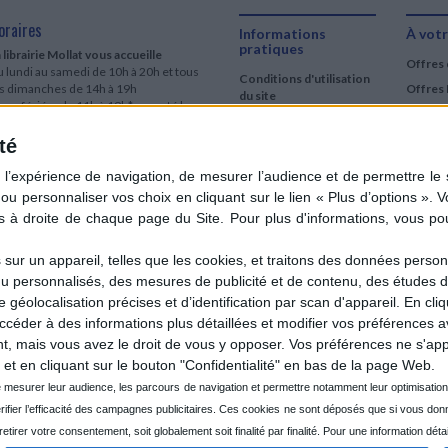
oraires
Informations
À votr
pratiques
 librairie Mollat vous accueille
Offres 
 lundi au samedi de 10h à 20h et tous
Conditions d'utilisation
es dimanches de 14h à 19h
Offres 
du site
urs fériés : de 11h à 19h* excepté le
Qui sommes-nous
r mai, le 25 décembre et le 1er janvier
Si le jour férié est un dimanche, de 14h
té
Mentions Légales
 19h
Frais de port & Livraison
 clic et collecte est ouvert
Conditions Générales
 lundi au samedi de 9h30 à 20h et tous
de Vente
es dimanches de 14h à 19h
ur fériés : tous les jours fériés de 11h à
9h* excepté le 1er mai, le 25 décembre
ur un appareil, telles que les cookies, et traitons des données personn
 le 1er janvier
nu personnalisés, des mesures de publicité et de contenu, des études 
Si le jour férié est un dimanche de 14h à
éolocalisation précises et d’identification par scan d'appareil. En cl
9h
der à des informations plus détaillées et modifier vos préférences av
ir le détail des horaires & accès
 mais vous avez le droit de vous y opposer. Vos préférences ne s'app
et en cliquant sur le bouton "Confidentialité" en bas de la page Web.