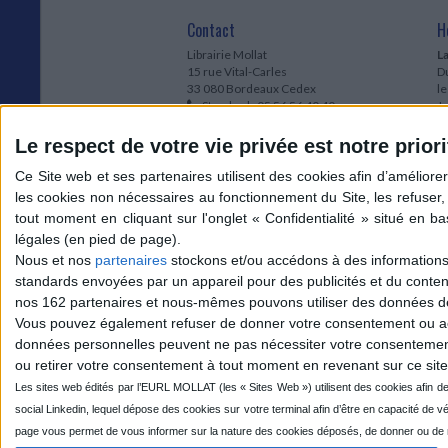
Contact
H
Librairie Mollat
La
15 rue Vital-Carles
Du
33 080 Bordeaux Cedex
l
Standard :
05 56 56 40 40
Jo
Service client mollat.com :
05 56 56 40
1e
83
* 
Le respect de votre vie privée est notre priori
Contactez-nous
à
Le
du
l
Jo
1
Nous et nos
partenaires
stockons et/ou accédons à des informations s
et
standards envoyées par un appareil pour des publicités et du conte
* 
nos 162 partenaires et nous-mêmes pouvons utiliser des données de g
1
Vous pouvez également refuser de donner votre consentement ou accé
Vo
données personnelles peuvent ne pas nécessiter votre consentement,
ou retirer votre consentement à tout moment en revenant sur ce site 
Mollat sur les réseaux