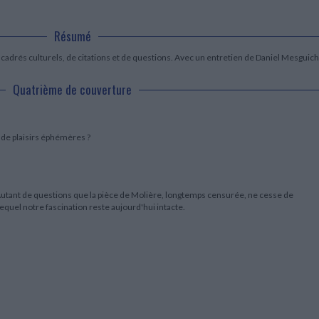
LITTÉRATURE DE VOYAGE
Dictionnaires Français
Histoire moderne
Relations et politiques
internationales
Dictionnaires Bilingues
Récits des voyageurs et des
Histoire contemporaine
explorateurs
Résumé
Sécurité nationale - Défense
Langues universitaires -
BIOGRAPHIES HISTORIQUES
Dictionnaires et méthodes
ECOLOGIE - ENVIRONNEMENT
cadrés culturels, de citations et de questions. Avec un entretien de Daniel Mesguich
Biographies historiques
Méthodes Langues Grand public
Ecologie
Français langues étrangères
HISTOIRE - GÉNÉRALITÉS
Quatrième de couverture
Historiographie
Etudes historiques
Généalogie - Héraldique
 de plaisirs éphémères ?
Franc-maçonnerie
utant de questions que la pièce de Molière, longtemps censurée, ne cesse de
equel notre fascination reste aujourd'hui intacte.