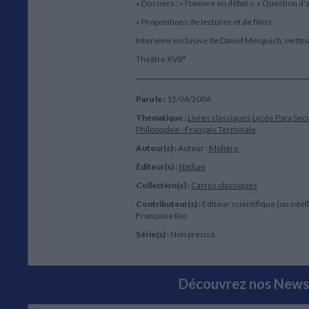
« Dossiers : « l'oeuvre en débat », « Question d'a
« Propositions de lectures et de films.
Interview exclusive de Daniel Mesguich,
metteu
e
Théâtre XVII
Paru le :
15/06/2006
Thématique :
Livres classiques Lycée
Para Sec
Philosophie - Français Terminale
Auteur(s) :
Auteur :
Molière
Éditeur(s) :
Nathan
Collection(s) :
Carrés classiques
Contributeur(s) :
Editeur scientifique (ou intell
Françoise Rio
Série(s) :
Non précisé.
Découvrez nos Newsl