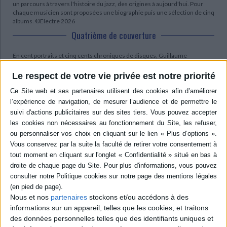
un parcours à travers l'histoire du jazz, des origines à aujourd'hui. Pour
chaque musicien sont proposées une biographie puis une sélection de cinq
albums. ©Electre 2026
Quatrième de couverture
En cent portraits et cinq cents chroniques de disques, Guillaume
Belhomme propose au lecteur un parcours à travers l'histoire du jazz. Des
origines à nos jours - de King Oliver à Ken Vandermark -, chacun des plus
Le respect de votre vie privée est notre priorité
importants musiciens de jazz est abordé ici au travers d'une biographie
objective, puis d'une sélection de cinq de ses albums jugés essentiels par
l'auteur. Ainsi, le lecteur croisera les grands noms du swing, du middle
jazz, du bebop, du free jazz et du jazz moderne, classés
chronologiquement selon leur date de naissance pour lui permettre de
découvrir que l'histoire du jazz n'est pas celle, répétitive, qui voudrait
qu'un style en chasse un autre, mais au contraire une histoire partagée
faite de points de vue tout aussi différents que complémentaires. Ouvrage
d'érudition autant qu'outil de vulgarisation,
Giant Steps
permettra au lecteur
d'approcher le jazz d'une autre manière.
Contenus Mollat en relation
Nous et nos
partenaires
stockons et/ou accédons à des
informations sur un appareil, telles que les cookies, et traitons
des données personnelles telles que des identifiants uniques et
Dossiers