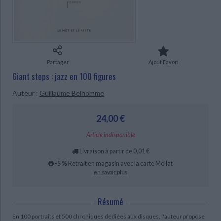
Ecologie - Environnement
Danse
Religions - Spiritualités
Bibliothèque de la Pléiade
Critique et histoire littéraire
Histoire de France
Biographies historiques
Classiques scolaires
Littérature ancienne et médiévale
Histoire - Généralités
Histoire des pays
CHARGEMENT...
Littérature de voyage
Audio - Livres lus
Histoire ancienne
Géographie
Partager
Ajout Favori
Littérature en version originale
Humour
Giant steps : jazz en 100 figures
Culture scientifique
Auteur :
Guillaume Belhomme
24,00 €
Article indisponible
Livraison à partir de 0,01 €
-5 %
Retrait en magasin avec la carte Mollat
en savoir plus
Résumé
En 100 portraits et 500 chroniques dédiées aux disques, l'auteur propose