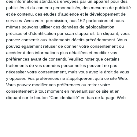
des informations standards envoyées par un appareil pour des
publicités et du contenu personnalisés, des mesures de publicité
et de contenu, des études d'audience et le développement de
services.
Avec votre permission, nos 162 partenaires et nous-
mêmes pouvons utiliser des données de géolocalisation
précises et d’identification par scan d'appareil. En cliquant, vous
pouvez consentir aux traitements décrits précédemment. Vous
pouvez également refuser de donner votre consentement ou
accéder à des informations plus détaillées et modifier vos
préférences avant de consentir.
Veuillez noter que certains
traitements de vos données personnelles peuvent ne pas
nécessiter votre consentement, mais vous avez le droit de vous
y opposer. Vos préférences ne s'appliqueront qu’à ce site Web.
Vous pouvez modifier vos préférences ou retirer votre
consentement à tout moment en revenant sur ce site et en
Le Mot et le Reste
cliquant sur le bouton "Confidentialité" en bas de la page Web.
Les éditions Le Mot et le Reste nous propose une vision inédite sur le
monde de la musique.
EN SAVOIR PLUS
Bibliographie choisie des éditions Le mot et
Afficher
le reste
détail