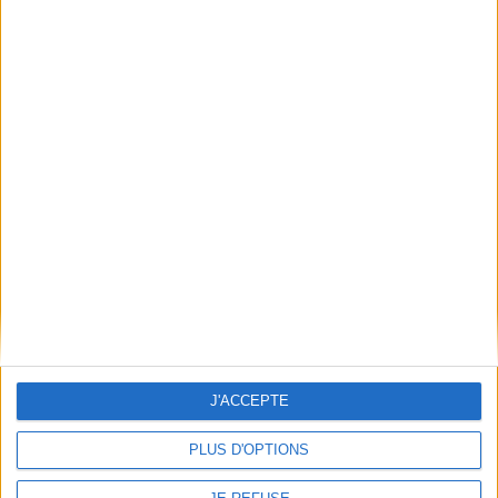
Découvrez nos Newsletters Mollat !
JE M'INSCRIS
Informations pratiques
Conditions d'utilisation du site
Qui sommes-nous
Mentions Légales
Frais de port & Livraison
Conditions Générales de Vente
À votre service
J'ACCEPTE
Offres d'emploi
PLUS D'OPTIONS
Offres Partenaires