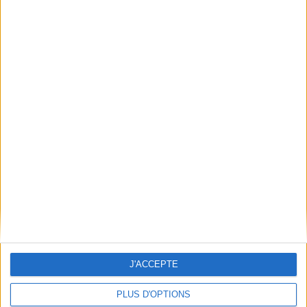
Conditions d'utilisation du site
Qui sommes-nous
Mentions Légales
Frais de port & Livraison
Conditions Générales de Vente
À votre service
Offres d'emploi
Offres Partenaires
À découvrir
FeniXX
EDRLab
RetroNews
BnF : portail des métiers du livre
Cercle de la librairie
J'ACCEPTE
Les chèques cadeaux Mollat
PLUS D'OPTIONS
Contact
Horaires