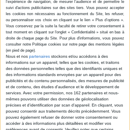
Livraison à partir de 0,01 €
-5 %
Retrait en magasin avec la carte Mollat
en savoir plus
Résumé
Initiateur avec Habermas de ce qu'on appelle l'éthique de la discussion,
Apel a réuni dans son dernier recueil Discussion et responsabilité une
somme d'études qui représente la tentative la plus poussée d'un examen
systématique des problèmes éthiques, tant du point de vue de la
Nous et nos
partenaires
stockons et/ou accédons à des
philosophie moderne et contemporaine, que de celui des réalités du
informations sur un appareil, telles que les cookies, et traitons
monde d'aujourd'hui. ©Electre 2026
des données personnelles telles que des identifiants uniques et
Fiche Technique
des informations standards envoyées par un appareil pour des
publicités et du contenu personnalisés, des mesures de publicité
Paru le :
20/10/1998
et de contenu, des études d'audience et le développement de
Thématique :
Textes des Philosophes
services.
Avec votre permission, nos 162 partenaires et nous-
Auteur(s) :
Auteur :
Karl-Otto Apel
mêmes pouvons utiliser des données de géolocalisation
précises et d’identification par scan d'appareil. En cliquant, vous
Éditeur(s) :
Cerf
pouvez consentir aux traitements décrits précédemment. Vous
Collection(s) :
Passages
pouvez également refuser de donner votre consentement ou
Contributeur(s) :
Traducteur : Christian Bouchindhomme - Traducteur :
accéder à des informations plus détaillées et modifier vos
Rainer Rochlitz
préférences avant de consentir.
Veuillez noter que certains