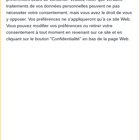
Série(s) :
Discussion et responsabilité
traitements de vos données personnelles peuvent ne pas
nécessiter votre consentement, mais vous avez le droit de vous
ISBN :
Non précisé.
y opposer. Vos préférences ne s'appliqueront qu’à ce site Web.
Vous pouvez modifier vos préférences ou retirer votre
EAN13 :
9782204057899
consentement à tout moment en revenant sur ce site et en
Reliure :
Broché
cliquant sur le bouton "Confidentialité" en bas de la page Web.
Pages :
217
Hauteur: 24.0 cm / Largeur 15.0 cm
Épaisseur: 1.8 cm
Poids: 332 g
Découvrez nos Newsletters Mollat !
JE M'INSCRIS
Informations pratiques