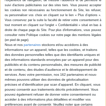
-5 %
Retrait en magasin avec la carte Mollat
en savoir plus
Résumé
Initiateur avec Habermas de ce qu'on appelle l'éthique de la discussion,
Apel a réuni dans son dernier recueil Discussion et responsabilité une
somme d'études qui représente la tentative la plus poussée d'un examen
systématique des problèmes éthiques, tant du point de vue de la
Nous et nos
partenaires
stockons et/ou accédons à des
philosophie moderne et contemporaine, que de celui des réalités du
monde d'aujourd'hui. ©Electre 2026
informations sur un appareil, telles que les cookies, et traitons
des données personnelles telles que des identifiants uniques et
Fiche Technique
des informations standards envoyées par un appareil pour des
Paru le :
09/10/1996
publicités et du contenu personnalisés, des mesures de publicité
Thématique :
Textes des Philosophes
et de contenu, des études d'audience et le développement de
services.
Avec votre permission, nos 162 partenaires et nous-
Auteur(s) :
Auteur :
Karl-Otto Apel
mêmes pouvons utiliser des données de géolocalisation
Éditeur(s) :
Cerf
précises et d’identification par scan d'appareil. En cliquant, vous
Collection(s) :
Passages
pouvez consentir aux traitements décrits précédemment. Vous
pouvez également refuser de donner votre consentement ou
Contributeur(s) :
Traducteur : Christian Bouchindhomme - Traducteur :
Marianne Charrière - Traducteur : Rainer Rochlitz
accéder à des informations plus détaillées et modifier vos
préférences avant de consentir.
Veuillez noter que certains
Série(s) :
Discussion et responsabilité