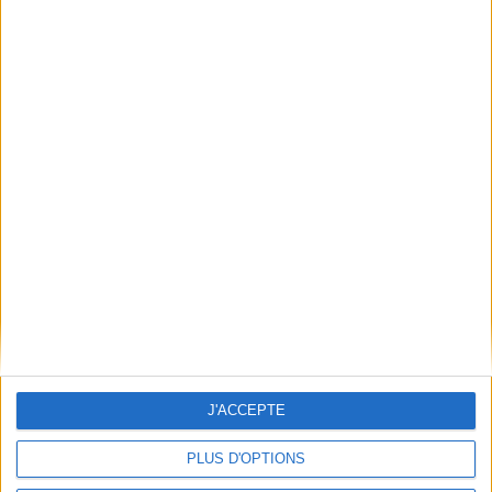
Qui sommes-nous
Mentions Légales
Frais de port & Livraison
Conditions Générales de Vente
À votre service
Offres d'emploi
Offres Partenaires
À découvrir
FeniXX
EDRLab
RetroNews
BnF : portail des métiers du livre
Cercle de la librairie
J'ACCEPTE
Les chèques cadeaux Mollat
PLUS D'OPTIONS
Contact
Horaires
Librairie Mollat
La librairie Mollat vous accueille