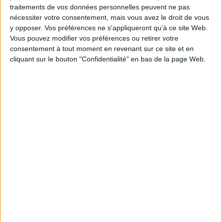
traitements de vos données personnelles peuvent ne pas
ISBN :
Non précisé.
nécessiter votre consentement, mais vous avez le droit de vous
y opposer. Vos préférences ne s'appliqueront qu’à ce site Web.
EAN13 :
9782204054201
Vous pouvez modifier vos préférences ou retirer votre
consentement à tout moment en revenant sur ce site et en
Reliure :
Broché
cliquant sur le bouton "Confidentialité" en bas de la page Web.
Pages :
185
Hauteur: 24.0 cm / Largeur 15.0 cm
Épaisseur: 1.5 cm
Poids: 283 g
Découvrez nos Newsletters Mollat !
JE M'INSCRIS
Informations pratiques
Conditions d'utilisation du site