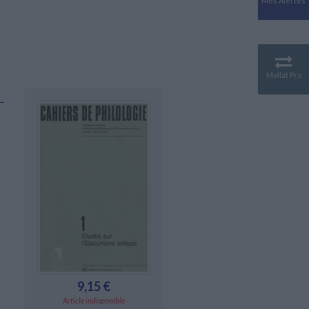
Mes Alertes
Antiquité
Mythologies
GÉOGRAPHIE
Géographie - Démographie -
Territoire
Mollat Pro
CULTURE SCIENTIFIQUE
Essais scientifique
Astronomie
9,15 €
Article indisponible