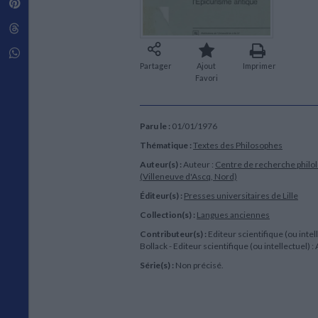
Pinterest
Techniques de construction
SCIENCE FICTION ET FANTASY
Vie familiale
Disciplines paramédicales
Matériaux de l’architecture
Littérature SF et Fantasy
Threads
Ouvrages Généraux
Urbanisme
SOCIOLOGIE
Sociologie générale
Whatsapp
Travail social
Partager
Ajout
Imprimer
Favori
Santé et société
ETHNOLOGIE
Anthropologie
Paru le :
01/01/1976
Ethnologie par pays
Thématique :
Textes des Philosophes
Auteur(s) :
Auteur :
Centre de recherche philo
(Villeneuve d'Ascq, Nord)
Éditeur(s) :
Presses universitaires de Lille
Collection(s) :
Langues anciennes
Contributeur(s) :
Editeur scientifique (ou intell
Bollack - Editeur scientifique (ou intellectuel) 
Série(s) :
Non précisé.