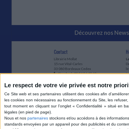
Découvrez nos Newsl
Contact
H
Librairie Mollat
La
15 rue Vital-Carles
Du
33 080 Bordeaux Cedex
l
Standard :
05 56 56 40 40
Jo
Service client mollat.com :
05 56 56 40
1e
83
* 
Le respect de votre vie privée est notre priori
Contactez-nous
à
Le
du
l
Jo
1
Nous et nos
partenaires
stockons et/ou accédons à des informations s
et
standards envoyées par un appareil pour des publicités et du conte
* 