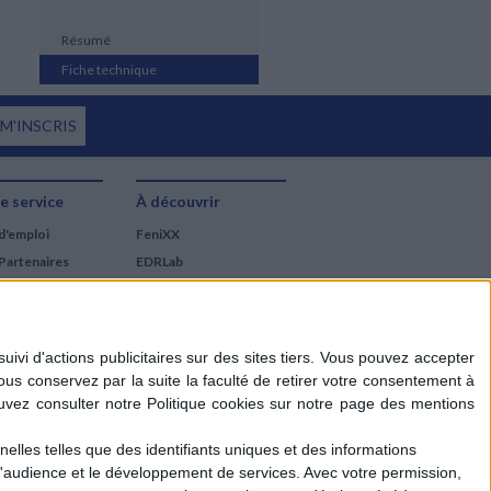
Résumé
Fiche technique
 M'INSCRIS
e service
À découvrir
d'emploi
FeniXX
Partenaires
EDRLab
RetroNews
BnF : portail des métiers
du livre
Cercle de la librairie
Les chèques cadeaux
Mollat
elles telles que des identifiants uniques et des informations
d'audience et le développement de services.
Avec votre permission,