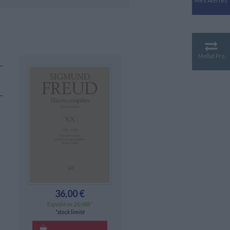
Mes Alertes
Antiquité
Mythologies
GÉOGRAPHIE
Géographie - Démographie -
Territoire
Mollat Pro
CULTURE SCIENTIFIQUE
Essais scientifique
Astronomie
36,00 €
Expédié en 24/48h*
*stock limité