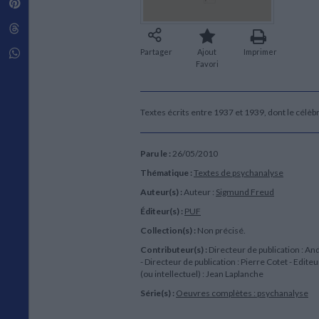
Pinterest
Techniques de construction
SCIENCE FICTION ET FANTASY
Vie familiale
Disciplines paramédicales
Matériaux de l’architecture
Littérature SF et Fantasy
Threads
Ouvrages Généraux
Urbanisme
SOCIOLOGIE
Sociologie générale
Whatsapp
Partager
Ajout
Imprimer
Favori
Travail social
Santé et société
ETHNOLOGIE
Textes écrits entre 1937 et 1939, dont le cél
Anthropologie
Ethnologie par pays
Paru le :
26/05/2010
Thématique :
Textes de psychanalyse
Auteur(s) :
Auteur :
Sigmund Freud
Éditeur(s) :
PUF
Collection(s) :
Non précisé.
Contributeur(s) :
Directeur de publication : A
- Directeur de publication : Pierre Cotet - Editeu
(ou intellectuel) : Jean Laplanche
Série(s) :
Oeuvres complètes : psychanalyse