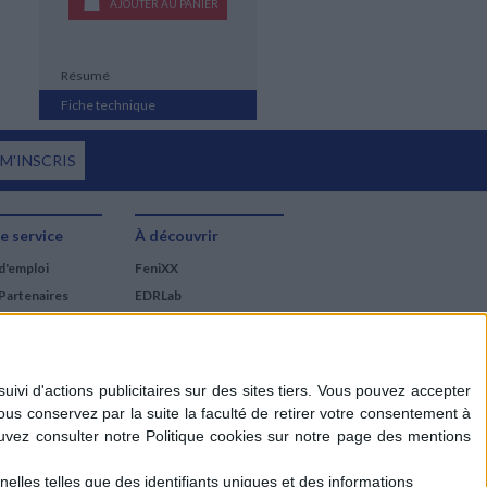
AJOUTER AU PANIER
Résumé
Fiche technique
 M'INSCRIS
e service
À découvrir
d'emploi
FeniXX
Partenaires
EDRLab
RetroNews
BnF : portail des métiers
du livre
Cercle de la librairie
Les chèques cadeaux
Mollat
elles telles que des identifiants uniques et des informations