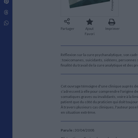
Pinterest
Techniques de construction
SCIENCE FICTION ET FANTASY
Vie familiale
Disciplines paramédicales
Matériaux de l’architecture
Littérature SF et Fantasy
Threads
Ouvrages Généraux
Urbanisme
SOCIOLOGIE
Sociologie générale
Whatsapp
Partager
Ajout
Imprimer
Travail social
Favori
Santé et société
ETHNOLOGIE
Anthropologie
Réflexion sur la cure psychanalytique, son cadre
Ethnologie par pays
: toxicomanes, suicidants, sidéens, personnes s
finalité du travail de la cure analytique et de
Cet ouvrage témoigne d'une clinique auprès de p
s'adressent à elle pour comprendre l'origine de
somatiques graves ou invalidants, voire à la li
patient que du côté du praticien qui doit toujou
À travers plusieurs cas cliniques, l'auteur pose 
en situation extrême.
Paru le :
30/04/2008