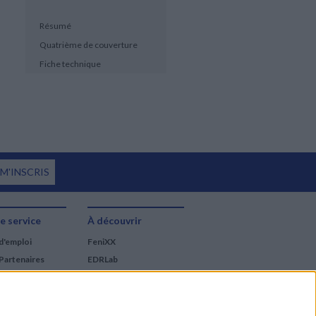
Résumé
Quatrième de couverture
Fiche technique
 M'INSCRIS
e service
À découvrir
d'emploi
FeniXX
Partenaires
EDRLab
RetroNews
BnF : portail des métiers
du livre