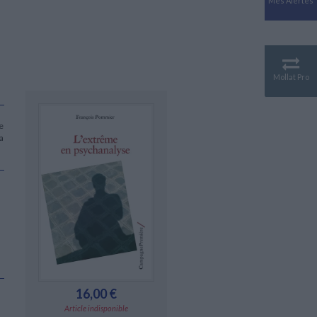
Mes Alertes
Antiquité
Mythologies
GÉOGRAPHIE
Géographie - Démographie -
Territoire
Mollat Pro
CULTURE SCIENTIFIQUE
Essais scientifique
Astronomie
e
a
16,00 €
Article indisponible