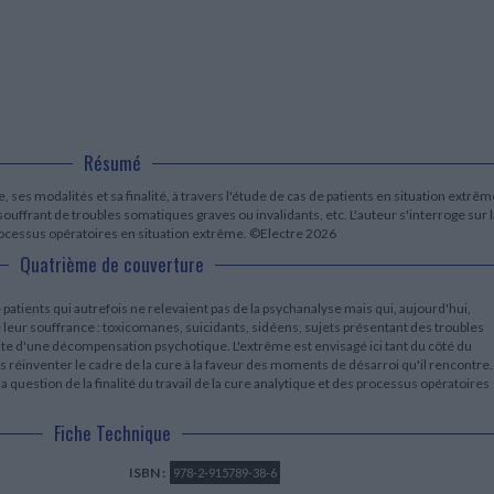
LITTÉRATURE DE VOYAGE
Dictionnaires Français
Histoire moderne
Relations et politiques
internationales
Dictionnaires Bilingues
Récits des voyageurs et des
Histoire contemporaine
explorateurs
Sécurité nationale - Défense
Langues universitaires -
BIOGRAPHIES HISTORIQUES
Dictionnaires et méthodes
ECOLOGIE - ENVIRONNEMENT
Biographies historiques
Méthodes Langues Grand public
Ecologie
Français langues étrangères
HISTOIRE - GÉNÉRALITÉS
Historiographie
Résumé
Etudes historiques
, ses modalités et sa finalité, à travers l'étude de cas de patients en situation extrêm
Généalogie - Héraldique
ouffrant de troubles somatiques graves ou invalidants, etc. L'auteur s'interroge sur l
Franc-maçonnerie
s processus opératoires en situation extrême. ©Electre 2026
Quatrième de couverture
atients qui autrefois ne relevaient pas de la psychanalyse mais qui, aujourd'hui,
 leur souffrance : toxicomanes, suicidants, sidéens, sujets présentant des troubles
mite d'une décompensation psychotique. L'extrême est envisagé ici tant du côté du
rs réinventer le cadre de la cure à la faveur des moments de désarroi qu'il rencontre.
la question de la finalité du travail de la cure analytique et des processus opératoires
Fiche Technique
ISBN :
978-2-915789-38-6