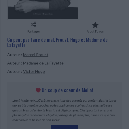
Ecologie - Environnement
Danse
Religions - Spiritualités
Bibliothèque de la Pléiade
Critique et histoire littéraire
Histoire de France
Biographies historiques
Classiques scolaires
Littérature ancienne et médiévale
Histoire - Généralités
Histoire des pays
CHARGEMENT...
Littérature de voyage
Audio - Livres lus
Partager
Ajout Favori
Histoire ancienne
Géographie
Littérature en version originale
Humour
Ca peut pas faire de mal. Proust, Hugo et Madame de
Lafayette
Culture scientifique
Auteur :
Marcel Proust
Auteur :
Madame de La Fayette
Auteur :
Victor Hugo
Un coup de coeur de Mollat
Lire à haute voix…C'est devenu le luxe des parents qui content des histoires
aux petits avant le coucher ou le supplice des écoliers face à la maîtresse
qui sait bien qu'un texte bien lu est déjà compris. C'est pourtant un grand
plaisir qu'on redécouvre et qu'on partage de plus en plus, à mesure que l'on
redécouvre le besoin de lien social.