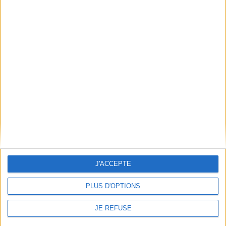
Découvrez nos Newsletters Mollat !
JE M'INSCRIS
Informations pratiques
Conditions d'utilisation du site
Qui sommes-nous
Mentions Légales
Frais de port & Livraison
Conditions Générales de Vente
À votre service
J'ACCEPTE
Offres d'emploi
Offres Partenaires
PLUS D'OPTIONS
À découvrir
JE REFUSE
FeniXX