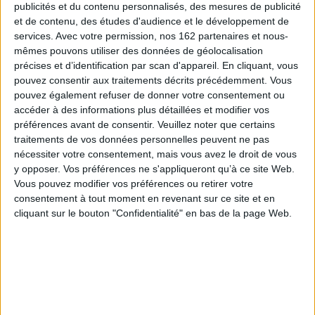
Quatrième de couverture
publicités et du contenu personnalisés, des mesures de publicité
ponctuées par l'écoute fraternelle d'un comédien enthousiasmant
et de contenu, des études d'audience et le développement de
de générosité et on se dit que ces moments-là vaudront la peine
d'avoir été vécues et entendues. Ne tardez pas trop, il n'est pas
services.
Avec votre permission, nos 162 partenaires et nous-
Ca peut pas faire de mal
certain que tout le monde pourra s'offrir ou se faire offrir ce plaisir…
mêmes pouvons utiliser des données de géolocalisation
L'émission qui conjugue le verbe lire à tous les temps, tous les styles et
précises et d’identification par scan d'appareil. En cliquant, vous
tous les genres, par la voix de Guillaume Gallienne, sur cette barque-
pouvez consentir aux traitements décrits précédemment. Vous
bibliothèque sonore, timonier sur le fleuve sinueux de nos textes
classiques.
pouvez également refuser de donner votre consentement ou
accéder à des informations plus détaillées et modifier vos
Écouter et lire dans le même temps, pour retrouver le goût véritable du
livre, jusqu'à entendre presque la page qui se tourne.
préférences avant de consentir.
Veuillez noter que certains
traitements de vos données personnelles peuvent ne pas
Qu'il s'agisse de Marcel Proust et des extraits de la
Recherche du temps
nécessiter votre consentement, mais vous avez le droit de vous
perdu
, des
Misérables
de Victor Hugo ou bien de la
Princesse de Clèves
de
Madame de Lafayette, Guillaume Gallienne est allé puiser au centre de
y opposer. Vos préférences ne s'appliqueront qu’à ce site Web.
l'oeuvre, au coeur du texte, pour nous faire partager sa passion de la
Vous pouvez modifier vos préférences ou retirer votre
littérature.
consentement à tout moment en revenant sur ce site et en
cliquant sur le bouton "Confidentialité" en bas de la page Web.
Contenus Mollat en relation
Fiche Technique
Paru le :
21/11/2014
Thématique :
Littérature Française