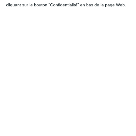
cliquant sur le bouton "Confidentialité" en bas de la page Web.
Informations pratiques
Conditions d'utilisation du site
Qui sommes-nous
Mentions Légales
Frais de port & Livraison
Conditions Générales de Vente
À votre service
Offres d'emploi
Offres Partenaires
À découvrir
FeniXX
EDRLab
RetroNews
BnF : portail des métiers du livre