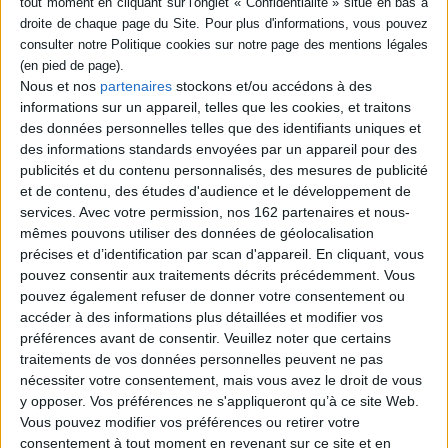
Auteur(s) :
Auteur :
Eugène Raudsepp
Éditeur(s) :
Albin Michel
Collection(s) :
Non précisé.
Nous et nos
partenaires
stockons et/ou accédons à des
Série(s) :
Non précisé.
informations sur un appareil, telles que les cookies, et traitons
des données personnelles telles que des identifiants uniques et
ISBN :
Non précisé.
des informations standards envoyées par un appareil pour des
publicités et du contenu personnalisés, des mesures de publicité
EAN13 :
9782226017710
et de contenu, des études d'audience et le développement de
Reliure :
Broché
services.
Avec votre permission, nos 162 partenaires et nous-
mêmes pouvons utiliser des données de géolocalisation
Pages :
224
précises et d’identification par scan d'appareil. En cliquant, vous
Hauteur: 23.0 cm / Largeur 15.0 cm
pouvez consentir aux traitements décrits précédemment. Vous
pouvez également refuser de donner votre consentement ou
Épaisseur: 1.8 cm
accéder à des informations plus détaillées et modifier vos
Poids: 310 g
préférences avant de consentir.
Veuillez noter que certains
traitements de vos données personnelles peuvent ne pas
nécessiter votre consentement, mais vous avez le droit de vous
Découvrez nos Newsletters Mollat !
y opposer. Vos préférences ne s'appliqueront qu’à ce site Web.
Vous pouvez modifier vos préférences ou retirer votre
consentement à tout moment en revenant sur ce site et en
JE M'INSCRIS