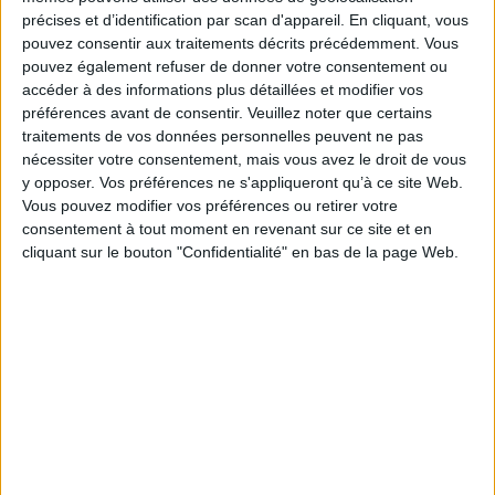
psychologique ?
précises et d’identification par scan d'appareil. En cliquant, vous
Edwige Antier commente des dessins d'enfants de deux à douze ans
pouvez consentir aux traitements décrits précédemment. Vous
rassemblés thématiquement et par tranche d'âge : pas à pas, elle explique
pouvez également refuser de donner votre consentement ou
avec précision, en des termes rassurants, la signification possible d'un
accéder à des informations plus détaillées et modifier vos
soleil, par exemple, d'une maison aux volets clos, d'une tête aux yeux
fermés - mais sans les simplifier, en faisant la part du contexte familial, du
préférences avant de consentir.
Veuillez noter que certains
destinataire du dessin... Dans une approche inspirée de Françoise Dolto,
traitements de vos données personnelles peuvent ne pas
elle évoque les peurs, les envies, les espoirs de l'enfant et tout ce qui
nécessiter votre consentement, mais vous avez le droit de vous
façonne son identité.
y opposer. Vos préférences ne s'appliqueront qu’à ce site Web.
Un beau livre plein de couleurs, essentiel et accessible, pour tous les
Vous pouvez modifier vos préférences ou retirer votre
parents qui s'intéressent au développement de leur enfant.
consentement à tout moment en revenant sur ce site et en
Fiche Technique
cliquant sur le bouton "Confidentialité" en bas de la page Web.
Paru le :
04/04/2007
Thématique :
Psychologie de l'enfant - Généralités
Auteur(s) :
Auteur :
Edwige Antier
Éditeur(s) :
Grasset
Collection(s) :
Essai
Série(s) :
Non précisé.
ISBN :
978-2-246-69741-1