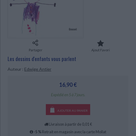
Ecologie - Environnement
Danse
Religions - Spiritualités
Bibliothèque de la Pléiade
Critique et histoire littéraire
Histoire de France
Biographies historiques
CHARGEMENT...
Classiques scolaires
Littérature ancienne et médiévale
Histoire - Généralités
Histoire des pays
Littérature de voyage
Audio - Livres lus
Histoire ancienne
Géographie
Littérature en version originale
Humour
Culture scientifique
Partager
Ajout Favori
Les dessins d'enfants vous parlent
Auteur :
Edwige Antier
16,90 €
Expédié en 5 à 7 jours.
AJOUTER AU PANIER
Livraison à partir de 0,01 €
-5 %
Retrait en magasin avec la carte Mollat