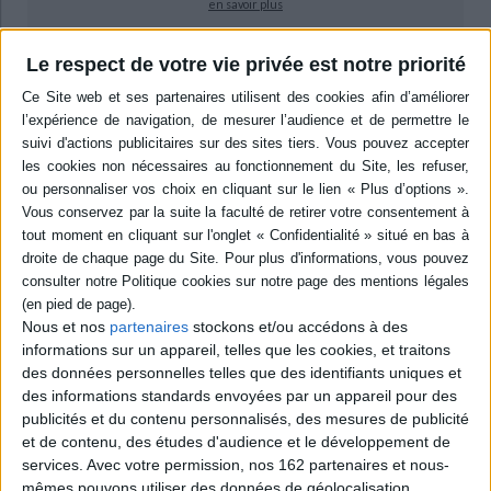
en savoir plus
Le respect de votre vie privée est notre priorité
epub
9,99 €
Protection: Adobe DRM
ACHETER EN NUMÉRIQUE
Résumé
Pédiatre diplômée de psychopathologie, l'auteure commente des dessins
d'enfants de 2 à 12 ans, réunis thématiquement et par tranche d'âge. Dans
une démarche proche de celle de Françoise Dolto, elle dévoile l'univers
Nous et nos
partenaires
stockons et/ou accédons à des
intérieur de l'enfant et dresse son profil psychologique en prenant en
compte les circonstances dans lesquelles le dessin a été fait et son
informations sur un appareil, telles que les cookies, et traitons
destinataire. ©Electre 2026
des données personnelles telles que des identifiants uniques et
Quatrième de couverture
des informations standards envoyées par un appareil pour des
publicités et du contenu personnalisés, des mesures de publicité
Que signifient ces formes, ces couleurs parfois violentes, souvent
et de contenu, des études d'audience et le développement de
mystérieuses, qui envahissent les dessins de nos enfants ? Expriment-
services.
Avec votre permission, nos 162 partenaires et nous-
elles un malaise ? Ou sont-elles la marque normale de leur évolution
mêmes pouvons utiliser des données de géolocalisation