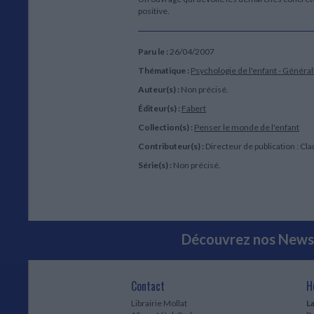
positive.
Paru le :
26/04/2007
Thématique :
Psychologie de l'enfant - Général
Auteur(s) :
Non précisé.
Éditeur(s) :
Fabert
Collection(s) :
Penser le monde de l'enfant
Contributeur(s) :
Directeur de publication : Cl
Série(s) :
Non précisé.
Découvrez nos Newsl
Contact
H
Librairie Mollat
La