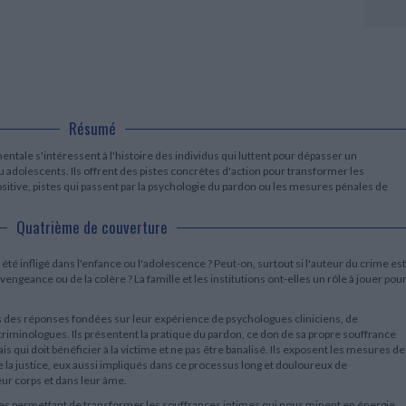
LITTÉRATURE DE VOYAGE
Dictionnaires Français
Histoire moderne
Relations et politiques
internationales
Dictionnaires Bilingues
Récits des voyageurs et des
Histoire contemporaine
explorateurs
Sécurité nationale - Défense
Langues universitaires -
BIOGRAPHIES HISTORIQUES
Dictionnaires et méthodes
ECOLOGIE - ENVIRONNEMENT
Biographies historiques
Méthodes Langues Grand public
Ecologie
Français langues étrangères
HISTOIRE - GÉNÉRALITÉS
Résumé
Historiographie
Etudes historiques
mentale s'intéressent à l'histoire des individus qui luttent pour dépasser un
Généalogie - Héraldique
u adolescents. Ils offrent des pistes concrètes d'action pour transformer les
Franc-maçonnerie
sitive, pistes qui passent par la psychologie du pardon ou les mesures pénales de
Quatrième de couverture
 infligé dans l'enfance ou l'adolescence ? Peut-on, surtout si l'auteur du crime est
vengeance ou de la colère ? La famille et les institutions ont-elles un rôle à jouer pou
s des réponses fondées sur leur expérience de psychologues cliniciens, de
riminologues. Ils présentent la pratique du pardon, ce don de sa propre souffrance
 qui doit bénéficier à la victime et ne pas être banalisé. Ils exposent les mesures de
 la justice, eux aussi impliqués dans ce processus long et douloureux de
ur corps et dans leur âme.
es permettant de transformer les souffrances intimes qui nous minent en énergie