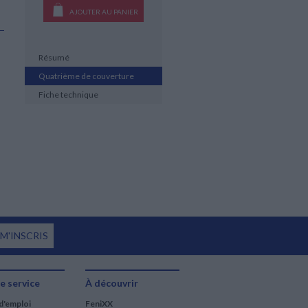
AJOUTER AU PANIER
Résumé
Quatrième de couverture
Fiche technique
 M'INSCRIS
e service
À découvrir
d'emploi
FeniXX