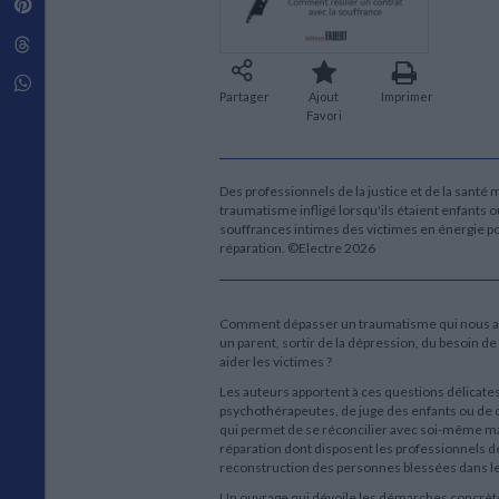
Pinterest
Techniques de construction
SCIENCE FICTION ET FANTASY
Vie familiale
Disciplines paramédicales
Matériaux de l’architecture
Littérature SF et Fantasy
Threads
Ouvrages Généraux
Urbanisme
SOCIOLOGIE
Sociologie générale
Whatsapp
Partager
Ajout
Imprimer
Travail social
Favori
Santé et société
ETHNOLOGIE
Anthropologie
Des professionnels de la justice et de la santé 
traumatisme infligé lorsqu'ils étaient enfants o
Ethnologie par pays
souffrances intimes des victimes en énergie po
réparation. ©Electre 2026
Comment dépasser un traumatisme qui nous a été
un parent, sortir de la dépression, du besoin de 
aider les victimes ?
Les auteurs apportent à ces questions délicate
psychothérapeutes, de juge des enfants ou de c
qui permet de se réconcilier avec soi-même mais
réparation dont disposent les professionnels de
reconstruction des personnes blessées dans le
Un ouvrage qui dévoile les démarches concrèt