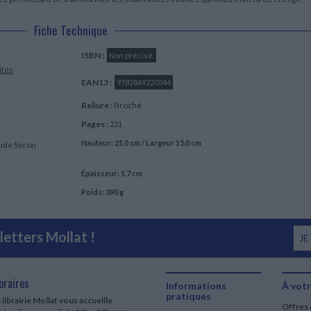
Fiche Technique
ISBN :
Non précisé.
ités
EAN13 :
9782849220344
Reliure :
Broché
Pages :
221
Hauteur: 21.0 cm / Largeur 15.0 cm
aude Seron
Épaisseur: 1.7 cm
Poids: 390 g
etters Mollat !
JE
oraires
Informations
À votr
pratiques
 librairie Mollat vous accueille
Offres 