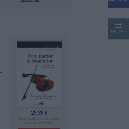
Mes Alertes
Antiquité
Mythologies
GÉOGRAPHIE
Géographie - Démographie -
Territoire
Mollat Pro
CULTURE SCIENTIFIQUE
Essais scientifique
Astronomie
r
25,35 €
Expédié sous 10 à 15 jours (sous
réserve de confirmation)