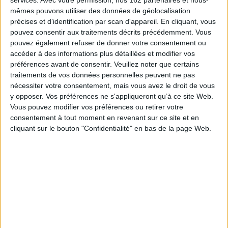
services.
Avec votre permission, nos 162 partenaires et nous-
Ce livre traite du sevrage et des prémices de la vie, théorisés par les
mêmes pouvons utiliser des données de géolocalisation
principaux psychanalystes. Le sevrage y est conçu comme un temps de la
précises et d’identification par scan d'appareil. En cliquant, vous
constitution du sujet, un moment logique de la structure, coupure dans
l'indissociation mère/enfant, qui permet le surgissement du sujet.
pouvez consentir aux traitements décrits précédemment. Vous
pouvez également refuser de donner votre consentement ou
Autour du sein et des aléas de la perte, des questions centrales de la
psychanalyse sont traitées, telles que la prévention, l'amour, la haine, la
accéder à des informations plus détaillées et modifier vos
pulsion, le miroir, la métaphore paternelle, la structure et finalement la
préférences avant de consentir.
Veuillez noter que certains
psychanalyse avec les bébés. Par son articulation théorie/clinique et la
traitements de vos données personnelles peuvent ne pas
description du traitement de deux enfants, ce livre nous montre bien qu'il
nécessiter votre consentement, mais vous avez le droit de vous
n'y a pas de discours clinique et discours théorique, ils ne sont en fait
qu'un seul et unique discours.
y opposer. Vos préférences ne s'appliqueront qu’à ce site Web.
Vous pouvez modifier vos préférences ou retirer votre
C'est un livre qui s'adresse non seulement aux psychanalystes, mais aussi
consentement à tout moment en revenant sur ce site et en
aux psychologues, pédiatres, infirmiers, aux enseignants des universités,
et à tous les professionnels qui travaillent avec la petite enfance.
cliquant sur le bouton "Confidentialité" en bas de la page Web.
Fiche Technique
Paru le :
08/03/2007
Thématique :
Psychologie de l'enfant - Généralités
Auteur(s) :
Auteur :
Telma Correa da Nobrega Queiroz
Éditeur(s) :
L'Harmattan
Collection(s) :
Psychanalyse et civilisations
Série(s) :
Non précisé.