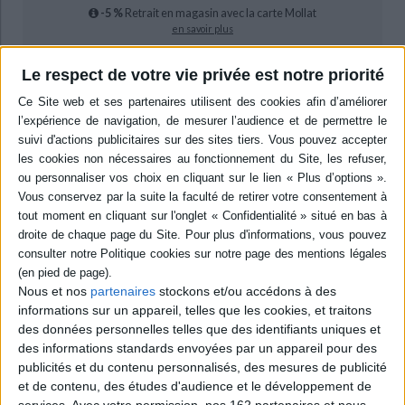
-5 %
Retrait en magasin avec la carte Mollat
en savoir plus
Le respect de votre vie privée est notre priorité
pdf
19,13 €
Protection: Digital watermarking
ACHETER EN NUMÉRIQUE
Résumé
Traite du sevrage et des prémices de la vie, théorisés par les principaux
psychanalystes. Le sevrage y est conçu comme un temps de la constitution
du sujet, un moment logique de la structure, coupure dans le lien
Nous et nos
partenaires
stockons et/ou accédons à des
indissociable de la mère à l'enfant, qui permet le surgissement du sujet.
informations sur un appareil, telles que les cookies, et traitons
Tente de rapprocher le discours clinique et le discours théorique.
©Electre 2026
des données personnelles telles que des identifiants uniques et
Quatrième de couverture
des informations standards envoyées par un appareil pour des
publicités et du contenu personnalisés, des mesures de publicité
et de contenu, des études d'audience et le développement de
Du sevrage au sujet