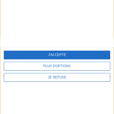
Qui sommes-nous
Mentions Légales
Frais de port & Livraison
Conditions Générales de Vente
À votre service
Offres d'emploi
Offres Partenaires
J'ACCEPTE
À découvrir
FeniXX
PLUS D'OPTIONS
EDRLab
JE REFUSE
RetroNews
BnF : portail des métiers du livre
Cercle de la librairie
Les chèques cadeaux Mollat
Contact
Horaires
Librairie Mollat
La librairie Mollat vous accueille