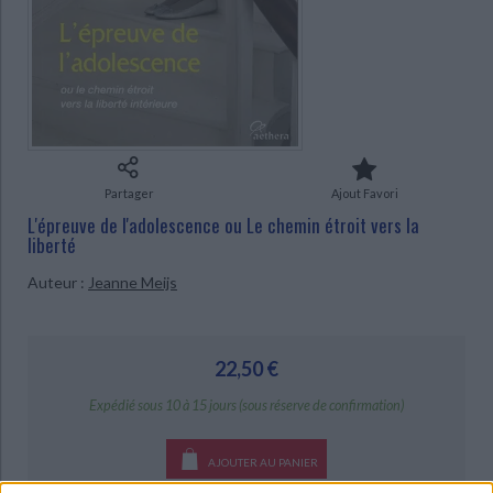
Ecologie - Environnement
Danse
Religions - Spiritualités
Bibliothèque de la Pléiade
Critique et histoire littéraire
CHARGEMENT...
Histoire de France
Biographies historiques
Classiques scolaires
Littérature ancienne et médiévale
Histoire - Généralités
Histoire des pays
Littérature de voyage
Audio - Livres lus
Histoire ancienne
Géographie
Littérature en version originale
Humour
Culture scientifique
Partager
Ajout Favori
L'épreuve de l'adolescence ou Le chemin étroit vers la
liberté
Auteur :
Jeanne Meijs
22,50 €
Expédié sous 10 à 15 jours (sous réserve de confirmation)
AJOUTER AU PANIER