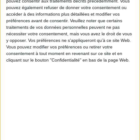
pouvez consentir aux traitements décrits précédemment. Vous
qui nous aide d'abord à penser et à progresser.
pouvez également refuser de donner votre consentement ou
Fiche Technique
accéder à des informations plus détaillées et modifier vos
Paru le :
12/11/2008
préférences avant de consentir.
Veuillez noter que certains
traitements de vos données personnelles peuvent ne pas
Thématique :
Psychologie de l'enfant - Généralités
nécessiter votre consentement, mais vous avez le droit de vous
Auteur(s) :
Auteur :
Jeanne Meijs
y opposer. Vos préférences ne s'appliqueront qu’à ce site Web.
Éditeur(s) :
Aethera
Vous pouvez modifier vos préférences ou retirer votre
Collection(s) :
Non précisé.
consentement à tout moment en revenant sur ce site et en
cliquant sur le bouton "Confidentialité" en bas de la page Web.
Contributeur(s) :
Traducteur : Stéphanie Moniot - Traducteur : Raymond
Burlotte
Série(s) :
Non précisé.
ISBN :
978-2-915804-16-4
EAN13 :
9782915804164
Reliure :
Broché
Pages :
269
Hauteur: 21.0 cm / Largeur 14.0 cm
Épaisseur: 3.0 cm