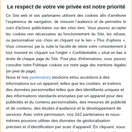
Livraison à partir de 0,01 €
Le respect de votre vie privée est notre priorité
-5 %
Retrait en magasin avec la carte Mollat
en savoir plus
Résumé
L'auteure, thérapeute et mère, aborde les questions, problèmes et
difficultés de la puberté et de l'adolescence. Elle donne aussi des conseils
aux parents pour aider leurs enfants pendant cette période. ©Electre 2026
Quatrième de couverture
Partant de sa longue expérience de thérapeute et de mère, Jeanne Meijs
Nous et nos
partenaires
stockons et/ou accédons à des
traite ici des questions, problèmes et difficultés auxquels nous
informations sur un appareil, telles que les cookies, et traitons
confrontent la puberté et l'adolescence.
des données personnelles telles que des identifiants uniques et
Elle aborde des thèmes comme les rapports à l'argent, les loisirs, l'ennui,
des informations standards envoyées par un appareil pour des
l'école et les premiers pas dans l'univers professionnel, ainsi que la
publicités et du contenu personnalisés, des mesures de publicité
rencontre avec la sexualité.
et de contenu, des études d'audience et le développement de
Et puis, bien sûr, les questions décisives : comment les parents peuvent-ils
services.
Avec votre permission, nos 162 partenaires et nous-
aider leur enfant dans cette phase éprouvante de la vie ? Comment garder
un contact même lors des périodes de crise ?
mêmes pouvons utiliser des données de géolocalisation
précises et d’identification par scan d'appareil. En cliquant, vous
Un livre exceptionnel, à la fois pratique et chaleureux, rempli de conseils,