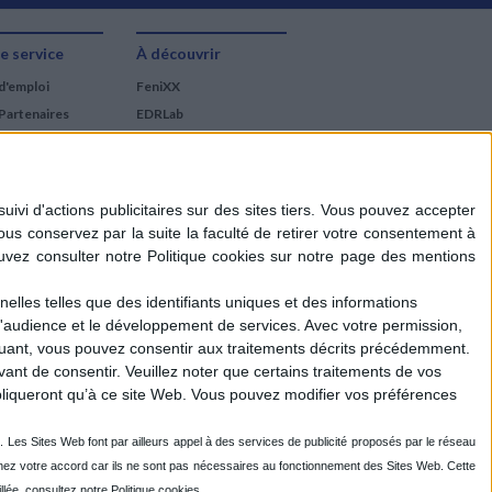
e service
À découvrir
d'emploi
FeniXX
Partenaires
EDRLab
RetroNews
BnF : portail des métiers
du livre
Cercle de la librairie
Les chèques cadeaux
Mollat
elles telles que des identifiants uniques et des informations
d'audience et le développement de services.
Avec votre permission,
iquant, vous pouvez consentir aux traitements décrits précédemment.
ant de consentir.
Veuillez noter que certains traitements de vos
liqueront qu’à ce site Web. Vous pouvez modifier vos préférences