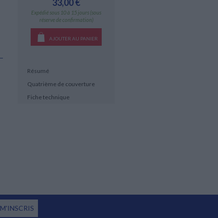
33,00 €
Expédié sous 10 à 15 jours (sous
réserve de confirmation)
AJOUTER AU PANIER
Résumé
Quatrième de couverture
Fiche technique
 M'INSCRIS