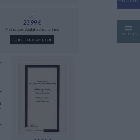
Mes Alertes
Antiquité
Mythologies
pdf
GÉOGRAPHIE
23,99 €
Géographie - Démographie -
Protection: Digital watermarking
Territoire
Mollat Pro
ACHETER EN NUMÉRIQUE
CULTURE SCIENTIFIQUE
Essais scientifique
Astronomie
t
e
le