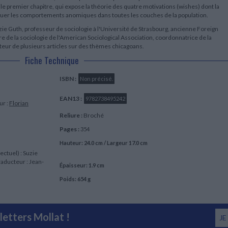
e premier chapitre, qui expose la théorie des quatre motivations (wishes) dont la
quer les comportements anomiques dans toutes les couches de la population.
zie Guth, professeur de sociologie à l'Université de Strasbourg, ancienne Foreign
 de la sociologie de l'American Sociological Association, coordonnatrice de la
teur de plusieurs articles sur des thèmes chicagoans.
Fiche Technique
ISBN :
Non précisé.
EAN13 :
9782738495242
ur :
Florian
Reliure :
Broché
Pages :
354
Hauteur: 24.0 cm / Largeur 17.0 cm
ectuel) : Suzie
raducteur : Jean-
Épaisseur: 1.9 cm
Poids: 654 g
etters Mollat !
JE