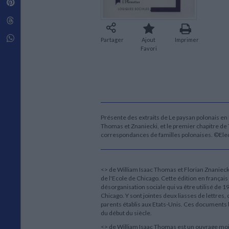
Pinterest
Techniques de construction
SCIENCE FICTION ET FANTASY
Vie familiale
Disciplines paramédicales
Matériaux de l’architecture
Littérature SF et Fantasy
Threads
Ouvrages Généraux
Urbanisme
SOCIOLOGIE
Sociologie générale
Whatsapp
Partager
Ajout
Imprimer
Travail social
Favori
Santé et société
ETHNOLOGIE
Anthropologie
Ethnologie par pays
Présente des extraits de Le paysan polonais en
Thomas et Znaniecki, et le premier chapitre de 
correspondances de familles polonaises. ©Ele
<
> de William Isaac Thomas et Florian Znanieck
de l'Ecole de Chicago. Cette édition en françai
désorganisation sociale qui va être utilisé de 
Chicago. Y sont jointes deux liasses de lettres
parents établis aux Etats-Unis. Ces documents b
du début du siècle.
<
> de William Isaac Thomas est un ouvrage moi