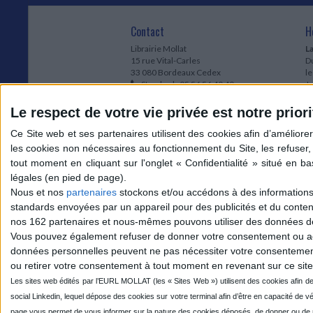
Contact
H
Librairie Mollat
La
15 rue Vital-Carles
Du
33 080 Bordeaux Cedex
l
Standard :
05 56 56 40 40
Jo
Service client mollat.com :
05 56 56 40
1e
83
* 
Le respect de votre vie privée est notre priori
Contactez-nous
à
Le
du
l
Jo
1
Nous et nos
partenaires
stockons et/ou accédons à des informations s
et
standards envoyées par un appareil pour des publicités et du conte
* 
nos 162 partenaires et nous-mêmes pouvons utiliser des données de g
1
Vous pouvez également refuser de donner votre consentement ou accé
Vo
données personnelles peuvent ne pas nécessiter votre consentement,
ou retirer votre consentement à tout moment en revenant sur ce site 
Mollat sur les réseaux