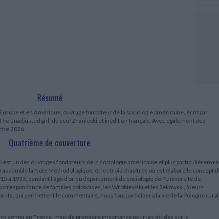
LITTÉRATURE DE VOYAGE
Dictionnaires Français
Histoire moderne
Relations et politiques
internationales
Dictionnaires Bilingues
Récits des voyageurs et des
Histoire contemporaine
explorateurs
Sécurité nationale - Défense
Langues universitaires -
BIOGRAPHIES HISTORIQUES
Dictionnaires et méthodes
ECOLOGIE - ENVIRONNEMENT
Biographies historiques
Méthodes Langues Grand public
Ecologie
Français langues étrangères
HISTOIRE - GÉNÉRALITÉS
Historiographie
Etudes historiques
Généalogie - Héraldique
Résumé
Franc-maçonnerie
 Europe et en Amérique, ouvrage fondateur de la sociologie américaine, écrit par
The unadjusted girl, du seul Znaniecki et inédit en français. Avec également des
ctre 2026
Quatrième de couverture
i est un des ouvrages fondateurs de la sociologie américaine et plus particulièremen
s rassemble la Note Méthodologique, et les trois chapitres où est élaboré le concept d
1915 à 1935, pendant l'âge d'or du département de sociologie de l'Université de
, correspondance de familles polonaises, les Wroblewski et les Sekowski, à leurs
ruts, qui permettent le commentaire, nous font participer à la vie de la Pologne rura
ns connu en France, mais de première importance pour les études sur la