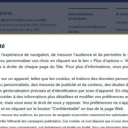
oraires
Informations
À votr
pratiques
 librairie Mollat vous accueille
Offres 
 lundi au samedi de 10h à 20h et tous
Conditions d'utilisation
es dimanches de 14h à 19h
Offres 
du site
urs fériés : de 11h à 19h* excepté le
Qui sommes-nous
r mai, le 25 décembre et le 1er janvier
Si le jour férié est un dimanche, de 14h
té
Mentions Légales
 19h
Frais de port & Livraison
 clic et collecte est ouvert
Conditions Générales
 lundi au samedi de 9h30 à 20h et tous
de Vente
es dimanches de 14h à 19h
ur fériés : tous les jours fériés de 11h à
9h* excepté le 1er mai, le 25 décembre
ur un appareil, telles que les cookies, et traitons des données personn
 le 1er janvier
nu personnalisés, des mesures de publicité et de contenu, des études 
Si le jour férié est un dimanche de 14h à
éolocalisation précises et d’identification par scan d'appareil. En cl
9h
der à des informations plus détaillées et modifier vos préférences av
ir le détail des horaires & accès
 mais vous avez le droit de vous y opposer. Vos préférences ne s'app
et en cliquant sur le bouton "Confidentialité" en bas de la page Web.