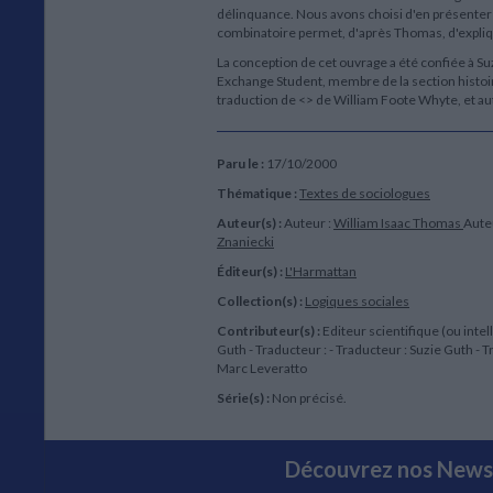
délinquance. Nous avons choisi d'en présenter l
combinatoire permet, d'après Thomas, d'expli
La conception de cet ouvrage a été confiée à Su
Exchange Student, membre de la section histoire
traduction de <
> de William Foote Whyte, et au
Paru le :
17/10/2000
Thématique :
Textes de sociologues
Auteur(s) :
Auteur :
William Isaac Thomas
Aute
Znaniecki
Éditeur(s) :
L'Harmattan
Collection(s) :
Logiques sociales
Contributeur(s) :
Editeur scientifique (ou intell
Guth - Traducteur : - Traducteur : Suzie Guth - T
Marc Leveratto
Série(s) :
Non précisé.
Découvrez nos Newsl