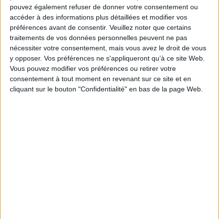
pouvez également refuser de donner votre consentement ou
Paru le :
24/04/2008
accéder à des informations plus détaillées et modifier vos
Thématique :
Textes de sociologues
préférences avant de consentir.
Veuillez noter que certains
traitements de vos données personnelles peuvent ne pas
Auteur(s) :
Non précisé.
nécessiter votre consentement, mais vous avez le droit de vous
Éditeur(s) :
Maison des sciences de l'homme
y opposer. Vos préférences ne s'appliqueront qu’à ce site Web.
Collection(s) :
Non précisé.
Vous pouvez modifier vos préférences ou retirer votre
consentement à tout moment en revenant sur ce site et en
Contributeur(s) :
Editeur scientifique (ou intellectuel) : Gérard Mauger -
Editeur scientifique (ou intellectuel) : Louis Pinto
cliquant sur le bouton "Confidentialité" en bas de la page Web.
Série(s) :
Lire les sciences sociales
ISBN :
978-2-7351-1188-6
EAN13 :
9782735111886
Reliure :
Broché
Pages :
X-244
Hauteur: 23.0 cm / Largeur 15.0 cm
Épaisseur: 1.8 cm
Poids: 390 g