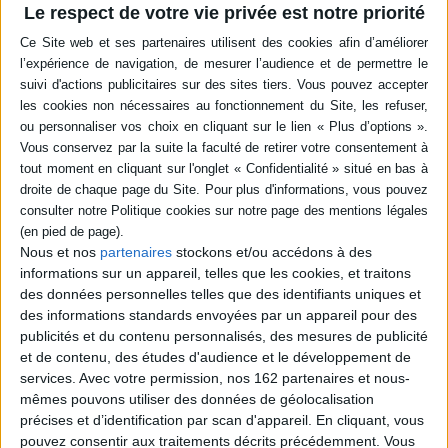
-5 %
Retrait en magasin avec la carte Mollat
Le respect de votre vie privée est notre priorité
en savoir plus
Résumé
Présentation d'une sélection raisonnée de recherches récentes autour
des thèmes des classes populaires et de la philosophie de l'esprit et ayant
pour principe commun de privilégier une conception de la recherche qui
fait part égale au terrain et à la théorie. ©Electre 2026
Quatrième de couverture
Comme les précédents, ce volume de
Lire les sciences sociales
présente une
sélection raisonnée de recherches récentes. On y trouvera abordés des
Nous et nos
partenaires
stockons et/ou accédons à des
sujets très divers : ignorant les barrières entre disciplines, écoles et
informations sur un appareil, telles que les cookies, et traitons
domaines d'investigation, indifférents aux hiérarchies académiques et
des données personnelles telles que des identifiants uniques et
mondaines, nous avons présenté «des grands objets» et «des petits
des informations standards envoyées par un appareil pour des
terrains», des historiens, des sociologues, des ethnologues et des
philosophes, des auteurs consacrés, des «classiques» et des travaux de
publicités et du contenu personnalisés, des mesures de publicité
jeunes chercheurs. C'est ainsi que
Lire les sciences sociales
a pu devenir en
et de contenu, des études d'audience et le développement de
une quinzaine d'années une institution critique, interne au champ des
services.
Avec votre permission, nos 162 partenaires et nous-
sciences sociales, indépendante par rapport aux autorités de toutes
mêmes pouvons utiliser des données de géolocalisation
sortes, privilégiant l'originalité du point de vue, la nouveauté de la
démarche ou l'invention d'objets inédits.
précises et d’identification par scan d'appareil. En cliquant, vous
pouvez consentir aux traitements décrits précédemment. Vous
Fiche Technique