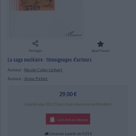
Ecologie - Environnement
Danse
Religions - Spiritualités
Bibliothèque de la Pléiade
Critique et histoire littéraire
Histoire de France
Biographies historiques
Classiques scolaires
Littérature ancienne et médiévale
CHARGEMENT...
Histoire - Généralités
Histoire des pays
Littérature de voyage
Audio - Livres lus
Histoire ancienne
Géographie
Littérature en version originale
Humour
Culture scientifique
Partager
Ajout Favori
La saga nucléaire : témoignages d'acteurs
Auteur :
Nicole Colas-Linhart
Auteur :
Anne Petiet
29,00 €
Expédié sous 10 à 15 jours (sous réserve de confirmation)
AJOUTER AU PANIER
Livraison à partir de 0,01 €