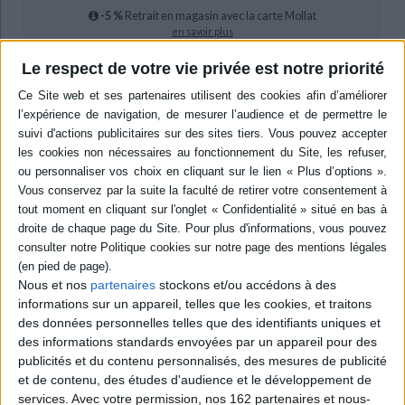
-5 %
Retrait en magasin avec la carte Mollat
en savoir plus
Le respect de votre vie privée est notre priorité
epub
20,99 €
Protection: Digital watermarking
ACHETER EN NUMÉRIQUE
Résumé
Le portrait de 18 médecins, chercheurs ou ingénieurs qui travaillent avec
la radioactivité, afin de démystifier le "monde nucléaire". Ils se sont
engagés dans le développement du nucléaire militaire ou civil, la
Nous et nos
partenaires
stockons et/ou accédons à des
radioprotection, la radioécologie, la radiotoxicologie, la médecine
informations sur un appareil, telles que les cookies, et traitons
nucléaire et la radiothérapie. Le parcours de Léonid Urutskoïev, parti
des données personnelles telles que des identifiants uniques et
volontairement à Tchernobyl, est aussi évoqué. ©Electre 2026
des informations standards envoyées par un appareil pour des
Quatrième de couverture
publicités et du contenu personnalisés, des mesures de publicité
et de contenu, des études d'audience et le développement de
La saga nucléaire
services.
Avec votre permission, nos 162 partenaires et nous-