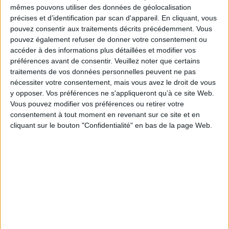
Qui sont-ils, ces médecins, chercheurs, ingénieurs qui utilisent dans leur
mêmes pouvons utiliser des données de géolocalisation
domaine des radioéléments ? Ils ont hérité des illustres découvreurs de la
précises et d’identification par scan d'appareil. En cliquant, vous
radioactivité et de ses applications, les Curie, Einstein et autres. Leurs
pouvez consentir aux traitements décrits précédemment. Vous
noms sont inconnus du grand public, ils sont souvent perçus comme des
pouvez également refuser de donner votre consentement ou
scientifiques élitistes, vivant dans un monde étrange.
accéder à des informations plus détaillées et modifier vos
Dix-huit d'entre eux nous ont narré leurs études, leurs engagements ainsi
préférences avant de consentir.
Veuillez noter que certains
que leurs peurs et déceptions. Le livre retrace leur vécu dans cette
traitements de vos données personnelles peuvent ne pas
aventure au coeur du monde nucléaire, loin des caricatures souvent faites
dans les médias. Parmi eux, il faut distinguer Léonid Urutskoïev, parti
nécessiter votre consentement, mais vous avez le droit de vous
volontairement à Tchernobyl deux mois après l'accident pour participer
y opposer. Vos préférences ne s'appliqueront qu’à ce site Web.
aux travaux de liquidation et Pierre Pellerin, personnage emblématique
Vous pouvez modifier vos préférences ou retirer votre
dont les propos nous font découvrir un personnage bien éloigné de son
consentement à tout moment en revenant sur ce site et en
image psychorigide.
cliquant sur le bouton "Confidentialité" en bas de la page Web.
Fiche Technique
Paru le :
08/07/2015
Thématique :
Récits de vie
Travail social - Généralités
Auteur(s) :
Auteur :
Nicole Colas-Linhart
Auteur :
Anne Petiet
Éditeur(s) :
L'Harmattan
Collection(s) :
Non précisé.
Série(s) :
Non précisé.