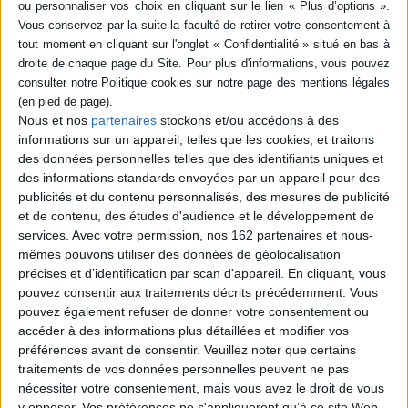
Quatrième de couverture
Souvent plus connu au delà de nos frontières qu'en France, Alexis de
Tocqueville a écrit "Mémoire sur le paupérisme" pour le présenter à la
Société académique cherbourgeoise. Il sera publié en 1835 par celle-ci
dans les
Mémoires de la Société académique de Cherbourg
, 1835. Toute
l'oeuvre de Tocqueville repose sur la foi qu'il a pour le progrès de l'égalité
Nous et nos
partenaires
stockons et/ou accédons à des
des conditions entre les êtres humains.
informations sur un appareil, telles que les cookies, et traitons
Fiche Technique
des données personnelles telles que des identifiants uniques et
des informations standards envoyées par un appareil pour des
Paru le :
30/12/2013
publicités et du contenu personnalisés, des mesures de publicité
Thématique :
Travail social - Généralités
et de contenu, des études d'audience et le développement de
Auteur(s) :
Auteur :
Alexis de Tocqueville
services.
Avec votre permission, nos 162 partenaires et nous-
mêmes pouvons utiliser des données de géolocalisation
Éditeur(s) :
Voolume
précises et d’identification par scan d'appareil. En cliquant, vous
Collection(s) :
Non précisé.
pouvez consentir aux traitements décrits précédemment. Vous
Contributeur(s) :
Narrateur : Fabienne Prost - Compositeur : Parsiparla
pouvez également refuser de donner votre consentement ou
accéder à des informations plus détaillées et modifier vos
Série(s) :
Non précisé.
préférences avant de consentir.
Veuillez noter que certains
ISBN :
978-2-36406-075-3
traitements de vos données personnelles peuvent ne pas
nécessiter votre consentement, mais vous avez le droit de vous
EAN13 :
9782364060753
y opposer. Vos préférences ne s'appliqueront qu’à ce site Web.