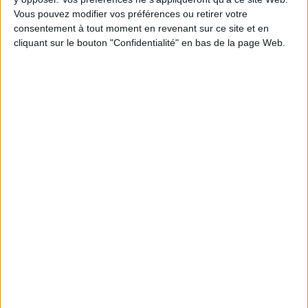
Vous pouvez modifier vos préférences ou retirer votre
Poids: 0 g
consentement à tout moment en revenant sur ce site et en
cliquant sur le bouton "Confidentialité" en bas de la page Web.
Découvrez nos Newsletters Mollat !
JE M'INSCRIS
Informations pratiques
Conditions d'utilisation du site
Qui sommes-nous
Mentions Légales
Frais de port & Livraison
Conditions Générales de Vente
À votre service
Offres d'emploi
Offres Partenaires