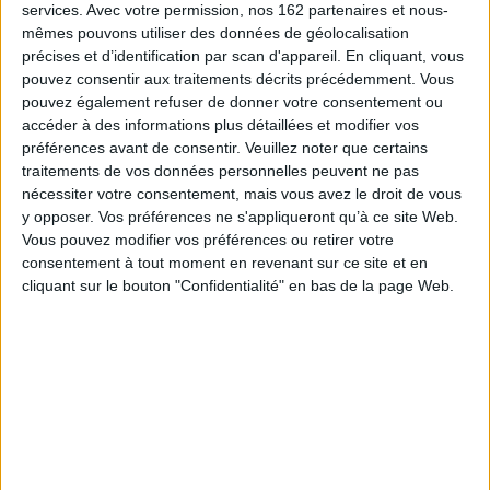
encourageant. Le récit, très direct, raconte la déconfiture d'un homme,
services.
Avec votre permission, nos 162 partenaires et nous-
cadre supérieur, auquel tout réussit en apparence et qui se heurte un beau
mêmes pouvons utiliser des données de géolocalisation
jour au handicap lourd et sournois : la maladie de Parkinson.
précises et d’identification par scan d'appareil. En cliquant, vous
Son parcours représente en particulier l'enchaînement apparent des
pouvez consentir aux traitements décrits précédemment. Vous
fatalités qui, quoi qu'il fasse, le conduisent dans une situation de perdant
pouvez également refuser de donner votre consentement ou
avec le côté «inguérissable» de l'atteinte par cette maladie-là.
accéder à des informations plus détaillées et modifier vos
La difficulté de «faire face» le mène par deux fois à proximité du suicide,
préférences avant de consentir.
Veuillez noter que certains
empêtré dans une situation de blocage financier dont il n'arrive pas à se
traitements de vos données personnelles peuvent ne pas
défaire.
nécessiter votre consentement, mais vous avez le droit de vous
Au delà de la survie au jour le jour, son histoire est celle d'une lutte sans
y opposer. Vos préférences ne s'appliqueront qu’à ce site Web.
concession pour dépasser les combats inutiles afin de se consacrer à
l'essentiel : donner un sens à sa vie.
Vous pouvez modifier vos préférences ou retirer votre
consentement à tout moment en revenant sur ce site et en
e
Le sage indien Vivekananda disait (au début du XX
siècle) : «
Si tu veux être
cliquant sur le bouton "Confidentialité" en bas de la page Web.
fort, tu seras fort, si tu veux être faible, tu seras faible. Pourquoi ne choisis-tu pas
d'être toujours fort ? Parce que tu n'y crois pas !
»
Fiche Technique
Paru le :
16/09/2013
Thématique :
Récits de vie
Travail social - Généralités
Auteur(s) :
Auteur :
Laurent Du Pasquier
Éditeur(s) :
L'Harmattan
Collection(s) :
Non précisé.