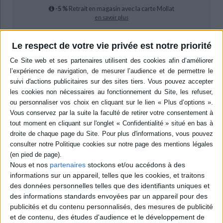
-5 %
Retrait en magasin avec la carte Mollat
en savoir plus
Le respect de votre vie privée est notre priorité
epub
13,13 €
Protection: Digital watermarking
ACHETER EN NUMÉRIQUE
Résumé
Après avoir lutté et enrayé la progression de la maladie de Parkinson dont il
est atteint, L. du Pasquier témoigne de ses difficultés de reprendre une vie
normale. L'auteur relate son combat quotidien contre la dépression, la
peur quotidienne de déceler une nouvelle évolution de son mal et ses
Nous et nos
partenaires
stockons et/ou accédons à des
séjours en institutions spécialisées. ©Electre 2026
informations sur un appareil, telles que les cookies, et traitons
Quatrième de couverture
des données personnelles telles que des identifiants uniques et
des informations standards envoyées par un appareil pour des
publicités et du contenu personnalisés, des mesures de publicité
Ce livre fait suite à un premier écrit ayant pour titre
Passeur d'espérance
,
paru fin 2012 chez L'Harmattan, dont l'écho par le bouche à oreille a été
et de contenu, des études d'audience et le développement de