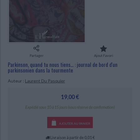
Ecologie - Environnement
Danse
Religions - Spiritualités
Bibliothèque de la Pléiade
Critique et histoire littéraire
Histoire de France
Biographies historiques
Classiques scolaires
Littérature ancienne et médiévale
CHARGEMENT...
Histoire - Généralités
Histoire des pays
Littérature de voyage
Audio - Livres lus
Histoire ancienne
Géographie
Littérature en version originale
Humour
Culture scientifique
Partager
Ajout Favori
Parkinson, quand tu nous tiens... : journal de bord d'un
parkinsonien dans la tourmente
Auteur :
Laurent Du Pasquier
19,00 €
Expédié sous 10 à 15 jours (sous réserve de confirmation)
AJOUTER AU PANIER
Livraison à partir de 0,01 €