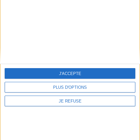
Conditions d'utilisation du site
Qui sommes-nous
Mentions Légales
Frais de port & Livraison
Conditions Générales de Vente
À votre service
Offres d'emploi
Offres Partenaires
J'ACCEPTE
À découvrir
PLUS D'OPTIONS
FeniXX
EDRLab
JE REFUSE
RetroNews
BnF : portail des métiers du livre
Cercle de la librairie
Les chèques cadeaux Mollat