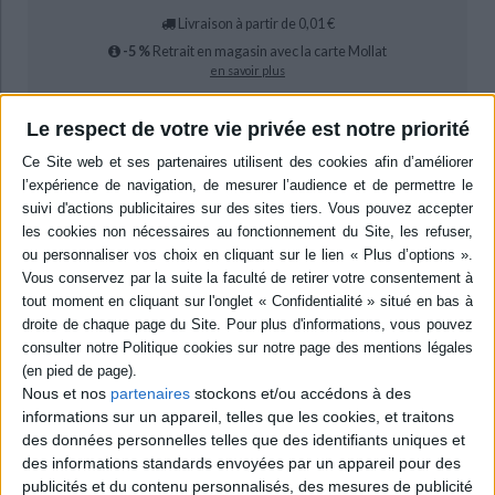
Livraison à partir de 0,01 €
-5 %
Retrait en magasin avec la carte Mollat
en savoir plus
Le respect de votre vie privée est notre priorité
epub
14,99 €
Protection: Adobe DRM
ACHETER EN NUMÉRIQUE
Résumé
Le chanteur et compositeur Renaud Hantson revient sur 17 années
d'addiction à la cocaïne, raconte ses heures de gloire comme de déprimes,
le sexe facile et l'ensemble de la face cachée de la vie d'artiste. ©Electre
Nous et nos
partenaires
stockons et/ou accédons à des
2026
informations sur un appareil, telles que les cookies, et traitons
Quatrième de couverture
des données personnelles telles que des identifiants uniques et
des informations standards envoyées par un appareil pour des
Poudre aux yeux
publicités et du contenu personnalisés, des mesures de publicité