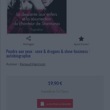
Ecologie - Environnement
Danse
Religions - Spiritualités
Bibliothèque de la Pléiade
Critique et histoire littéraire
Histoire de France
Biographies historiques
Classiques scolaires
Littérature ancienne et médiévale
CHARGEMENT...
Histoire - Généralités
Histoire des pays
Littérature de voyage
Audio - Livres lus
Histoire ancienne
Géographie
Littérature en version originale
Humour
Culture scientifique
Partager
Ajout Favori
Poudre aux yeux : sexe & drogues & show-business :
autobiographie
Auteur :
Renaud Hantson
19,90 €
Expédié en 5 à 7 jours.
AJOUTER AU PANIER