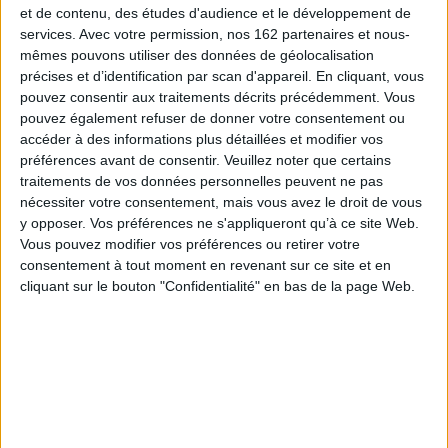
Sexe & drogues & show-business
et de contenu, des études d'audience et le développement de
La cocaïne est une maîtresse exigeante et ravageuse. Dans cette
services.
Avec votre permission, nos 162 partenaires et nous-
autobiographie, qu'il présente surtout comme un « acte thérapeutique », le
mêmes pouvons utiliser des données de géolocalisation
chanteur Renaud Hantson, acclamé dans
Starmania, La Légende de Jimmy
et
précises et d’identification par scan d'appareil. En cliquant, vous
Notre-Dame de Paris
, raconte son parcours et sa liaison avec cette
pouvez consentir aux traitements décrits précédemment. Vous
compagne qui l'a fait sombrer en enfer.
pouvez également refuser de donner votre consentement ou
Ce témoignage, écrit en 17 chapitres comme les 17 années de sa
accéder à des informations plus détaillées et modifier vos
dépendance, décrit les heures de gloire comme les déprimes, le sexe
préférences avant de consentir.
Veuillez noter que certains
facile comme la drogue si aisée à trouver, et la face cachée du métier
d'artiste. Dévoilant l'injustice du monde de la musique et les limites du
traitements de vos données personnelles peuvent ne pas
show-business, ce récit est une mise en garde contre les dangers
nécessiter votre consentement, mais vous avez le droit de vous
insidieux de cette « fausse amie ».
y opposer. Vos préférences ne s'appliqueront qu’à ce site Web.
« Je souhaite que cet ouvrage évite à beaucoup d'emprunter le chemin que
Vous pouvez modifier vos préférences ou retirer votre
j'ai pris et explique à ceux qui apprécient ma musique certaines de mes
consentement à tout moment en revenant sur ce site et en
absences », confesse ainsi l'auteur.
cliquant sur le bouton "Confidentialité" en bas de la page Web.
Livre de souvenirs mais aussi de rédemption, ce texte étonnant réalise
une première : enfin un chanteur admet son addiction, en révèle et
dénonce les pièges ou les ravages, et se met totalement à nu.
Fiche Technique
Paru le :
28/03/2012
Thématique :
Travail social - Généralités
Auteur(s) :
Auteur :
Renaud Hantson