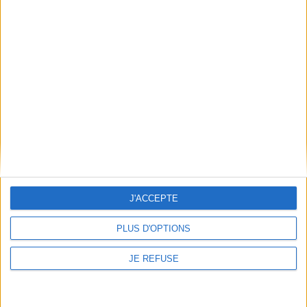
JE M'INSCRIS
Informations pratiques
Conditions d'utilisation du site
Qui sommes-nous
Mentions Légales
Frais de port & Livraison
Conditions Générales de Vente
À votre service
Offres d'emploi
J'ACCEPTE
Offres Partenaires
PLUS D'OPTIONS
À découvrir
FeniXX
JE REFUSE
EDRLab
RetroNews
BnF : portail des métiers du livre