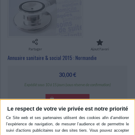
Ecologie - Environnement
Danse
Religions - Spiritualités
Bibliothèque de la Pléiade
Critique et histoire littéraire
Histoire de France
Biographies historiques
Classiques scolaires
Littérature ancienne et médiévale
Histoire - Généralités
Histoire des pays
Littérature de voyage
Audio - Livres lus
Histoire ancienne
Géographie
Littérature en version originale
Humour
Culture scientifique
Partager
Ajout Favori
Annuaire sanitaire & social 2015 : Normandie
30,00 €
Expédié sous 10 à 15 jours (sous réserve de confirmation)
AJOUTER AU PANIER
Le respect de votre vie privée est notre priorité
Livraison à partir de 0,01 €
-5 %
Retrait en magasin avec la carte Mollat
en savoir plus