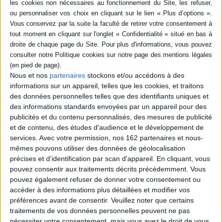
Résumé
Adresses et descriptifs des agences, organismes, associations et
établissements sanitaires et sociaux des régions Basse et Haute-
Normandie : hôpitaux, cliniques, maisons de repos, de convalescence,
centres de soins, établissements pour handicapés, maisons de retraite,
etc. ©Electre 2026
Nous et nos
partenaires
stockons et/ou accédons à des
Fiche Technique
informations sur un appareil, telles que les cookies, et traitons
Paru le :
30/12/2014
des données personnelles telles que des identifiants uniques et
des informations standards envoyées par un appareil pour des
Thématique :
Travail social - Généralités
publicités et du contenu personnalisés, des mesures de publicité
Auteur(s) :
Non précisé.
et de contenu, des études d'audience et le développement de
Éditeur(s) :
ONPC
services.
Avec votre permission, nos 162 partenaires et nous-
Collection(s) :
Non précisé.
mêmes pouvons utiliser des données de géolocalisation
précises et d’identification par scan d'appareil. En cliquant, vous
Série(s) :
Non précisé.
pouvez consentir aux traitements décrits précédemment. Vous
ISBN :
978-2-84007-181-5
pouvez également refuser de donner votre consentement ou
accéder à des informations plus détaillées et modifier vos
EAN13 :
9782840071815
préférences avant de consentir.
Veuillez noter que certains
traitements de vos données personnelles peuvent ne pas
Reliure :
Broché
nécessiter votre consentement, mais vous avez le droit de vous