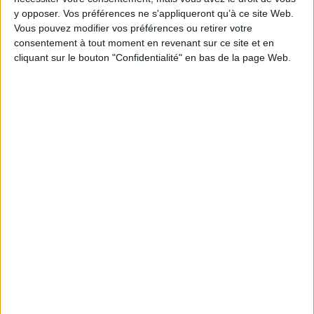
Pages :
240
y opposer. Vos préférences ne s'appliqueront qu’à ce site Web.
Hauteur: 24.0 cm / Largeur 16.0 cm
Vous pouvez modifier vos préférences ou retirer votre
consentement à tout moment en revenant sur ce site et en
Épaisseur: 1.2 cm
cliquant sur le bouton "Confidentialité" en bas de la page Web.
Poids: 413 g
Découvrez nos Newsletters Mollat !
JE M'INSCRIS
Informations pratiques
Conditions d'utilisation du site
Qui sommes-nous
Mentions Légales
Frais de port & Livraison
Conditions Générales de Vente