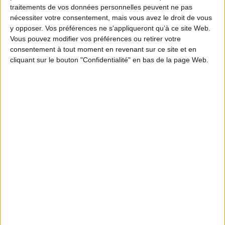
traitements de vos données personnelles peuvent ne pas
nécessiter votre consentement, mais vous avez le droit de vous
y opposer. Vos préférences ne s'appliqueront qu’à ce site Web.
Vous pouvez modifier vos préférences ou retirer votre
consentement à tout moment en revenant sur ce site et en
Littérature
Roman
Ville
cliquant sur le bouton "Confidentialité" en bas de la page Web.
Les villes dans la littérature.
"Ce n'est pas dans je ne sais quelle retraite que nous nous
découvrirons : c'est sur la route, dans la ville, au milieu de la foule,
chose parmi les choses, homme parmi les hommes." Jean-Paul Sartre.
Situations, I, Gallimard.
EN SAVOIR PLUS
Les villes dans la littérature
Afficher détail
Dans quelle ville souhaitez-vous vous perdre ?
Dossiers