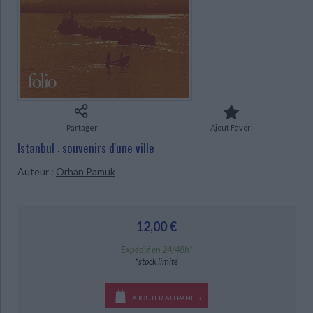
Ecologie - Environnement
Danse
Religions - Spiritualités
Bibliothèque de la Pléiade
Critique et histoire littéraire
Histoire de France
Biographies historiques
Classiques scolaires
Littérature ancienne et médiévale
Histoire - Généralités
Histoire des pays
Littérature de voyage
Audio - Livres lus
Histoire ancienne
Géographie
Littérature en version originale
Humour
Culture scientifique
Partager
Ajout Favori
CHARGEMENT...
Istanbul : souvenirs d'une ville
Auteur :
Orhan Pamuk
12,00 €
Expédié en 24/48h*
*stock limité
AJOUTER AU PANIER