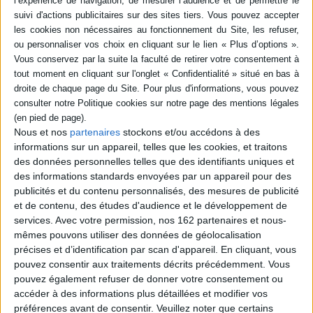
l'écrivain, d'autant que ces transformations accompagnent une autre
déchirure, intime et douloureuse, celle provoquée par la lente
désagrégation de la famille Pamuk. Dans cette oeuvre foisonnante,
magistralement composée et richement illustrée, Orhan Pamuk, en quête
de l'âme mélancolique de sa ville natale, nous propose de remonter avec
lui le temps de son éducation sentimentale et,
in fine
, de lire le roman de la
naissance d'un écrivain.
Contenus Mollat en relation
Nous et nos
partenaires
stockons et/ou accédons à des
informations sur un appareil, telles que les cookies, et traitons
Dossiers
des données personnelles telles que des identifiants uniques et
des informations standards envoyées par un appareil pour des
publicités et du contenu personnalisés, des mesures de publicité
et de contenu, des études d'audience et le développement de
services.
Avec votre permission, nos 162 partenaires et nous-
mêmes pouvons utiliser des données de géolocalisation
précises et d’identification par scan d'appareil. En cliquant, vous
pouvez consentir aux traitements décrits précédemment. Vous
pouvez également refuser de donner votre consentement ou
accéder à des informations plus détaillées et modifier vos
préférences avant de consentir.
Veuillez noter que certains