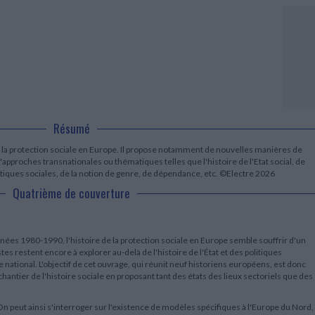
LITTÉRATURE DE VOYAGE
Dictionnaires Français
Histoire moderne
Relations et politiques
internationales
Dictionnaires Bilingues
Récits des voyageurs et des
Histoire contemporaine
explorateurs
Sécurité nationale - Défense
Langues universitaires -
BIOGRAPHIES HISTORIQUES
Dictionnaires et méthodes
ECOLOGIE - ENVIRONNEMENT
Biographies historiques
Méthodes Langues Grand public
Ecologie
Français langues étrangères
HISTOIRE - GÉNÉRALITÉS
Historiographie
Etudes historiques
Résumé
Généalogie - Héraldique
Franc-maçonnerie
de la protection sociale en Europe. Il propose notamment de nouvelles manières de
'approches transnationales ou thématiques telles que l'histoire de l'Etat social, de
litiques sociales, de la notion de genre, de dépendance, etc. ©Electre 2026
Quatrième de couverture
nnées 1980-1990, l'histoire de la protection sociale en Europe semble souffrir d'un
s restent encore à explorer au-delà de l'histoire de l'État et des politiques
e national. L'objectif de cet ouvrage, qui réunit neuf historiens européens, est donc
chantier de l'histoire sociale en proposant tant des états des lieux sectoriels que des
n peut ainsi s'interroger sur l'existence de modèles spécifiques à l'Europe du Nord,