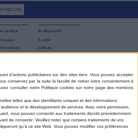
 M'INSCRIS
e service
À découvrir
d'emploi
FeniXX
Partenaires
EDRLab
RetroNews
BnF : portail des métiers
du livre
Cercle de la librairie
Les chèques cadeaux
Mollat
elles telles que des identifiants uniques et des informations
d'audience et le développement de services.
Avec votre permission,
iquant, vous pouvez consentir aux traitements décrits précédemment.
ant de consentir.
Veuillez noter que certains traitements de vos
liqueront qu’à ce site Web. Vous pouvez modifier vos préférences