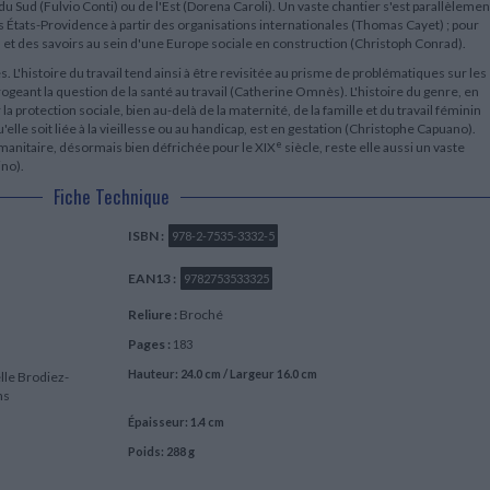
 du Sud (Fulvio Conti) ou de l'Est (Dorena Caroli). Un vaste chantier s'est parallèlemen
s États-Providence à partir des organisations internationales (Thomas Cayet) ; pour
 et des savoirs au sein d'une Europe sociale en construction (Christoph Conrad).
L'histoire du travail tend ainsi à être revisitée au prisme de problématiques sur les
ogeant la question de la santé au travail (Catherine Omnès). L'histoire du genre, en
a protection sociale, bien au-delà de la maternité, de la famille et du travail féminin
u'elle soit liée à la vieillesse ou au handicap, est en gestation (Christophe Capuano).
e
humanitaire, désormais bien défrichée pour le XIX
siècle, reste elle aussi un vaste
ino).
Fiche Technique
ISBN :
978-2-7535-3332-5
EAN13 :
9782753533325
Reliure :
Broché
Pages :
183
Hauteur: 24.0 cm / Largeur 16.0 cm
elle Brodiez-
ns
Épaisseur: 1.4 cm
Poids: 288 g