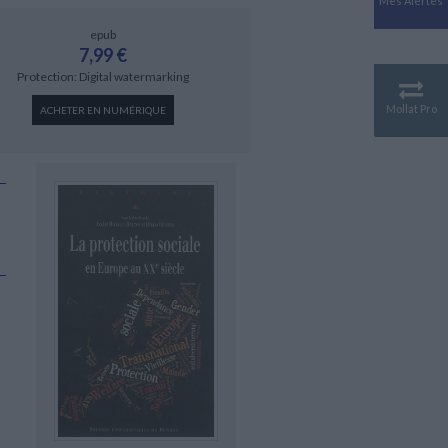
Mes Alertes
Antiquité
Mythologies
epub
7,99 €
GÉOGRAPHIE
Protection: Digital watermarking
Géographie - Démographie -
Territoire
Mollat Pro
ACHETER EN NUMÉRIQUE
CULTURE SCIENTIFIQUE
Essais scientifique
Astronomie