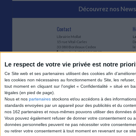
Découvrez nos Newsl
Contact
H
Librairie Mollat
La
15 rue Vital-Carles
Du
33 080 Bordeaux Cedex
l
Standard :
05 56 56 40 40
Jo
Service client mollat.com :
05 56 56 40
1e
83
* 
Le respect de votre vie privée est notre priori
Contactez-nous
à
Le
du
l
Jo
1
Nous et nos
partenaires
stockons et/ou accédons à des informations s
et
standards envoyées par un appareil pour des publicités et du conte
* 
nos 162 partenaires et nous-mêmes pouvons utiliser des données de g
1
Vous pouvez également refuser de donner votre consentement ou accé
Vo
données personnelles peuvent ne pas nécessiter votre consentement,
ou retirer votre consentement à tout moment en revenant sur ce site 