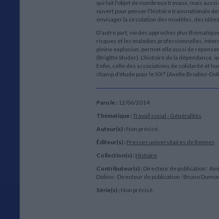
qui fait l'objet de nombreux travaux, mais aussi
ouvert pour penser l'histoire transnationale de
envisager la circulation des modèles, des idées
D'autre part,
via
des approches plus thématiques. 
risques et les maladies professionnelles, interr
pleine explosion, permet elle aussi de repenser l
(Brigitte Studer). L'histoire de la dépendance, q
Enfin, celle des associations de solidarité et 
e
champ d'étude pour le XX
(Axelle Brodiez-Dol
Paru le :
12/06/2014
Thématique :
Travail social - Généralités
Auteur(s) :
Non précisé.
Éditeur(s) :
Presses universitaires de Rennes
Collection(s) :
Histoire
Contributeur(s) :
Directeur de publication : Ax
Dolino - Directeur de publication : Bruno Dumo
Série(s) :
Non précisé.