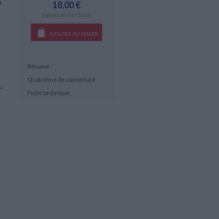
t
18,00 €
Expédié en 5 à 7 jours.
AJOUTER AU PANIER
Résumé
Quatrième de couverture
Fiche technique