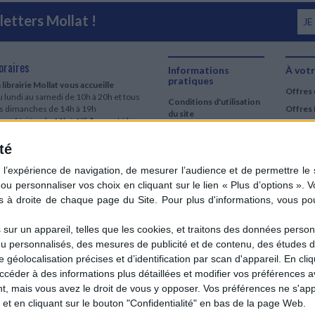
etters Mollat !
JE
oraires
Informations
À votr
pratiques
 librairie Mollat vous accueille
Offres 
 lundi au samedi de 10h à 20h et tous
Conditions d'utilisation
es dimanches de 14h à 19h
Offres 
du site
urs fériés : de 11h à 19h* excepté le
Qui sommes-nous
r mai, le 25 décembre et le 1er janvier
Si le jour férié est un dimanche, de 14h
té
Mentions Légales
 19h
Frais de port & Livraison
 clic et collecte est ouvert
Conditions Générales
 lundi au samedi de 9h30 à 20h et tous
de Vente
es dimanches de 14h à 19h
ur fériés : tous les jours fériés de 11h à
9h* excepté le 1er mai, le 25 décembre
ur un appareil, telles que les cookies, et traitons des données personn
 le 1er janvier
nu personnalisés, des mesures de publicité et de contenu, des études 
Si le jour férié est un dimanche de 14h à
éolocalisation précises et d’identification par scan d'appareil. En cl
9h
der à des informations plus détaillées et modifier vos préférences av
ir le détail des horaires & accès
 mais vous avez le droit de vous y opposer. Vos préférences ne s'app
et en cliquant sur le bouton "Confidentialité" en bas de la page Web.