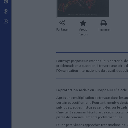
Pinterest
Techniques de construction
SCIENCE FICTION ET FANTASY
Vie familiale
Disciplines paramédicales
Matériaux de l’architecture
Littérature SF et Fantasy
Threads
Ouvrages Généraux
Urbanisme
SOCIOLOGIE
Sociologie générale
Whatsapp
Travail social
Partager
Ajout
Imprimer
Santé et société
Favori
ETHNOLOGIE
Anthropologie
Ethnologie par pays
L'ouvrage propose un état des lieux sectoriel 
problématiser la question, à travers une série d
l'Organisation internationale du travail, des po
e
La protection sociale en Europe au XX
siècle
Après
une multiplication de travaux dans les a
certain essoufflement. Pourtant, nombre de piste
publiques, et des histoires centrées sur le cadr
d'inviter à repenser l'écriture de cet important 
pistes de renouvellements problématiques.
D'une part,
via
des approches transnationales. O