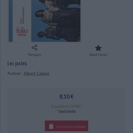
Ecologie - Environnement
Danse
Religions - Spiritualités
Bibliothèque de la Pléiade
Critique et histoire littéraire
Histoire de France
Biographies historiques
Classiques scolaires
Littérature ancienne et médiévale
Histoire - Généralités
Histoire des pays
Littérature de voyage
Audio - Livres lus
CHARGEMENT...
Histoire ancienne
Géographie
Littérature en version originale
Humour
Culture scientifique
Partager
Ajout Favori
Les justes
Auteur :
Albert Camus
8,10 €
Expédié en 24/48h*
*stock limité
AJOUTER AU PANIER