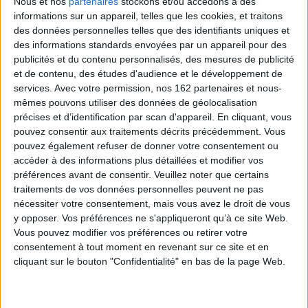
Nous et nos
partenaires
stockons et/ou accédons à des
J'ai seulement tâché à rendre vraisemblable ce qui était déjà vrai...
informations sur un appareil, telles que les cookies, et traitons
La haine qui pesait sur ces âmes exceptionnelles comme une intolérable
des données personnelles telles que des identifiants uniques et
souffrance est devenue un système confortable. Raison de plus pour
des informations standards envoyées par un appareil pour des
évoquer ces grandes ombres, leur juste révolte, leur fraternité difficile, les
publicités et du contenu personnalisés, des mesures de publicité
efforts démesurés qu'elles firent pour se mettre en accord avec le
meurtre - et pour dire ainsi où est notre fidélité.
et de contenu, des études d'audience et le développement de
services.
Avec votre permission, nos 162 partenaires et nous-
mêmes pouvons utiliser des données de géolocalisation
Contenus Mollat en relation
précises et d’identification par scan d'appareil. En cliquant, vous
pouvez consentir aux traitements décrits précédemment. Vous
pouvez également refuser de donner votre consentement ou
Dossiers
accéder à des informations plus détaillées et modifier vos
préférences avant de consentir.
Veuillez noter que certains
traitements de vos données personnelles peuvent ne pas
nécessiter votre consentement, mais vous avez le droit de vous
y opposer. Vos préférences ne s'appliqueront qu’à ce site Web.
Vous pouvez modifier vos préférences ou retirer votre
consentement à tout moment en revenant sur ce site et en
cliquant sur le bouton "Confidentialité" en bas de la page Web.