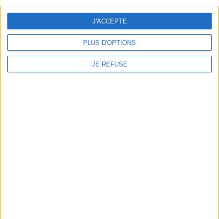
Mentions Légales
Frais de port & Livraison
J'ACCEPTE
Conditions Générales de Vente
PLUS D'OPTIONS
À votre service
JE REFUSE
Offres d'emploi
Offres Partenaires
À découvrir
FeniXX
EDRLab
RetroNews
BnF : portail des métiers du livre
Cercle de la librairie
Les chèques cadeaux Mollat
Contact
Horaires
Librairie Mollat
La librairie Mollat vous accueille
15 rue Vital-Carles
Du lundi au samedi de 10h à 20h et