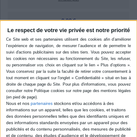
0,00 €
Protection:
Le respect de votre vie privée est notre priorité
ACHETER EN NUMÉRIQUE
Résumé
8 contributions de géographes, de sociologues et d'aménageurs analysent
les relations entre les modes de vie, la mobilité des familles et les choix
résidentiels. ©Electre 2026
Quatrième de couverture
Géographie sociale
Nous et nos
partenaires
stockons et/ou accédons à des
Passant de la ville pédestre préindustrielle au « Métro - Boulot - Dodo » de l'après-
informations sur un appareil, telles que les cookies, et traitons
guerre, la transition urbaine a marqué l'avènement de /
'Homo Mobilis,
individu
des données personnelles telles que des identifiants uniques et
dont le mode de vie repose sur une mobilité exacerbée. Trouvant dans l'automobile
des informations standards envoyées par un appareil pour des
l'outil indispensable de sa mobilité généralisée, l'Homme contemporain n'a eu de
publicités et du contenu personnalisés, des mesures de publicité
cesse de se déplacer, toujours plus loin, toujours plus vite. Aujourd'hui, ce désir
d'ubiquité se nourrit de nouvelles pratiques sociales tout autant qu'il s'y heurte.
et de contenu, des études d'audience et le développement de