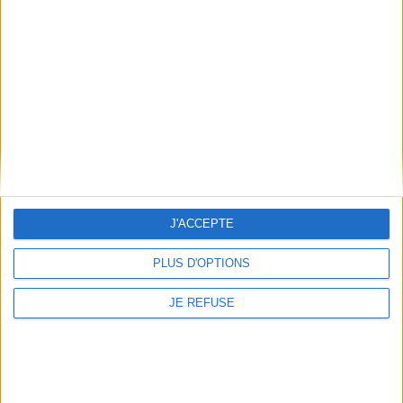
Informations pratiques
Conditions d'utilisation du site
Qui sommes-nous
Mentions Légales
Frais de port & Livraison
Conditions Générales de Vente
À votre service
Offres d'emploi
Offres Partenaires
J'ACCEPTE
À découvrir
PLUS D'OPTIONS
FeniXX
EDRLab
JE REFUSE
RetroNews
BnF : portail des métiers du livre
Cercle de la librairie
Les chèques cadeaux Mollat