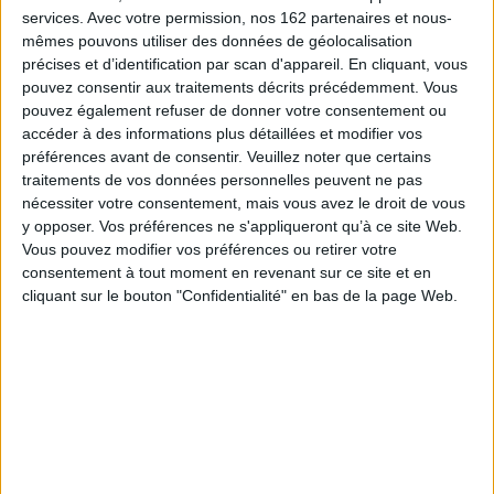
Les recompositions familiales, la crise économique, les préoccupations
services.
Avec votre permission, nos 162 partenaires et nous-
environnementales et énergétiques, ou encore la révolution numérique, stimulent,
mêmes pouvons utiliser des données de géolocalisation
voire imposent, une évolution des comportements de déplacement et, plus
précises et d’identification par scan d'appareil. En cliquant, vous
largement, des rapports complexes entre l'habiter et la mobilité. Si ces
recompositions des modes de spatialisation affectent peu ou prou l'ensemble des
pouvez consentir aux traitements décrits précédemment. Vous
individus, ce sont des populations singulières, marginalisées ou pionnières, qui
pouvez également refuser de donner votre consentement ou
nous donnent à voir, avec une acuité particulière, les modes de vie de demain.
accéder à des informations plus détaillées et modifier vos
Des femmes seules avec enfants aux adolescents des quartiers sensibles, en
préférences avant de consentir.
Veuillez noter que certains
passant par les grands navetteurs ou les néo-ruraux, les contributions rassemblées
traitements de vos données personnelles peuvent ne pas
dans cet ouvrage portent un regard interdisciplinaire sur de nouvelles pratiques de
nécessiter votre consentement, mais vous avez le droit de vous
mobilité que connaissent ces populations. S'appuyant sur des approches
y opposer. Vos préférences ne s'appliqueront qu’à ce site Web.
compréhensives, étayées par un matériau empirique riche, les recherches
présentées ici mettent en avant les liens forts qui unissent mobilités quotidiennes
Vous pouvez modifier vos préférences ou retirer votre
et stratégies résidentielles au sein de trajectoires sociales et de contextes
consentement à tout moment en revenant sur ce site et en
géographiques variés.
cliquant sur le bouton "Confidentialité" en bas de la page Web.
Fiche Technique
Paru le :
20/06/2013
Thématique :
Textes de sociologues
Auteur(s) :
Non précisé.
Éditeur(s) :
Presses universitaires de Rennes
Collection(s) :
Géographie sociale