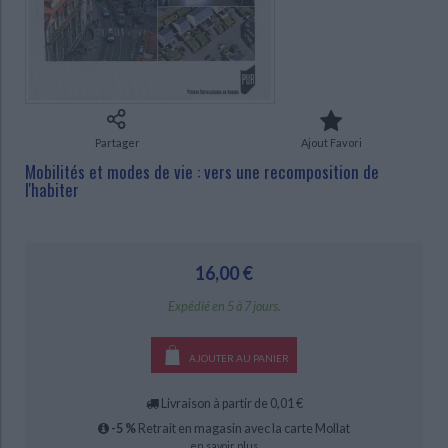
Ecologie - Environnement
Danse
Religions - Spiritualités
Bibliothèque de la Pléiade
Critique et histoire littéraire
Histoire de France
Biographies historiques
Classiques scolaires
Littérature ancienne et médiévale
CHARGEMENT...
Histoire - Généralités
Histoire des pays
Littérature de voyage
Audio - Livres lus
Histoire ancienne
Géographie
Littérature en version originale
Humour
Partager
Ajout Favori
Culture scientifique
Mobilités et modes de vie : vers une recomposition de
l'habiter
16,00 €
Expédié en 5 à 7 jours.
AJOUTER AU PANIER
Livraison à partir de 0,01 €
-5 %
Retrait en magasin avec la carte Mollat
en savoir plus