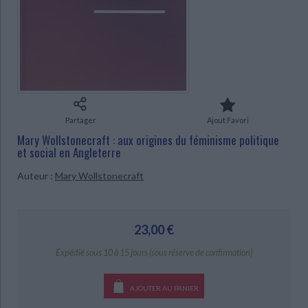
Ecologie - Environnement
Danse
Religions - Spiritualités
Bibliothèque de la Pléiade
Critique et histoire littéraire
Histoire de France
Biographies historiques
CHARGEMENT...
Classiques scolaires
Littérature ancienne et médiévale
Histoire - Généralités
Histoire des pays
Littérature de voyage
Audio - Livres lus
Histoire ancienne
Géographie
Littérature en version originale
Humour
Culture scientifique
Partager
Ajout Favori
Mary Wollstonecraft : aux origines du féminisme politique
et social en Angleterre
Auteur :
Mary Wollstonecraft
23,00 €
Expédié sous 10 à 15 jours (sous réserve de confirmation)
AJOUTER AU PANIER