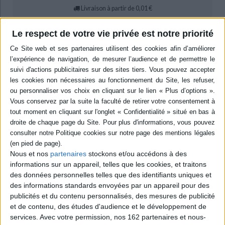
Livraison à partir de 0,01 €
-5 %
Retrait en magasin avec la carte Mollat
en savoir plus
Le respect de votre vie privée est notre priorité
epub
12,99 €
Protection: Digital watermarking
ACHETER EN NUMÉRIQUE
Résumé
Anthologie de textes de celle qui est considérée comme la mère du
Nous et nos
partenaires
stockons et/ou accédons à des
féminisme anglo-saxon et la déconstructrice des représentations de la
informations sur un appareil, telles que les cookies, et traitons
féminité qui prévalaient au XVIIIe siècle. Suivie d'articles sur la réception
des données personnelles telles que des identifiants uniques et
de son oeuvre au cours des XIXe et XXe siècles. ©Electre 2026
des informations standards envoyées par un appareil pour des
Quatrième de couverture
publicités et du contenu personnalisés, des mesures de publicité
et de contenu, des études d'audience et le développement de
La question du genre étant plus que jamais d'actualité, il n'est pas inutile de
services.
Avec votre permission, nos 162 partenaires et nous-
connaître les grandes figures qui marquèrent la naissance du féminisme.