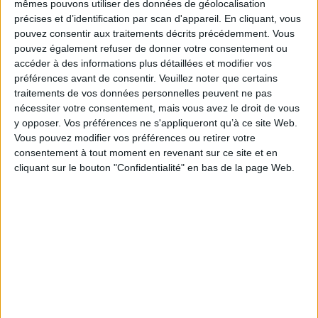
mêmes pouvons utiliser des données de géolocalisation
Destiné à un public français non spécialisé, l'ouvrage Mary Wollstonecraft :
aux origines du féminisme politique et social en Angleterre offre une
précises et d’identification par scan d'appareil. En cliquant, vous
synthèse de la pensée de celle que l'on considère à juste titre comme la
pouvez consentir aux traitements décrits précédemment. Vous
«mère du féminisme anglo-saxon» et propose des extraits traduits de ses
pouvez également refuser de donner votre consentement ou
oeuvres. D'une modernité stupéfiante, les analyses de Wollstonecraft
accéder à des informations plus détaillées et modifier vos
montrent qu'elle fut visionnaire par ses idées autant que par sa méthode,
préférences avant de consentir.
Veuillez noter que certains
qui consiste à déconstruire les représentations de la féminité qui
prévalaient alors afin de dénaturaliser les constructions idéologiques.
traitements de vos données personnelles peuvent ne pas
Prélude indispensable à toute réforme sociale, ce travail de
nécessiter votre consentement, mais vous avez le droit de vous
déconstruction est libération des esprits, «déploiement de l'imagination»
y opposer. Vos préférences ne s'appliqueront qu’à ce site Web.
qui, seul, conduit à la liberté.
Vous pouvez modifier vos préférences ou retirer votre
Fiche Technique
consentement à tout moment en revenant sur ce site et en
cliquant sur le bouton "Confidentialité" en bas de la page Web.
Paru le :
01/12/2015
Thématique :
Féminismes
Auteur(s) :
Auteur :
Mary Wollstonecraft
Éditeur(s) :
ENS Editions
Collection(s) :
Les fondamentaux du féminisme
Contributeur(s) :
Editeur scientifique (ou intellectuel) : Nathalie Zimpfer -
Traducteur : Nathalie Zimpfer
Série(s) :
Non précisé.