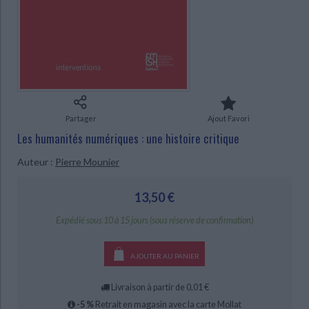
Ecologie - Environnement
Danse
Religions - Spiritualités
Bibliothèque de la Pléiade
Critique et histoire littéraire
Histoire de France
Biographies historiques
CHARGEMENT...
Classiques scolaires
Littérature ancienne et médiévale
Histoire - Généralités
Histoire des pays
Littérature de voyage
Audio - Livres lus
Histoire ancienne
Géographie
Littérature en version originale
Humour
Culture scientifique
Partager
Ajout Favori
Les humanités numériques : une histoire critique
Auteur :
Pierre Mounier
13,50 €
Expédié sous 10 à 15 jours (sous réserve de confirmation)
AJOUTER AU PANIER
Livraison à partir de 0,01 €
-5 %
Retrait en magasin avec la carte Mollat