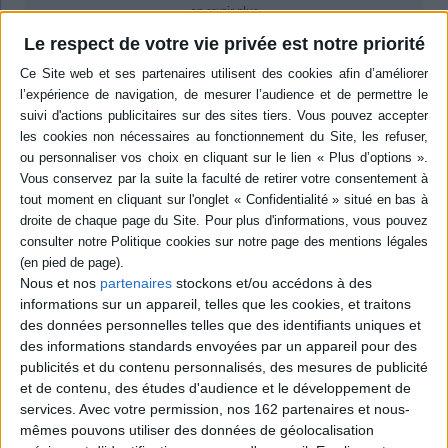
en savoir plus
Le respect de votre vie privée est notre priorité
Résumé
Une étude sur l'alliance nouvelle entre les sciences humaines et le
numérique. Dans un environnement social sous influence technologique,
les humanités doivent s'adapter. L'ouvrage revient sur les défis techniques
et politiques que suppose cette association. ©Electre 2026
Quatrième de couverture
Que sont les humanités numériques ?
D'abord une rencontre, au lendemain de la Seconde Guerre mondiale.
Celle d'un prêtre jésuite soucieux d'analyser la
Somme théologique
de
Thomas d'Aquin avec IBM et ses ordinateurs. Cette collaboration donnera
Nous et nos
partenaires
stockons et/ou accédons à des
naissance à ce qu'on appellera les humanités numériques.
informations sur un appareil, telles que les cookies, et traitons
des données personnelles telles que des identifiants uniques et
Porteuses de l'histoire des technologies, marquée par le développement
des technosciences et du complexe militaro-industriel, les humanités
des informations standards envoyées par un appareil pour des
numériques conduisent à s'interroger sur ce qui fait la spécificité des
publicités et du contenu personnalisés, des mesures de publicité
humanités.
et de contenu, des études d'audience et le développement de
Le numérique pousse-t-il, par les méthodes et modèles qu'il permet de
services.
Avec votre permission, nos 162 partenaires et nous-
développer dans ce champ de recherche, à placer les humanités sous la
mêmes pouvons utiliser des données de géolocalisation
domination de modèles scientifiques qui leur sont étrangers ?