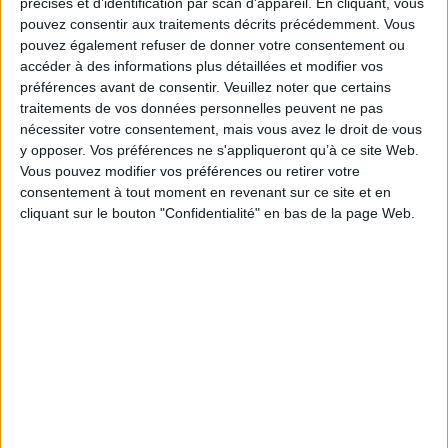
précises et d’identification par scan d'appareil. En cliquant, vous
Quels dangers ces approches comportent-elles, en particulier lorsqu'une
pouvez consentir aux traitements décrits précédemment. Vous
part croissante des productions culturelles et des interactions sociales est
pouvez également refuser de donner votre consentement ou
placée sous l'emprise de sociétés commerciales globalisées qui font un
accéder à des informations plus détaillées et modifier vos
usage massif du numérique ?
préférences avant de consentir.
Veuillez noter que certains
Dans cet ouvrage, Pierre Mounier livre une histoire critique des
traitements de vos données personnelles peuvent ne pas
humanités numériques et propose de redéfinir à la lumière de ses
analyses le contrat moral que les humanités peuvent établir avec la
nécessiter votre consentement, mais vous avez le droit de vous
société.
y opposer. Vos préférences ne s'appliqueront qu’à ce site Web.
Fiche Technique
Vous pouvez modifier vos préférences ou retirer votre
consentement à tout moment en revenant sur ce site et en
Paru le :
10/10/2018
cliquant sur le bouton "Confidentialité" en bas de la page Web.
Thématique :
Sociologie de la culture
Auteur(s) :
Auteur :
Pierre Mounier
Éditeur(s) :
Maison des sciences de l'homme
Collection(s) :
Interventions
Série(s) :
Non précisé.
ISBN :
978-2-7351-2255-4
EAN13 :
9782735122554
Reliure :
Broché