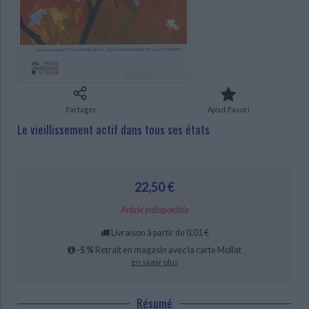
Ecologie - Environnement
Danse
Religions - Spiritualités
Bibliothèque de la Pléiade
Critique et histoire littéraire
Histoire de France
Biographies historiques
CHARGEMENT...
Classiques scolaires
Littérature ancienne et médiévale
Histoire - Généralités
Histoire des pays
Littérature de voyage
Audio - Livres lus
Histoire ancienne
Géographie
Littérature en version originale
Humour
Culture scientifique
Partager
Ajout Favori
Le vieillissement actif dans tous ses états
22,50 €
Article indisponible
Livraison à partir de 0,01 €
-5 %
Retrait en magasin avec la carte Mollat
en savoir plus
Résumé