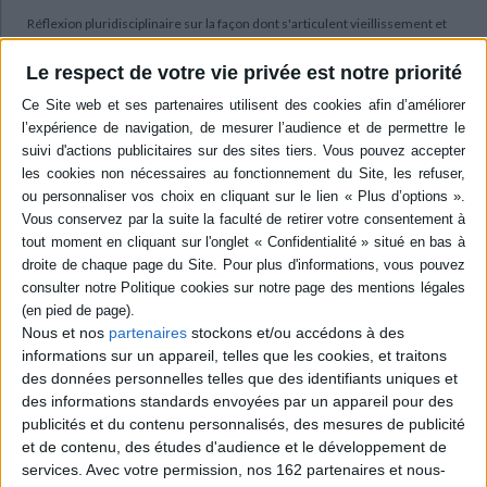
Réflexion pluridisciplinaire sur la façon dont s'articulent vieillissement et
maintien en activité dans la société belge contemporaine, sur la
participation des seniors à la vie de la cité à travers la vie associative, les
Le respect de votre vie privée est notre priorité
relations familiales, amicales et de voisinage. Enfin, trois contributions
portent sur les activités en maison de repos et la dimension spirituelle de
la fin de vie. ©Electre 2026
Quatrième de couverture
Sâges
(...)Sâges est la collection des monographies de la chaire de médecine
générale de l'UCL(...)
Chaire de médecine générale
Porté par une équipe enthousiaste, ce cinquième volume de la collection
Sâges est sans doute le plus abouti. Fruit d'une réflexion pluridisciplinaire,
Nous et nos
partenaires
stockons et/ou accédons à des
il éclaire d'une lumière particulière les grandes interrogations que pose le
vieillissement dans un environnement qui en recule chaque jour les
informations sur un appareil, telles que les cookies, et traitons
frontières. Si la vieillesse se pense de moins en moins sous le seul angle
des données personnelles telles que des identifiants uniques et
du déclin, l'aspiration des aînés à participer de manière active aux choses
des informations standards envoyées par un appareil pour des
de la Cité le plus longtemps possible surprend souvent, interpelle parfois,
publicités et du contenu personnalisés, des mesures de publicité
réjouit toujours. Leur maintien plein et entier dans la société prend une
coloration différente selon les populations et les personnes.
et de contenu, des études d'audience et le développement de
services.
Avec votre permission, nos 162 partenaires et nous-
C'est le mérite de cet ouvrage que d'avoir privilégié les regards croisés de