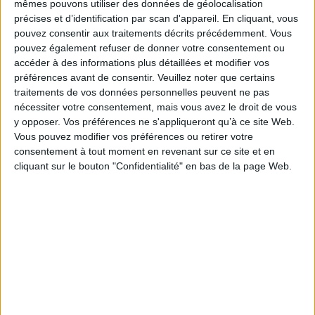
différentes disciplines et la recherche sur le terrain pour en baliser les
mêmes pouvons utiliser des données de géolocalisation
multiples facettes. Il montre qu'à l'heure où la promotion de l'activité
précises et d’identification par scan d'appareil. En cliquant, vous
accompagne fréquemment l'avancée en âge, c'est plus fondamentalement
pouvez consentir aux traitements décrits précédemment. Vous
le sens de cette articulation entre vieillissement et activité qui mérite
pouvez également refuser de donner votre consentement ou
d'être éclairé car il ne vaut pas pour tous et dans toutes les situations.
accéder à des informations plus détaillées et modifier vos
Ce « vieillissement actif dans tous ses éclats » nous invite à faire le pari de
préférences avant de consentir.
Veuillez noter que certains
nos capacités individuelles et collectives à vivre plus longtemps, mieux et
traitements de vos données personnelles peuvent ne pas
ensemble.
nécessiter votre consentement, mais vous avez le droit de vous
Fiche Technique
y opposer. Vos préférences ne s'appliqueront qu’à ce site Web.
Paru le :
04/04/2014
Vous pouvez modifier vos préférences ou retirer votre
consentement à tout moment en revenant sur ce site et en
Thématique :
Sociologie de la famille et des générations
cliquant sur le bouton "Confidentialité" en bas de la page Web.
Auteur(s) :
Non précisé.
Éditeur(s) :
Presses universitaires de Louvain
Collection(s) :
Sâges
Contributeur(s) :
Directeur de publication : Thibauld Moulaert - Directeur
de publication : Sylvie Carbonnelle - Directeur de publication : Laurent
Nisen
Série(s) :
Non précisé.
ISBN :
978-2-87558-260-7