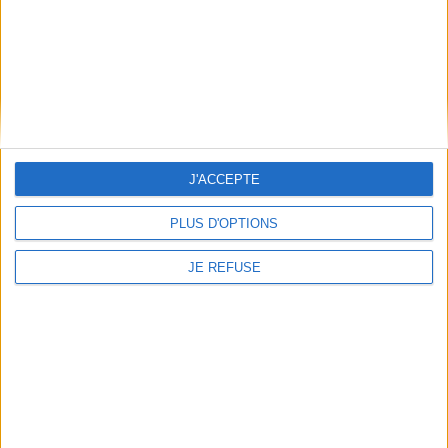
Découvrez nos Newsletters Mollat !
JE M'INSCRIS
Informations pratiques
Conditions d'utilisation du site
J'ACCEPTE
Qui sommes-nous
Mentions Légales
PLUS D'OPTIONS
Frais de port & Livraison
JE REFUSE
Conditions Générales de Vente
À votre service
Offres d'emploi
Offres Partenaires
À découvrir
FeniXX