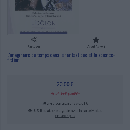
Ecologie - Environnement
Danse
Religions - Spiritualités
Bibliothèque de la Pléiade
Critique et histoire littéraire
Histoire de France
Biographies historiques
Classiques scolaires
Littérature ancienne et médiévale
Histoire - Généralités
Histoire des pays
Littérature de voyage
Audio - Livres lus
Histoire ancienne
Géographie
Littérature en version originale
Humour
CHARGEMENT...
Culture scientifique
Partager
Ajout Favori
L'imaginaire du temps dans le fantastique et la science-
fiction
23,00 €
Article indisponible
Livraison à partir de 0,01 €
-5 %
Retrait en magasin avec la carte Mollat
en savoir plus